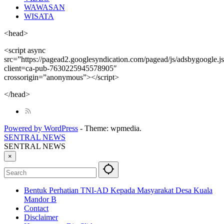
WAWASAN
WISATA
<head>
<script async
src=”https://pagead2.googlesyndication.com/pagead/js/adsbygoogle.j
client=ca-pub-7630225945578905″
crossorigin=”anonymous”></script>
</head>
Powered by WordPress
-
Theme: wpmedia.
SENTRAL NEWS
SENTRAL NEWS
×
Bentuk Perhatian TNI-AD Kepada Masyarakat Desa Kuala
Mandor B
Contact
Disclaimer