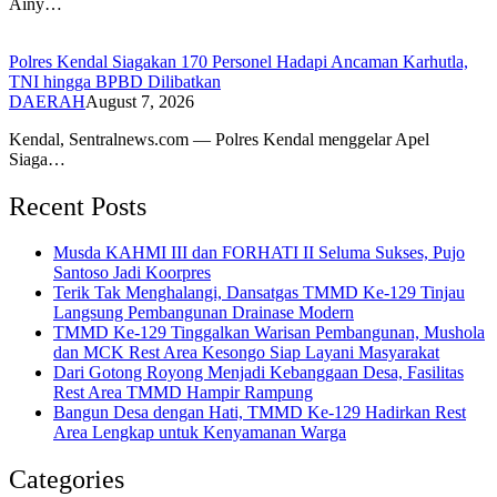
Ainy…
Polres Kendal Siagakan 170 Personel Hadapi Ancaman Karhutla,
TNI hingga BPBD Dilibatkan
DAERAH
August 7, 2026
Kendal, Sentralnews.com — Polres Kendal menggelar Apel
Siaga…
Recent Posts
Musda KAHMI III dan FORHATI II Seluma Sukses, Pujo
Santoso Jadi Koorpres
Terik Tak Menghalangi, Dansatgas TMMD Ke-129 Tinjau
Langsung Pembangunan Drainase Modern
TMMD Ke-129 Tinggalkan Warisan Pembangunan, Mushola
dan MCK Rest Area Kesongo Siap Layani Masyarakat
Dari Gotong Royong Menjadi Kebanggaan Desa, Fasilitas
Rest Area TMMD Hampir Rampung
Bangun Desa dengan Hati, TMMD Ke-129 Hadirkan Rest
Area Lengkap untuk Kenyamanan Warga
Categories