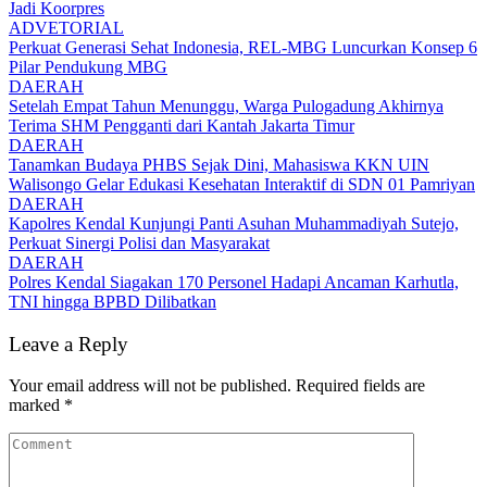
Jadi Koorpres
ADVETORIAL
Perkuat Generasi Sehat Indonesia, REL-MBG Luncurkan Konsep 6
Pilar Pendukung MBG
DAERAH
Setelah Empat Tahun Menunggu, Warga Pulogadung Akhirnya
Terima SHM Pengganti dari Kantah Jakarta Timur
DAERAH
Tanamkan Budaya PHBS Sejak Dini, Mahasiswa KKN UIN
Walisongo Gelar Edukasi Kesehatan Interaktif di SDN 01 Pamriyan
DAERAH
Kapolres Kendal Kunjungi Panti Asuhan Muhammadiyah Sutejo,
Perkuat Sinergi Polisi dan Masyarakat
DAERAH
Polres Kendal Siagakan 170 Personel Hadapi Ancaman Karhutla,
TNI hingga BPBD Dilibatkan
Leave a Reply
Your email address will not be published.
Required fields are
marked
*