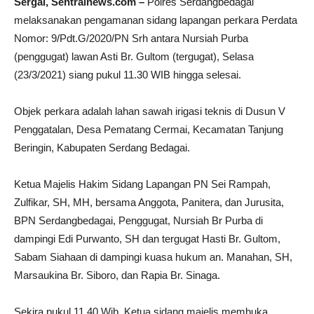
Sergai, Sentralnews.com –
Polres Serdangbedagai
melaksanakan pengamanan sidang lapangan perkara Perdata
Nomor: 9/Pdt.G/2020/PN Srh antara Nursiah Purba
(penggugat) lawan Asti Br. Gultom (tergugat), Selasa
(23/3/2021) siang pukul 11.30 WIB hingga selesai.
Objek perkara adalah lahan sawah irigasi teknis di Dusun V
Penggatalan, Desa Pematang Cermai, Kecamatan Tanjung
Beringin, Kabupaten Serdang Bedagai.
Ketua Majelis Hakim Sidang Lapangan PN Sei Rampah,
Zulfikar, SH, MH, bersama Anggota, Panitera, dan Jurusita,
BPN Serdangbedagai, Penggugat, Nursiah Br Purba di
dampingi Edi Purwanto, SH dan tergugat Hasti Br. Gultom,
Sabam Siahaan di dampingi kuasa hukum an. Manahan, SH,
Marsaukina Br. Siboro, dan Rapia Br. Sinaga.
Sekira pukul 11.40 Wib, Ketua sidang majelis membuka