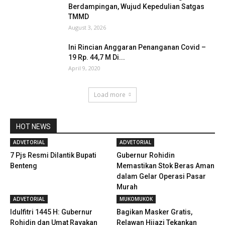
Berdampingan, Wujud Kepedulian Satgas
TMMD
August 3, 2026
Ini Rincian Anggaran Penanganan Covid –
19 Rp. 44,7 M Di...
April 9, 2020
Load more
HOT NEWS
ADVETORIAL
ADVETORIAL
7 Pjs Resmi Dilantik Bupati
Gubernur Rohidin
Benteng
Memastikan Stok Beras Aman
dalam Gelar Operasi Pasar
Murah
ADVETORIAL
MUKOMUKOK
Idulfitri 1445 H: Gubernur
Bagikan Masker Gratis,
Rohidin dan Umat Rayakan
Relawan Hijazi Tekankan