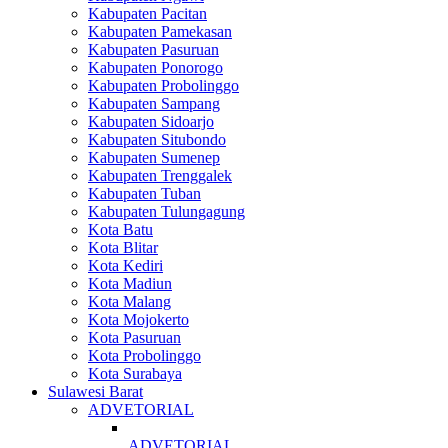
Kabupaten Pacitan
Kabupaten Pamekasan
Kabupaten Pasuruan
Kabupaten Ponorogo
Kabupaten Probolinggo
Kabupaten Sampang
Kabupaten Sidoarjo
Kabupaten Situbondo
Kabupaten Sumenep
Kabupaten Trenggalek
Kabupaten Tuban
Kabupaten Tulungagung
Kota Batu
Kota Blitar
Kota Kediri
Kota Madiun
Kota Malang
Kota Mojokerto
Kota Pasuruan
Kota Probolinggo
Kota Surabaya
Sulawesi Barat
ADVETORIAL
ADVETORIAL