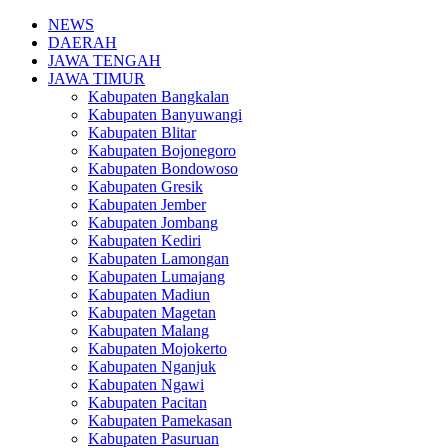
NEWS
DAERAH
JAWA TENGAH
JAWA TIMUR
Kabupaten Bangkalan
Kabupaten Banyuwangi
Kabupaten Blitar
Kabupaten Bojonegoro
Kabupaten Bondowoso
Kabupaten Gresik
Kabupaten Jember
Kabupaten Jombang
Kabupaten Kediri
Kabupaten Lamongan
Kabupaten Lumajang
Kabupaten Madiun
Kabupaten Magetan
Kabupaten Malang
Kabupaten Mojokerto
Kabupaten Nganjuk
Kabupaten Ngawi
Kabupaten Pacitan
Kabupaten Pamekasan
Kabupaten Pasuruan