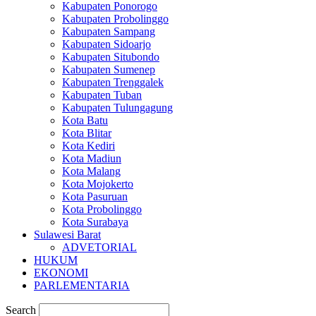
Kabupaten Ponorogo
Kabupaten Probolinggo
Kabupaten Sampang
Kabupaten Sidoarjo
Kabupaten Situbondo
Kabupaten Sumenep
Kabupaten Trenggalek
Kabupaten Tuban
Kabupaten Tulungagung
Kota Batu
Kota Blitar
Kota Kediri
Kota Madiun
Kota Malang
Kota Mojokerto
Kota Pasuruan
Kota Probolinggo
Kota Surabaya
Sulawesi Barat
ADVETORIAL
HUKUM
EKONOMI
PARLEMENTARIA
Search