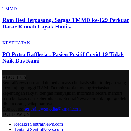
TMMD
Ram Besi Terpasang, Satgas TMMD ke-129 Perkuat
Dasar Rumah Layak Huni...
KESEHATAN
PO Putra Rafflesia : Pasien Positif Covid-19 Tidak
Naik Bus Kami
ABOUT US
SentralNews.com adalah media massa berbasis siber terdepan yang
menjunjung tinggi HAM, Demokrasi dan memprioritaskan
kepentingan rakyat, dengan menyajikan informasi secara mandiri
serta berbasis dari keberpihakan. SentralNews.com dikunjungi oleh
ribuan orang setiap harinya.
Contact us:
sentralnewsmedia@gmail.com
FOLLOW US
Redaksi SentralNews.com
Tentang SentralNews.com