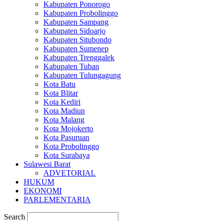
Kabupaten Ponorogo
Kabupaten Probolinggo
Kabupaten Sampang
Kabupaten Sidoarjo
Kabupaten Situbondo
Kabupaten Sumenep
Kabupaten Trenggalek
Kabupaten Tuban
Kabupaten Tulungagung
Kota Batu
Kota Blitar
Kota Kediri
Kota Madiun
Kota Malang
Kota Mojokerto
Kota Pasuruan
Kota Probolinggo
Kota Surabaya
Sulawesi Barat
ADVETORIAL
HUKUM
EKONOMI
PARLEMENTARIA
Search