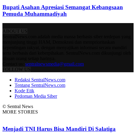
Bupati Asahan Apresiasi Semangat Kebangsaan
Pemuda Muhammadiyah
ABOUT US
SentralNews.com adalah media massa berbasis siber terdepan yang
menjunjung tinggi HAM, Demokrasi dan memprioritaskan
kepentingan rakyat, dengan menyajikan informasi secara mandiri
serta berbasis dari keberpihakan. SentralNews.com dikunjungi oleh
ribuan orang setiap harinya.
Contact us:
sentralnewsmedia@gmail.com
FOLLOW US
Redaksi SentralNews.com
Tentang SentralNews.com
Kode Etik
Pedoman Media Siber
© Sentral News
MORE STORIES
Menjadi TNI Harus Bisa Mandiri Di Salatiga