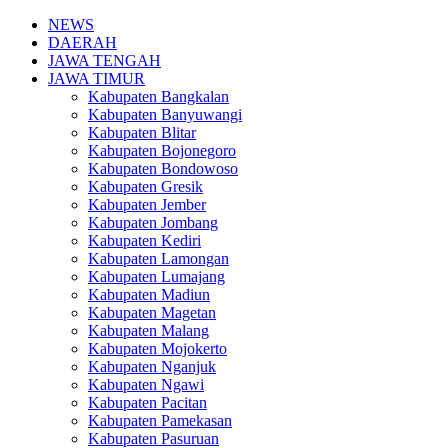
NEWS
DAERAH
JAWA TENGAH
JAWA TIMUR
Kabupaten Bangkalan
Kabupaten Banyuwangi
Kabupaten Blitar
Kabupaten Bojonegoro
Kabupaten Bondowoso
Kabupaten Gresik
Kabupaten Jember
Kabupaten Jombang
Kabupaten Kediri
Kabupaten Lamongan
Kabupaten Lumajang
Kabupaten Madiun
Kabupaten Magetan
Kabupaten Malang
Kabupaten Mojokerto
Kabupaten Nganjuk
Kabupaten Ngawi
Kabupaten Pacitan
Kabupaten Pamekasan
Kabupaten Pasuruan