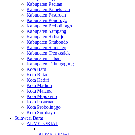
Kabupaten Pacitan
Kabupaten Pamekasan
Kabupaten Pasuruan
Kabupaten Ponorogo
Kabupaten Probolinggo
Kabupaten Sampang
Kabupaten Sidoarjo
Kabupaten Situbondo
Kabupaten Sumenep
Kabupaten Trenggalek
Kabupaten Tuban
Kabupaten Tulungagung
Kota Batu
Kota Blitar
Kota Kediri
Kota Madiun
Kota Malang
Kota Mojokerto
Kota Pasuruan
Kota Probolinggo
Kota Surabaya
Sulawesi Barat
ADVETORIAL
ADVETORIAL