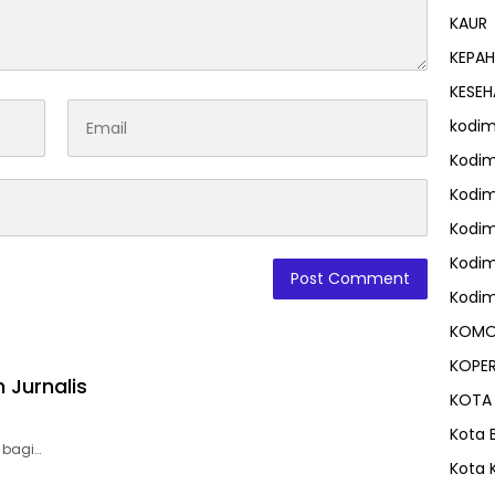
KAUR
KEPAH
KESE
kodim
Kodim
Kodim
Kodim
Kodim
Kodim
KOMO
KOPER
h Jurnalis
KOTA
Kota B
 bagi…
Kota K