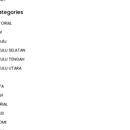
tegories
ORIAL
M
ulu
ULU SELATAN
KULU TENGAH
KULU UTARA
YA
AH
RIAL
SI
OMI