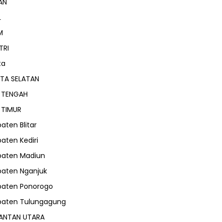
AN
L
M
TRI
ta
TA SELATAN
 TENGAH
 TIMUR
aten Blitar
aten Kediri
paten Madiun
aten Nganjuk
paten Ponorogo
paten Tulungagung
ANTAN UTARA