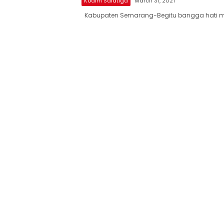
Kodim Salatiga
March 31, 2021
Kabupaten Semarang-Begitu bangga hati m