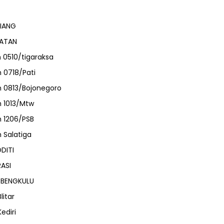
IANG
HATAN
 0510/tigaraksa
 0718/Pati
 0813/Bojonegoro
 1013/Mtw
 1206/PSB
 Salatiga
DITI
ASI
 BENGKULU
litar
ediri