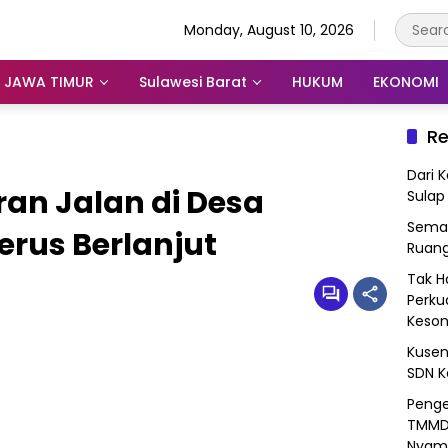
Monday, August 10, 2026
JAWA TIMUR
Sulawesi Barat
HUKUM
EKONOMI
Re
Dari 
an Jalan di Desa
Sulap
Seman
rus Berlanjut
Ruang
Tak H
Perku
Keso
Kusen
SDN K
Penge
TMMD 
Nyam