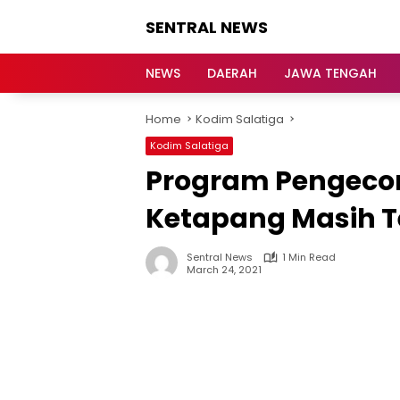
Skip
SENTRAL NEWS
to
content
SENTRAL
NEWS
NEWS
DAERAH
JAWA TENGAH
Home
Kodim Salatiga
Kodim Salatiga
Program Pengecor
Ketapang Masih Te
Sentral News
1 Min Read
March 24, 2021