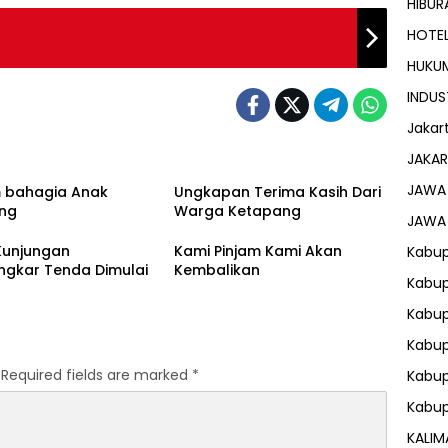
HIBUR
HOTE
HUKU
INDUS
Jakar
JAKAR
JAWA
 bahagia Anak
Ungkapan Terima Kasih Dari
ng
Warga Ketapang
JAWA
Kunjungan
Kami Pinjam Kami Akan
Kabup
ngkar Tenda Dimulai
Kembalikan
Kabup
Kabu
Kabup
Required fields are marked
*
Kabu
Kabu
KALIM