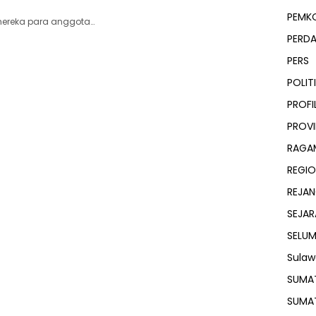
PEMK
ereka para anggota…
PERD
PERS
POLIT
PROFI
PROVI
RAGA
REGIO
REJA
SEJAR
SELU
Sulaw
SUMA
SUMA