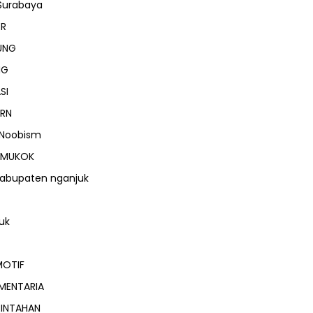
Surabaya
ER
UNG
NG
SI
RN
 Noobism
MUKOK
abupaten nganjuk
uk
OTIF
MENTARIA
RINTAHAN