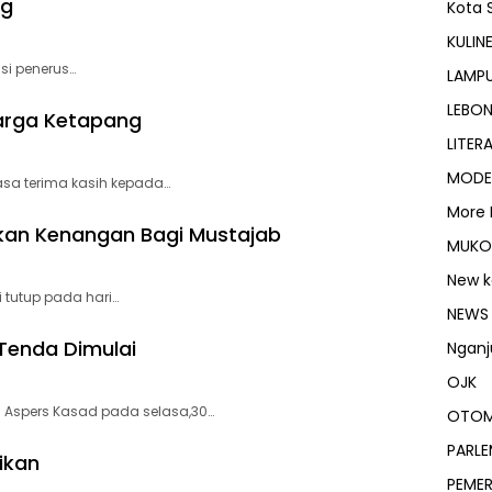
ng
Kota 
KULIN
i penerus…
LAMP
LEBO
arga Ketapang
LITERA
MODE
a terima kasih kepada…
More
lkan Kenangan Bagi Mustajab
MUKO
New k
tutup pada hari…
NEWS
Tenda Dimulai
Nganj
OJK
Aspers Kasad pada selasa,30…
OTOM
PARLE
ikan
PEME