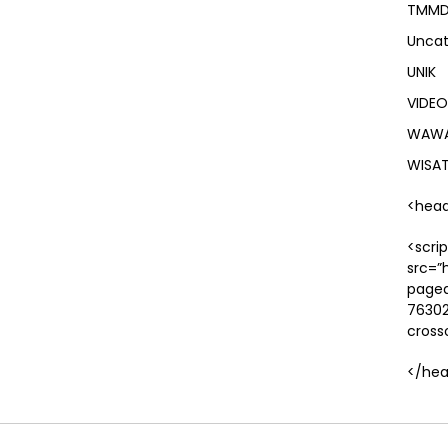
TMM
Uncat
UNIK
VIDEO
WAW
WISA
<hea
<scri
src=”
pagea
7630
cross
</he