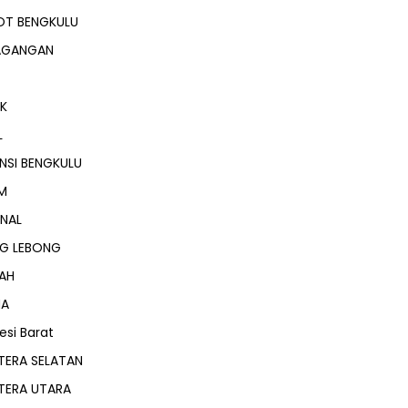
OT BENGKULU
AGANGAN
IK
L
NSI BENGKULU
M
NAL
NG LEBONG
AH
MA
esi Barat
TERA SELATAN
TERA UTARA