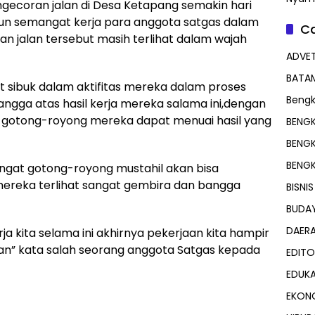
coran jalan di Desa Ketapang semakin hari
mun semangat kerja para anggota satgas dalam
Ca
jalan tersebut masih terlihat dalam wajah
ADVET
BATA
 sibuk dalam aktifitas mereka dalam proses
Bengk
angga atas hasil kerja mereka salama ini,dengan
 gotong-royong mereka dapat menuai hasil yang
BENGK
BENG
BENG
gat gotong-royong mustahil akan bisa
ereka terlihat sangat gembira dan bangga
BISNIS
BUDA
DAER
a kita selama ini akhirnya pekerjaan kita hampir
an” kata salah seorang anggota Satgas kepada
EDITO
EDUKA
EKON