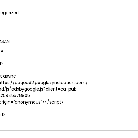
D
egorized
ASAN
TA
d>
pt async
https://pagead2.googlesyndication.com/
d/js/adsbygoogle.js?client=ca-pub-
225945578905″
origin=”anonymous”></script>
ad>