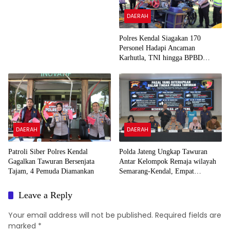
DAERAH
Polres Kendal Siagakan 170
Personel Hadapi Ancaman
Karhutla, TNI hingga BPBD
Dilibatkan
DAERAH
DAERAH
Patroli Siber Polres Kendal
Polda Jateng Ungkap Tawuran
Gagalkan Tawuran Bersenjata
Antar Kelompok Remaja wilayah
Tajam, 4 Pemuda Diamankan
Semarang-Kendal, Empat
Tersangka Ditahan dan 17 DPO
Diburu
Leave a Reply
Your email address will not be published.
Required fields are
marked
*