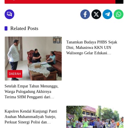
Related Posts
DAERAH
Tanamkan Budaya PHBS Sejak
Dini, Mahasiswa KKN UIN
Walisongo Gelar Edukasi
Kesehatan Interaktif di SDN 01
Pamriyan
DAERAH
Setelah Empat Tahun Menunggu,
Warga Pulogadung Akhirnya
Terima SHM Pengganti dari
DAERAH
Kantah Jakarta Timur
Kapolres Kendal Kunjungi Panti
Asuhan Muhammadiyah Sutejo,
Perkuat Sinergi Polisi dan
Masyarakat