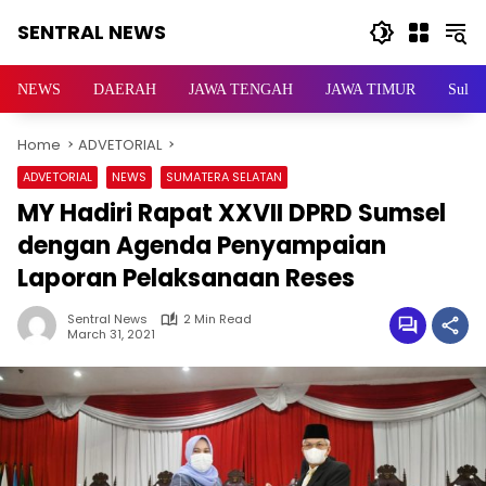
Skip
SENTRAL NEWS
to
content
SENTRAL
NEWS
NEWS
DAERAH
JAWA TENGAH
JAWA TIMUR
Sulaw
Home
ADVETORIAL
ADVETORIAL
NEWS
SUMATERA SELATAN
MY Hadiri Rapat XXVII DPRD Sumsel
dengan Agenda Penyampaian
Laporan Pelaksanaan Reses
Sentral News
2 Min Read
March 31, 2021