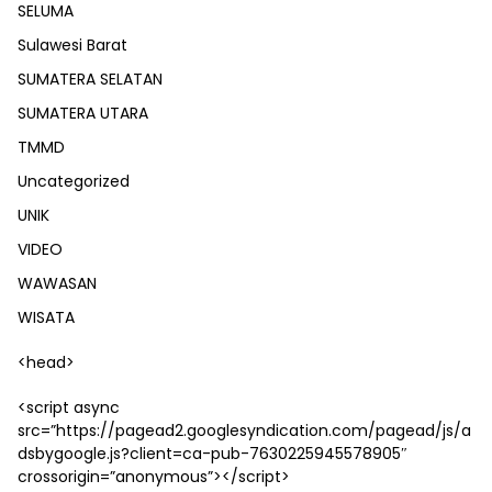
SELUMA
Sulawesi Barat
SUMATERA SELATAN
SUMATERA UTARA
TMMD
Uncategorized
UNIK
VIDEO
WAWASAN
WISATA
<head>
<script async
src=”https://pagead2.googlesyndication.com/pagead/js/a
dsbygoogle.js?client=ca-pub-7630225945578905″
crossorigin=”anonymous”></script>