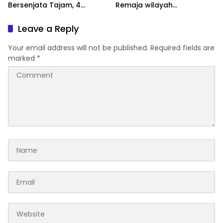
Bersenjata Tajam, 4
Remaja wilayah
Pemuda Diamankan
Semarang-Kendal, Empat
Tersangka Ditahan dan 17
Leave a Reply
DPO Diburu
Your email address will not be published.
Required fields are
marked
*