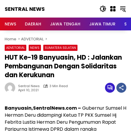
Skip
SENTRAL NEWS
to
content
SENTRAL
NEWS
NEWS
DAERAH
JAWA TENGAH
JAWA TIMUR
Su
Home
ADVETORIAL
ADVETORIAL
NEWS
SUMATERA SELATAN
HUT Ke-19 Banyuasin, HD : Jalankan
Pembangunan Dengan Solidaritas
dan Kerukunan
Sentral News
3 Min Read
April 10, 2021
Banyuasin,SentralNews.com –
Gubernur Sumsel H
Herman Deru didampingi Ketua TP PKK Sumsel Hj
Febrita Lustia Herman Deru Pengumuman Rapat
Paripurna Istimewa DPRD dalam rangka