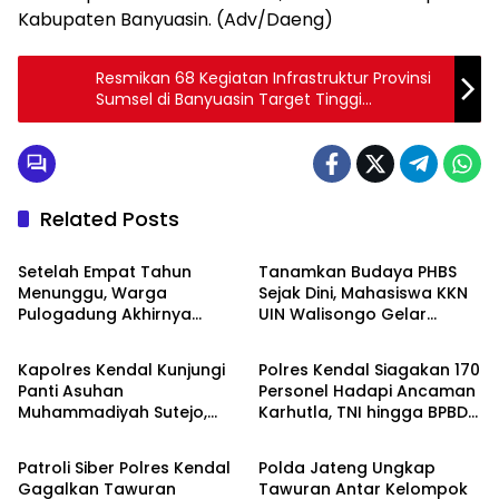
Kabupaten Banyuasin.
(Adv/Daeng)
Resmikan 68 Kegiatan Infrastruktur Provinsi
Sumsel di Banyuasin Target Tinggi
Jembatan Rantau Bayur Selesai Tahun Ini
Related Posts
DAERAH
DAERAH
Setelah Empat Tahun
Tanamkan Budaya PHBS
Menunggu, Warga
Sejak Dini, Mahasiswa KKN
Pulogadung Akhirnya
UIN Walisongo Gelar
DAERAH
DAERAH
Terima SHM Pengganti dari
Edukasi Kesehatan
Kantah Jakarta Timur
Interaktif di SDN 01
Kapolres Kendal Kunjungi
Polres Kendal Siagakan 170
Pamriyan
Panti Asuhan
Personel Hadapi Ancaman
Muhammadiyah Sutejo,
Karhutla, TNI hingga BPBD
DAERAH
DAERAH
Perkuat Sinergi Polisi dan
Dilibatkan
Masyarakat
Patroli Siber Polres Kendal
Polda Jateng Ungkap
Gagalkan Tawuran
Tawuran Antar Kelompok