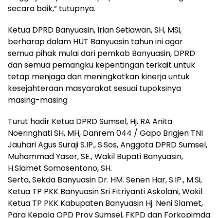
secara baik,” tutupnya.
Ketua DPRD Banyuasin, Irian Setiawan, SH, MSi,
berharap dalam HUT Banyuasin tahun ini agar
semua pihak mulai dari pemkab Banyuasin, DPRD
dan semua pemangku kepentingan terkait untuk
tetap menjaga dan meningkatkan kinerja untuk
kesejahteraan masyarakat sesuai tupoksinya
masing-masing
Turut hadir Ketua DPRD Sumsel, Hj.
RA Anita
Noeringhati SH, MH, Danrem 044 / Gapo Brigjen TNI
Jauhari Agus Suraji S.IP., S.Sos, Anggota DPRD Sumsel,
Muhammad Yaser, SE., Wakil Bupati Banyuasin,
H.Slamet Somosentono, SH.
Serta, Sekda Banyuasin Dr. HM.
Senen Har, S.IP., M.Si,
Ketua TP PKK Banyuasin Sri Fitriyanti Askolani, Wakil
Ketua TP PKK Kabupaten Banyuasin Hj.
Neni Slamet,
Para Kepala OPD Prov Sumsel, FKPD dan Forkopimda