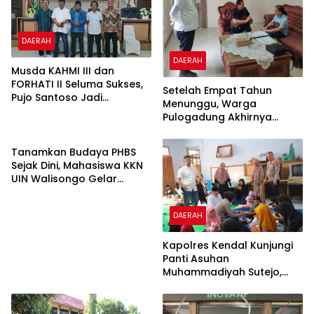
DAERAH
DAERAH
Musda KAHMI III dan
FORHATI II Seluma Sukses,
Setelah Empat Tahun
Pujo Santoso Jadi
Menunggu, Warga
Koorpres
Pulogadung Akhirnya
DAERAH
Terima SHM Pengganti dari
Kantah Jakarta Timur
Tanamkan Budaya PHBS
Sejak Dini, Mahasiswa KKN
UIN Walisongo Gelar
Edukasi Kesehatan
Interaktif di SDN 01
DAERAH
Pamriyan
Kapolres Kendal Kunjungi
Panti Asuhan
Muhammadiyah Sutejo,
Perkuat Sinergi Polisi dan
Masyarakat