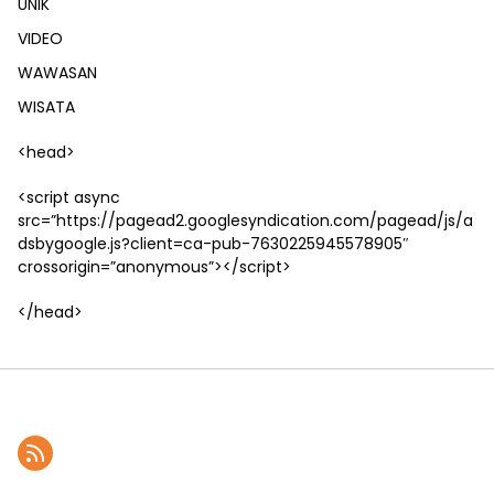
UNIK
VIDEO
WAWASAN
WISATA
<head>
<script async
src=”https://pagead2.googlesyndication.com/pagead/js/a
dsbygoogle.js?client=ca-pub-7630225945578905″
crossorigin=”anonymous”></script>
</head>