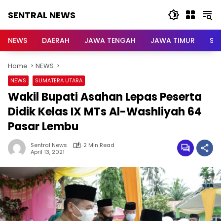
Skip
SENTRAL NEWS
to
content
SENTRAL
NEWS
NEWS
DAERAH
JAWA TENGAH
JAWA TIMUR
Su
Home
NEWS
NEWS
SUMATERA UTARA
Wakil Bupati Asahan Lepas Peserta
Didik Kelas IX MTs Al-Washliyah 64
Pasar Lembu
Sentral News
2 Min Read
April 13, 2021