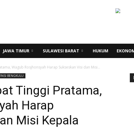
JAWA TIMUR
SULAWESI BARAT
HUKUM
EKONOM
ratama, Wagub Rosjhonsyah Harap Sukseskan Visi dan Misi...
INSI BENGKULU
bat Tinggi Pratama,
yah Harap
an Misi Kepala