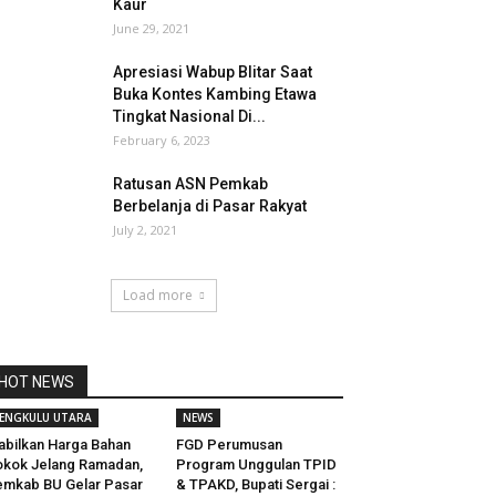
Kaur
June 29, 2021
Apresiasi Wabup Blitar Saat
Buka Kontes Kambing Etawa
Tingkat Nasional Di...
February 6, 2023
Ratusan ASN Pemkab
Berbelanja di Pasar Rakyat
July 2, 2021
Load more
HOT NEWS
ENGKULU UTARA
NEWS
abilkan Harga Bahan
FGD Perumusan
kok Jelang Ramadan,
Program Unggulan TPID
mkab BU Gelar Pasar
& TPAKD, Bupati Sergai :