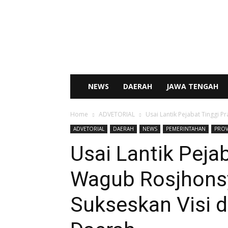
SENTRAL
NEWS
NEWS
DAERAH
JAWA TENGAH
Home
ADVETORIAL
Usai Lantik Pejabat Tinggi P
ADVETORIAL
DAERAH
NEWS
PEMERINTAHAN
PROV
Usai Lantik Peja
Wagub Rosjhons
Sukseskan Visi d