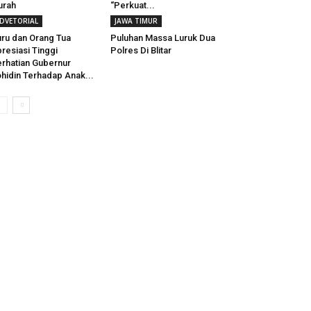
urah
“Perkuat...
DVETORIAL
JAWA TIMUR
ru dan Orang Tua
Puluhan Massa Luruk Dua
resiasi Tinggi
Polres Di Blitar
rhatian Gubernur
hidin Terhadap Anak...