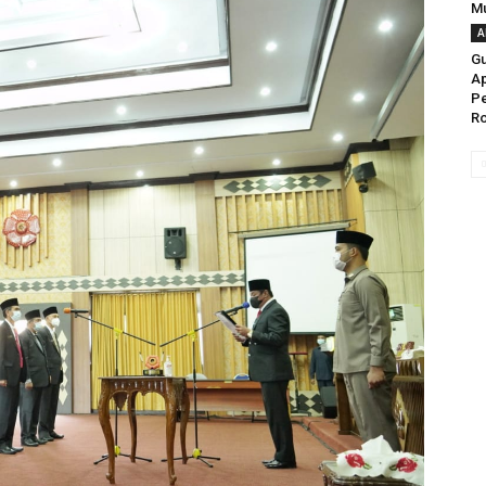
M
A
Gu
Ap
Pe
Ro