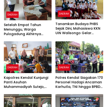
DAERAH
DAERAH
Tanamkan Budaya PHBS
Setelah Empat Tahun
Sejak Dini, Mahasiswa KKN
Menunggu, Warga
UIN Walisongo Gelar
Pulogadung Akhirnya
Edukasi Kesehatan
Terima SHM Pengganti dari
Interaktif di SDN 01
Kantah Jakarta Timur
Pamriyan
DAERAH
DAERAH
Polres Kendal Siagakan 170
Kapolres Kendal Kunjungi
Personel Hadapi Ancaman
Panti Asuhan
Karhutla, TNI hingga BPBD
Muhammadiyah Sutejo,
Dilibatkan
Perkuat Sinergi Polisi dan
Masyarakat