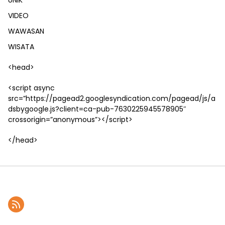
VIDEO
WAWASAN
WISATA
<head>
<script async
src=”https://pagead2.googlesyndication.com/pagead/js/a
dsbygoogle.js?client=ca-pub-7630225945578905″
crossorigin=”anonymous”></script>
</head>