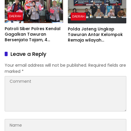
DAERAH
DAERAH
Patroli Siber Polres Kendal
Polda Jateng Ungkap
Gagalkan Tawuran
Tawuran Antar Kelompok
Bersenjata Tajam, 4
Remaja wilayah
Pemuda Diamankan
Semarang-Kendal, Empat
Tersangka Ditahan dan 17
Leave a Reply
DPO Diburu
Your email address will not be published.
Required fields are
marked
*