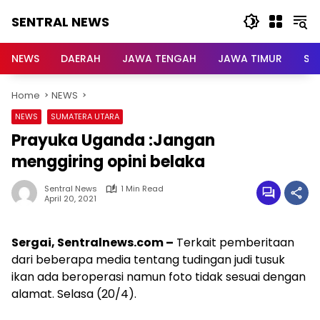
Skip
SENTRAL NEWS
to
content
SENTRAL
NEWS
NEWS
DAERAH
JAWA TENGAH
JAWA TIMUR
Su
Home
NEWS
NEWS
SUMATERA UTARA
Prayuka Uganda :Jangan
menggiring opini belaka
Sentral News
1 Min Read
April 20, 2021
Sergai, Sentralnews.com –
Terkait pemberitaan
dari beberapa media tentang tudingan judi tusuk
ikan ada beroperasi namun foto tidak sesuai dengan
alamat. Selasa (20/4).