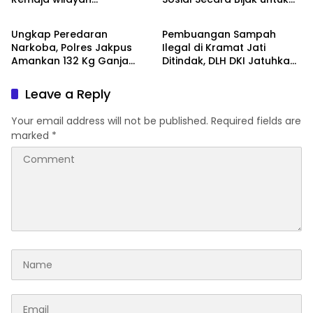
DAERAH
DAERAH
Semarang-Kendal, Empat
Jaga Stabilitas Nasional
Tersangka Ditahan dan 17
Ungkap Peredaran
Pembuangan Sampah
DPO Diburu
Narkoba, Polres Jakpus
Ilegal di Kramat Jati
Amankan 132 Kg Ganja
Ditindak, DLH DKI Jatuhkan
dan Kejar Dua Otak
Denda kepada Dua Pelaku
Jaringan
Leave a Reply
Your email address will not be published.
Required fields are
marked
*