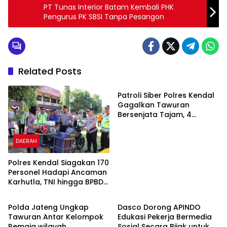
PT Tunas Interior Batam Kembali PHK
Pengurus PK SBSI Tanpa Pesangon
Related Posts
DAERAH
Patroli Siber Polres Kendal
Gagalkan Tawuran
Bersenjata Tajam, 4
Pemuda Diamankan
DAERAH
Polres Kendal Siagakan 170
Personel Hadapi Ancaman
Karhutla, TNI hingga BPBD
DAERAH
DAERAH
Dilibatkan
Polda Jateng Ungkap
Dasco Dorong APINDO
Tawuran Antar Kelompok
Edukasi Pekerja Bermedia
Remaja wilayah
Sosial Secara Bijak untuk