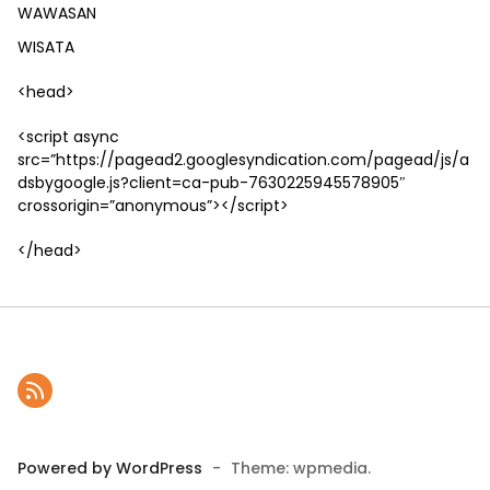
WAWASAN
WISATA
<head>
<script async
src=”https://pagead2.googlesyndication.com/pagead/js/a
dsbygoogle.js?client=ca-pub-7630225945578905″
crossorigin=”anonymous”></script>
</head>
Powered by WordPress
-
Theme: wpmedia.