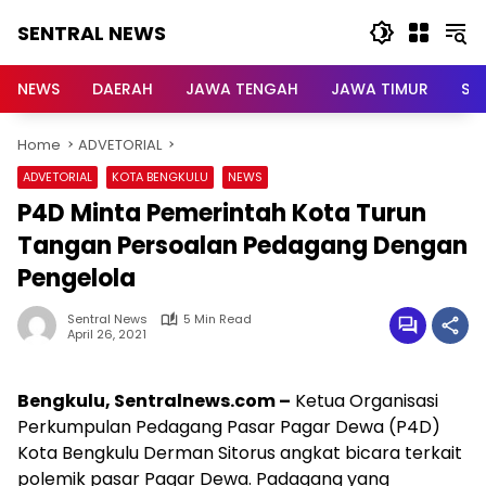
Skip
SENTRAL NEWS
to
content
SENTRAL
NEWS
NEWS
DAERAH
JAWA TENGAH
JAWA TIMUR
Su
Home
ADVETORIAL
ADVETORIAL
KOTA BENGKULU
NEWS
P4D Minta Pemerintah Kota Turun
Tangan Persoalan Pedagang Dengan
Pengelola
Sentral News
5 Min Read
April 26, 2021
Bengkulu, Sentralnews.com –
Ketua Organisasi
Perkumpulan Pedagang Pasar Pagar Dewa (P4D)
Kota Bengkulu Derman Sitorus angkat bicara terkait
polemik pasar Pagar Dewa. Padagang yang