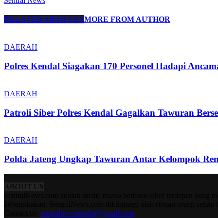
Sentral News
RELATED ARTICLES
MORE FROM AUTHOR
DAERAH
Polres Kendal Siagakan 170 Personel Hadapi Ancam
DAERAH
Patroli Siber Polres Kendal Gagalkan Tawuran Ber
DAERAH
Polda Jateng Ungkap Tawuran Antar Kelompok Rem
ABOUT US
SentralNews.com adalah media massa berbasis siber terdepan yang me
keberpihakan. SentralNews.com dikunjungi oleh ribuan orang setiap 
Contact us:
sentralnewsmedia@gmail.com