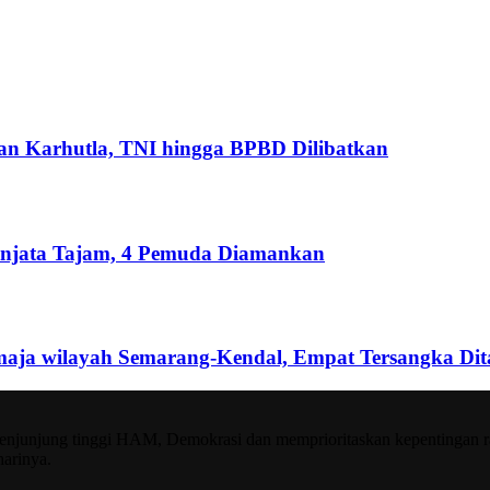
an Karhutla, TNI hingga BPBD Dilibatkan
senjata Tajam, 4 Pemuda Diamankan
aja wilayah Semarang-Kendal, Empat Tersangka Di
njunjung tinggi HAM, Demokrasi dan memprioritaskan kepentingan raky
harinya.