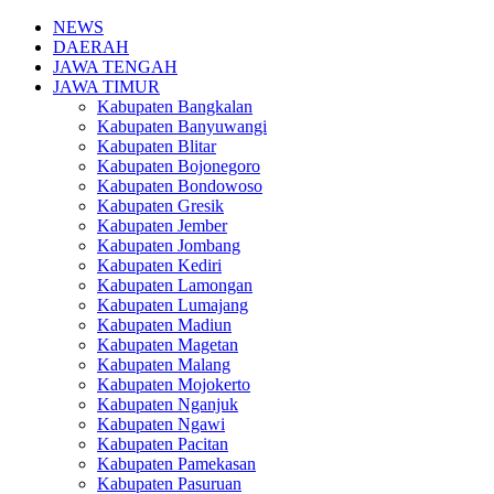
NEWS
DAERAH
JAWA TENGAH
JAWA TIMUR
Kabupaten Bangkalan
Kabupaten Banyuwangi
Kabupaten Blitar
Kabupaten Bojonegoro
Kabupaten Bondowoso
Kabupaten Gresik
Kabupaten Jember
Kabupaten Jombang
Kabupaten Kediri
Kabupaten Lamongan
Kabupaten Lumajang
Kabupaten Madiun
Kabupaten Magetan
Kabupaten Malang
Kabupaten Mojokerto
Kabupaten Nganjuk
Kabupaten Ngawi
Kabupaten Pacitan
Kabupaten Pamekasan
Kabupaten Pasuruan