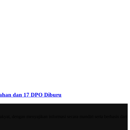
tahan dan 17 DPO Diburu
at, dengan menyajikan informasi secara mandiri serta berbasis dari