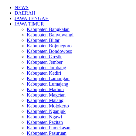
NEWS
DAERAH
JAWA TENGAH
JAWA TIMUR
Kabupaten Bangkalan
Kabupaten Banyuwangi
Kabupaten Blitar
Kabupaten Bojonegoro
Kabupaten Bondowoso
Kabupaten Gresik
Kabupaten Jember
Kabupaten Jombang
Kabupaten Kediri
Kabupaten Lamongan
Kabupaten Lumajang
Kabupaten Madiun
Kabupaten Magetan
Kabupaten Malang
Kabupaten Mojokerto
Kabupaten Nganjuk
Kabupaten Ngawi
Kabupaten Pacitan
Kabupaten Pamekasan
Kabupaten Pasuruan