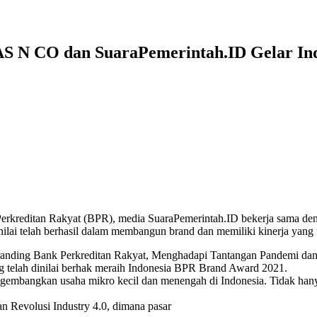
AS N CO dan SuaraPemerintah.ID Gelar I
k Perkreditan Rakyat (BPR), media SuaraPemerintah.ID bekerja sam
ai telah berhasil dalam membangun brand dan memiliki kinerja yang ung
ng Bank Perkreditan Rakyat, Menghadapi Tantangan Pandemi dan Digi
 telah dinilai berhak meraih Indonesia BPR Brand Award 2021.
ngembangkan usaha mikro kecil dan menengah di Indonesia. Tidak han
an Revolusi Industry 4.0, dimana pasar