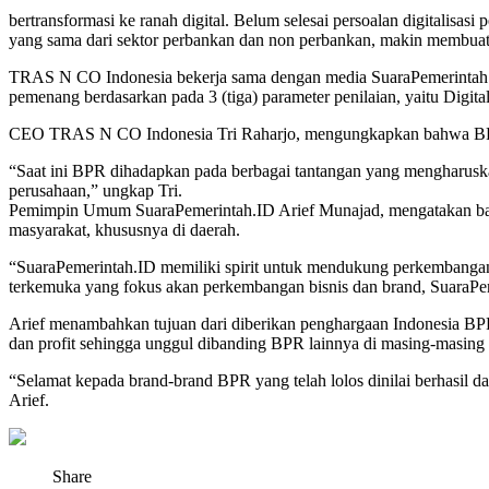
bertransformasi ke ranah digital. Belum selesai persoalan digitali
yang sama dari sektor perbankan dan non perbankan, makin membua
TRAS N CO Indonesia bekerja sama dengan media SuaraPemerintah.ID 
pemenang berdasarkan pada 3 (tiga) parameter penilaian, yaitu Digit
CEO TRAS N CO Indonesia Tri Raharjo, mengungkapkan bahwa BPR ha
“Saat ini BPR dihadapkan pada berbagai tantangan yang mengharuskan B
perusahaan,” ungkap Tri.
Pemimpin Umum SuaraPemerintah.ID Arief Munajad, mengatakan ba
masyarakat, khususnya di daerah.
“SuaraPemerintah.ID memiliki spirit untuk mendukung perkembangan
terkemuka yang fokus akan perkembangan bisnis dan brand, SuaraPe
Arief menambahkan tujuan dari diberikan penghargaan Indonesia BP
dan profit sehingga unggul dibanding BPR lainnya di masing-masing 
“Selamat kepada brand-brand BPR yang telah lolos dinilai berhasil
Arief.
Share