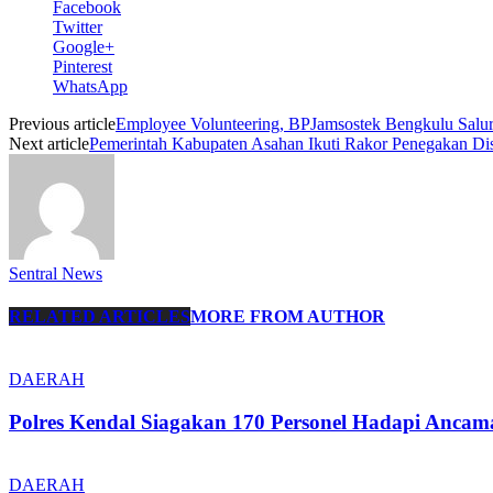
Facebook
Twitter
Google+
Pinterest
WhatsApp
Previous article
Employee Volunteering, BPJamsostek Bengkulu Salu
Next article
Pemerintah Kabupaten Asahan Ikuti Rakor Penegakan Disi
Sentral News
RELATED ARTICLES
MORE FROM AUTHOR
DAERAH
Polres Kendal Siagakan 170 Personel Hadapi Ancam
DAERAH