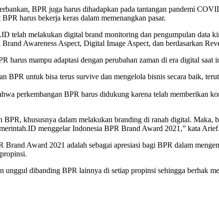
sasi perbankan, BPR juga harus dihadapkan pada tantangan pandemi COV
t BPR harus bekerja keras dalam memenangkan pasar.
telah melakukan digital brand monitoring dan pengumpulan data kine
al Brand Awareness Aspect, Digital Image Aspect, dan berdasarkan Rev
rus mampu adaptasi dengan perubahan zaman di era digital saat in
PR untuk bisa terus survive dan mengelola bisnis secara baik, terutam
hwa perkembangan BPR harus didukung karena telah memberikan kon
 BPR, khususnya dalam melakukan branding di ranah digital. Maka, 
merintah.ID menggelar Indonesia BPR Brand Award 2021,” kata Arief
R Brand Award 2021 adalah sebagai apresiasi bagi BPR dalam mengemb
propinsi.
 dan unggul dibanding BPR lainnya di setiap propinsi sehingga berha