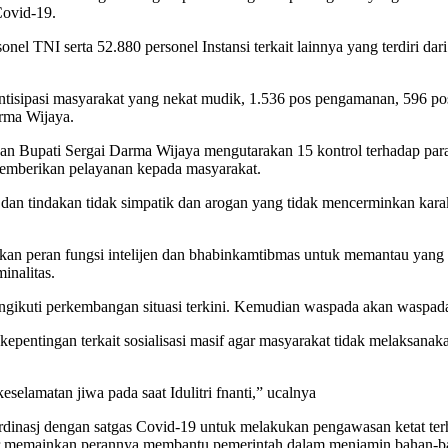
Covid-19.
nel TNI serta 52.880 personel Instansi terkait lainnya yang terdiri d
ntisipasi masyarakat yang nekat mudik, 1.536 pos pengamanan, 596 po
arma Wijaya.
kan Bupati Sergai Darma Wijaya mengutarakan 15 kontrol terhadap par
 memberikan pelayanan kepada masyarakat.
an tindakan tidak simpatik dan arogan yang tidak mencerminkan karakt
kan peran fungsi intelijen dan bhabinkamtibmas untuk memantau yang t
inalitas.
ikuti perkembangan situasi terkini. Kemudian waspada akan waspada 
entingan terkait sosialisasi masif agar masyarakat tidak melaksanaka
elamatan jiwa pada saat Idulitri fnanti,” ucalnya
inasj dengan satgas Covid-19 untuk melakukan pengawasan ketat ter
ar memainkan perannya membantu pemerintah dalam menjamin bahan-ba