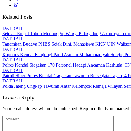
Related Posts
DAERAH
Setelah Empat Tahun Menunggu, Warga Pulogadung Akhirnya Terima
DAERAH
Tanamkan Budaya PHBS Sejak Dini, Mahasiswa KKN UIN Walisongo 
DAERAH
Kapolres Kendal Kunjungi Panti Asuhan Muhammadiyah Sutejo, Perku
DAERAH
Polres Kendal Siagakan 170 Personel Hadapi Ancaman Karhutla, T
DAERAH
Patroli Siber Polres Kendal Gagalkan Tawuran Bersenjata Tajam, 
DAERAH
Polda Jateng Ungkap Tawuran Antar Kelompok Remaja wilayah Sem
Leave a Reply
Your email address will not be published.
Required fields are marked