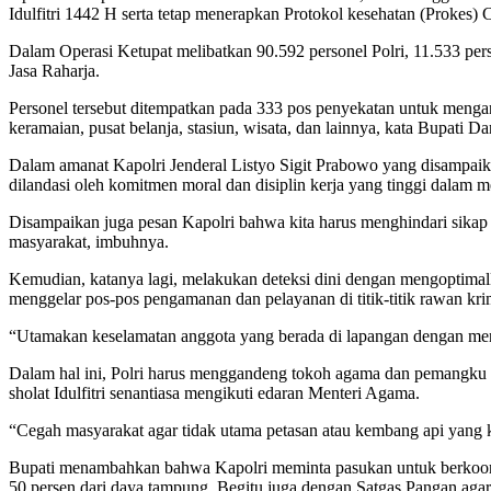
Idulfitri 1442 H serta tetap menerapkan Protokol kesehatan (Prokes) 
Dalam Operasi Ketupat melibatkan 90.592 personel Polri, 11.533 perso
Jasa Raharja.
Personel tersebut ditempatkan pada 333 pos penyekatan untuk menga
keramaian, pusat belanja, stasiun, wisata, dan lainnya, kata Bupati D
Dalam amanat Kapolri Jenderal Listyo Sigit Prabowo yang disampai
dilandasi oleh komitmen moral dan disiplin kerja yang tinggi dalam
Disampaikan juga pesan Kapolri bahwa kita harus menghindari sikap d
masyarakat, imbuhnya.
Kemudian, katanya lagi, melakukan deteksi dini dengan mengoptimal
menggelar pos-pos pengamanan dan pelayanan di titik-titik rawan krim
“Utamakan keselamatan anggota yang berada di lapangan dengan meng
Dalam hal ini, Polri harus menggandeng tokoh agama dan pemangku kep
sholat Idulfitri senantiasa mengikuti edaran Menteri Agama.
“Cegah masyarakat agar tidak utama petasan atau kembang api yang kes
Bupati menambahkan bahwa Kapolri meminta pasukan untuk berkoord
50 persen dari daya tampung.
Begitu juga dengan Satgas Pangan ag