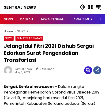
Skip
SENTRAL NEWS
to
content
SENTRAL
NEWS
NEWS
DAERAH
JAWA TENGAH
JAWA TIMUR
Su
Home
NEWS
NEWS
SUMATERA SELATAN
Jelang Idul Fitri 2021 Dishub Sergai
Edarkan Surat Pengendalian
Transfortasi
Sentral News
2 Min Read
May 5, 2021
Sergai, Sentralnews.com –
Dalam rangka
Pencegahan Penyebaran Corona Virus Disease 2019
(Covid 19) menjelang hari raya Idul Fitri 2021,
Pemerintah Kabupaten Serdang bedagai (Sergai)