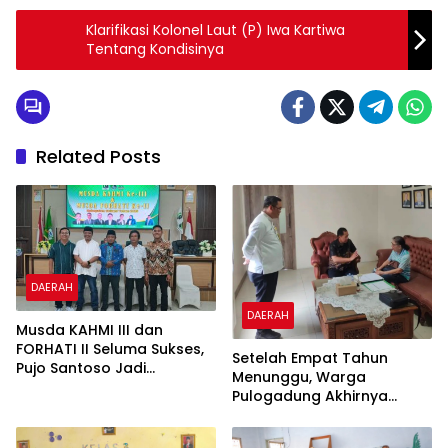
Klarifikasi Kolonel Laut (P) Iwa Kartiwa
Tentang Kondisinya
Related Posts
DAERAH
DAERAH
Musda KAHMI III dan
FORHATI II Seluma Sukses,
Setelah Empat Tahun
Pujo Santoso Jadi
Menunggu, Warga
Koorpres
Pulogadung Akhirnya
Terima SHM Pengganti dari
Kantah Jakarta Timur