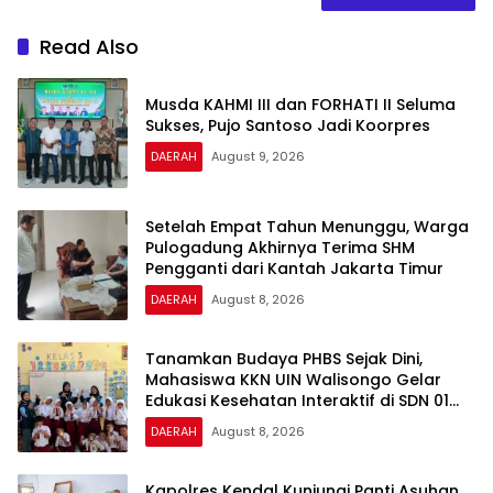
Read Also
Musda KAHMI III dan FORHATI II Seluma
Sukses, Pujo Santoso Jadi Koorpres
DAERAH
August 9, 2026
Setelah Empat Tahun Menunggu, Warga
Pulogadung Akhirnya Terima SHM
Pengganti dari Kantah Jakarta Timur
DAERAH
August 8, 2026
Tanamkan Budaya PHBS Sejak Dini,
Mahasiswa KKN UIN Walisongo Gelar
Edukasi Kesehatan Interaktif di SDN 01
Pamriyan
DAERAH
August 8, 2026
Kapolres Kendal Kunjungi Panti Asuhan