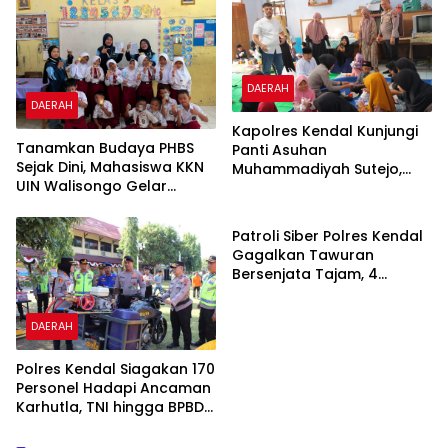
DAERAH
DAERAH
Kapolres Kendal Kunjungi
Tanamkan Budaya PHBS
Panti Asuhan
Sejak Dini, Mahasiswa KKN
Muhammadiyah Sutejo,
UIN Walisongo Gelar
Perkuat Sinergi Polisi dan
DAERAH
Edukasi Kesehatan
Masyarakat
Interaktif di SDN 01
Patroli Siber Polres Kendal
Pamriyan
Gagalkan Tawuran
Bersenjata Tajam, 4
Pemuda Diamankan
DAERAH
Polres Kendal Siagakan 170
Personel Hadapi Ancaman
Karhutla, TNI hingga BPBD
Dilibatkan