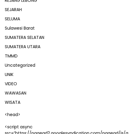
REJANG LEBONG
SEJARAH
SELUMA
Sulawesi Barat
SUMATERA SELATAN
SUMATERA UTARA
TMMD
Uncategorized
UNIK
VIDEO
WAWASAN
WISATA
<head>
<script async
src=”https://pagead2.googlesyndication.com/pagead/js/a