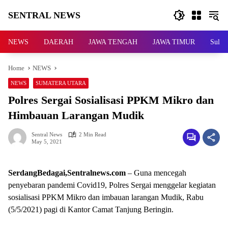
Skip
SENTRAL NEWS
to
content
SENTRAL
NEWS
NEWS
DAERAH
JAWA TENGAH
JAWA TIMUR
Sulaw
Home
NEWS
NEWS
SUMATERA UTARA
Polres Sergai Sosialisasi PPKM Mikro dan
Himbauan Larangan Mudik
Sentral News
2 Min Read
May 5, 2021
SerdangBedagai,Sentralnews.com
– Guna mencegah
penyebaran pandemi Covid19, Polres Sergai menggelar kegiatan
sosialisasi PPKM Mikro dan imbauan larangan Mudik, Rabu
(5/5/2021) pagi di Kantor Camat Tanjung Beringin.