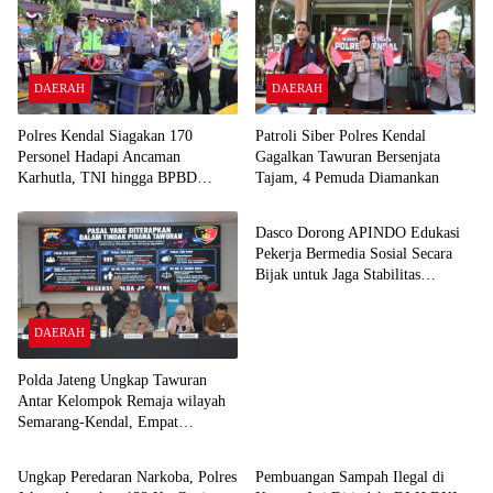
DAERAH
DAERAH
Polres Kendal Siagakan 170
Patroli Siber Polres Kendal
Personel Hadapi Ancaman
Gagalkan Tawuran Bersenjata
Karhutla, TNI hingga BPBD
Tajam, 4 Pemuda Diamankan
DAERAH
Dilibatkan
Dasco Dorong APINDO Edukasi
Pekerja Bermedia Sosial Secara
Bijak untuk Jaga Stabilitas
Nasional
DAERAH
Polda Jateng Ungkap Tawuran
Antar Kelompok Remaja wilayah
Semarang-Kendal, Empat
DAERAH
DAERAH
Tersangka Ditahan dan 17 DPO
Diburu
Ungkap Peredaran Narkoba, Polres
Pembuangan Sampah Ilegal di