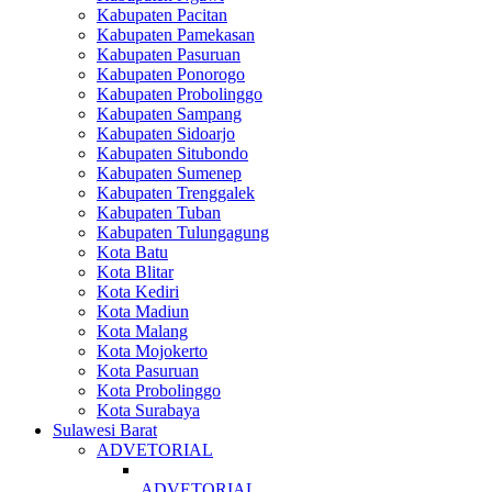
Kabupaten Pacitan
Kabupaten Pamekasan
Kabupaten Pasuruan
Kabupaten Ponorogo
Kabupaten Probolinggo
Kabupaten Sampang
Kabupaten Sidoarjo
Kabupaten Situbondo
Kabupaten Sumenep
Kabupaten Trenggalek
Kabupaten Tuban
Kabupaten Tulungagung
Kota Batu
Kota Blitar
Kota Kediri
Kota Madiun
Kota Malang
Kota Mojokerto
Kota Pasuruan
Kota Probolinggo
Kota Surabaya
Sulawesi Barat
ADVETORIAL
ADVETORIAL