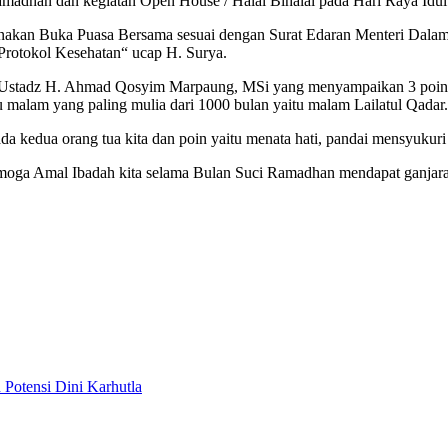
amadhan dan kegiatan Open House / Halal Bihalal pada Hari Raya Idul 
kan Buka Puasa Bersama sesuai dengan Surat Edaran Menteri Dalam ne
Protokol Kesehatan“ ucap H. Surya.
l-Ustadz H. Ahmad Qosyim Marpaung, MSi yang menyampaikan 3 poin p
u malam yang paling mulia dari 1000 bulan yaitu malam Lailatul Qadar.
pada kedua orang tua kita dan poin yaitu menata hati, pandai mensyuku
ga Amal Ibadah kita selama Bulan Suci Ramadhan mendapat ganjara
Potensi Dini Karhutla