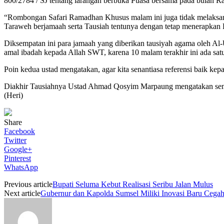
800/2784 / SJ tentang larangan berbuka Puasa bersama pada bulan R
“Rombongan Safari Ramadhan Khusus malam ini juga tidak melaksana
Taraweh berjamaah serta Tausiah tentunya dengan tetap menerapkan 
Diksempatan ini para jamaah yang diberikan tausiyah agama oleh A
amal ibadah kepada Allah SWT, karena 10 malam terakhir ini ada sat
Poin kedua ustad mengatakan, agar kita senantiasa referensi baik ke
Diakhir Tausiahnya Ustad Ahmad Qosyim Marpaung mengatakan semo
(Heri)
Share
Facebook
Twitter
Google+
Pinterest
WhatsApp
Previous article
Bupati Seluma Kebut Realisasi Seribu Jalan Mulus
Next article
Gubernur dan Kapolda Sumsel Miliki Inovasi Baru Cegah 