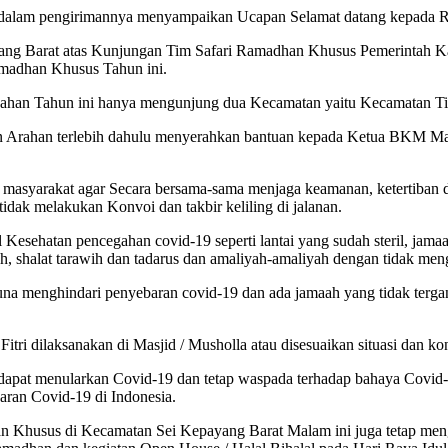
dalam pengirimannya menyampaikan Ucapan Selamat datang kepada R
 Barat atas Kunjungan Tim Safari Ramadhan Khusus Pemerintah Kabup
amadhan Khusus Tahun ini.
sahan Tahun ini hanya mengunjung dua Kecamatan yaitu Kecamatan Ti
Arahan terlebih dahulu menyerahkan bantuan kepada Ketua BKM Masji
masyarakat agar Secara bersama-sama menjaga keamanan, ketertiban 
idak melakukan Konvoi dan takbir keliling di jalanan.
Kesehatan pencegahan covid-19 seperti lantai yang sudah steril, ja
h, shalat tarawih dan tadarus dan amaliyah-amaliyah dengan tidak men
una menghindari penyebaran covid-19 dan ada jamaah yang tidak ter
itri dilaksanakan di Masjid / Musholla atau disesuaikan situasi dan ko
 dapat menularkan Covid-19 dan tetap waspada terhadap bahaya Covid
ran Covid-19 di Indonesia.
han Khusus di Kecamatan Sei Kepayang Barat Malam ini juga tetap me