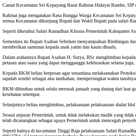
Camat Kecamatan Sei Kepayang Barat Rahmat Hidayat Rambe, SIP 
Rahmat juga mengatakan Rasa Bangga Warga Kecamatan Sei Kepayang
semua Kecamatan dikunjung Bupati dan Wakil Bupati pada safari R
Seperti diketahui Safari Ramadhan Khusus Pemerintah Kabupaten A
Sementara itu Bupati Asahan Sebelum menyampaikan Bimbingan dan 
memberikan santunan kepada anak yatim dan kaum dhuafa.
Dalam arahannya Bupati Asahan H. Surya, BSc menghimbau kepada 
petasan atau suara yang dapat mengganggu kekhusukan selama juga, t
Kepada BKM beliau berpesan agar senantiasa melaksanakan Protokol 
sajadah sendiri sebagai alas tambahan, mempersingkat waktu taushiya
BKM dihimbau untuk selalu merusak jamaah yang datang dari luar g
kesehatan setempat.
Selanjutnya beliau menghimbau, pelaksanaan pelaksanaan shalat Idul F
Sesuai anjuran Pemerintah, untuk tidak melakukan mudik yang tidak
telah dicanangkan sebagai upaya Pemerintah untuk mencegah penyeba
Seperti halnya di kecamatan Tinggi Raja pelaksanaan Safari Ramad