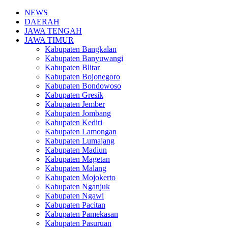
NEWS
DAERAH
JAWA TENGAH
JAWA TIMUR
Kabupaten Bangkalan
Kabupaten Banyuwangi
Kabupaten Blitar
Kabupaten Bojonegoro
Kabupaten Bondowoso
Kabupaten Gresik
Kabupaten Jember
Kabupaten Jombang
Kabupaten Kediri
Kabupaten Lamongan
Kabupaten Lumajang
Kabupaten Madiun
Kabupaten Magetan
Kabupaten Malang
Kabupaten Mojokerto
Kabupaten Nganjuk
Kabupaten Ngawi
Kabupaten Pacitan
Kabupaten Pamekasan
Kabupaten Pasuruan