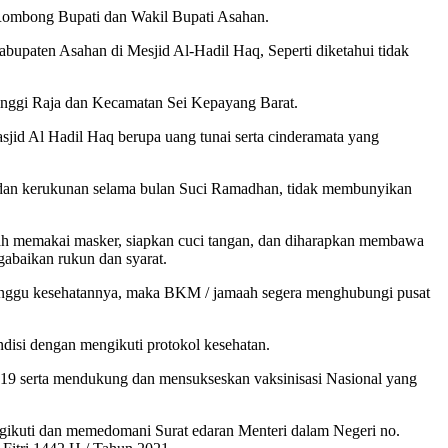
ombong Bupati dan Wakil Bupati Asahan.
aten Asahan di Mesjid Al-Hadil Haq, Seperti diketahui tidak
nggi Raja dan Kecamatan Sei Kepayang Barat.
d Al Hadil Haq berupa uang tunai serta cinderamata yang
dan kerukunan selama bulan Suci Ramadhan, tidak membunyikan
maah memakai masker, siapkan cuci tangan, dan diharapkan membawa
gabaikan rukun dan syarat.
ganggu kesehatannya, maka BKM / jamaah segera menghubungi pusat
ndisi dengan mengikuti protokol kesehatan.
-19 serta mendukung dan mensukseskan vaksinisasi Nasional yang
ngikuti dan memedomani Surat edaran Menteri dalam Negeri no.