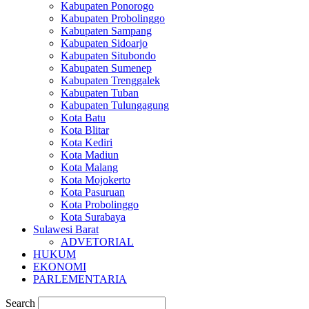
Kabupaten Ponorogo
Kabupaten Probolinggo
Kabupaten Sampang
Kabupaten Sidoarjo
Kabupaten Situbondo
Kabupaten Sumenep
Kabupaten Trenggalek
Kabupaten Tuban
Kabupaten Tulungagung
Kota Batu
Kota Blitar
Kota Kediri
Kota Madiun
Kota Malang
Kota Mojokerto
Kota Pasuruan
Kota Probolinggo
Kota Surabaya
Sulawesi Barat
ADVETORIAL
HUKUM
EKONOMI
PARLEMENTARIA
Search