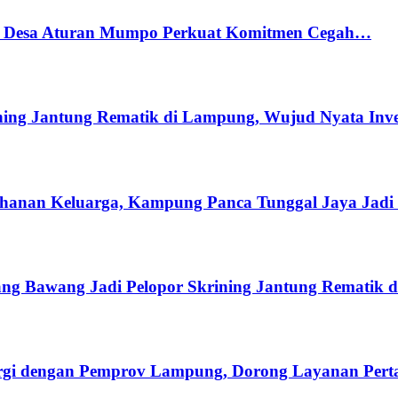
r, Desa Aturan Mumpo Perkuat Komitmen Cegah…
ing Jantung Rematik di Lampung, Wujud Nyata Inve
hanan Keluarga, Kampung Panca Tunggal Jaya Jadi 
ng Bawang Jadi Pelopor Skrining Jantung Rematik 
gi dengan Pemprov Lampung, Dorong Layanan Pertan