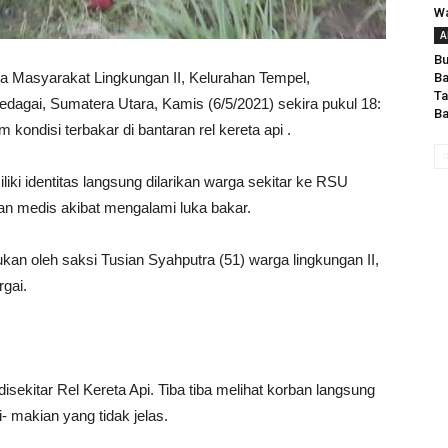
W
A
Bu
syarakat Lingkungan II, Kelurahan Tempel,
Ba
Ta
agai, Sumatera Utara, Kamis (6/5/2021) sekira pukul 18:
Ba
kondisi terbakar di bantaran rel kereta api .
liki identitas langsung dilarikan warga sekitar ke RSU
n medis akibat mengalami luka bakar.
ukan oleh saksi Tusian Syahputra (51) warga lingkungan II,
gai.
sekitar Rel Kereta Api.
Tiba tiba melihat korban langsung
 makian yang tidak jelas.