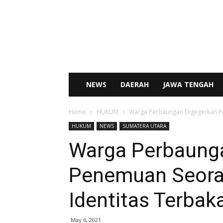
SENTRAL
NEWS
NEWS
DAERAH
JAWA TENGAH
Home
HUKUM
Warga Perbaungan Digegerkan Pe
HUKUM
NEWS
SUMATERA UTARA
Warga Perbaung
Penemuan Seora
Identitas Terbak
May 6, 2021