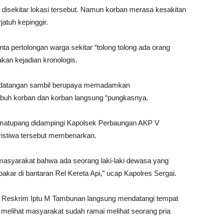
disekitar lokasi tersebut.
Namun korban merasa kesakitan
jatuh kepinggir.
nta pertolongan warga sekitar “tolong tolong ada orang
kan kejadian kronologis.
erdatangan sambil berupaya memadamkan
tubuh korban dan korban langsung “pungkasnya.
imatupang didampingi Kapolsek Perbaungan AKP V
eristiwa tersebut membenarkan.
ri masyarakat bahwa ada seorang laki-laki dewasa yang
bakar di bantaran Rel Kereta Api,” ucap Kapolres Sergai.
nit Reskrim Iptu M Tambunan langsung mendatangi tempat
r melihat masyarakat sudah ramai melihat seorang pria