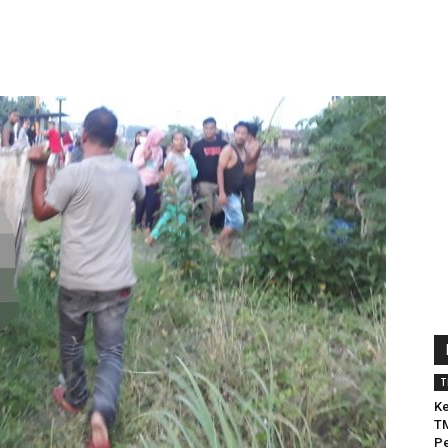
Ke
T
Pe