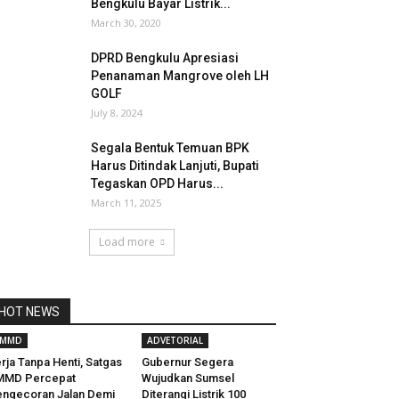
Bengkulu Bayar Listrik...
March 30, 2020
DPRD Bengkulu Apresiasi
Penanaman Mangrove oleh LH
GOLF
July 8, 2024
Segala Bentuk Temuan BPK
Harus Ditindak Lanjuti, Bupati
Tegaskan OPD Harus...
March 11, 2025
Load more
HOT NEWS
TMMD
ADVETORIAL
rja Tanpa Henti, Satgas
Gubernur Segera
MMD Percepat
Wujudkan Sumsel
ngecoran Jalan Demi
Diterangi Listrik 100