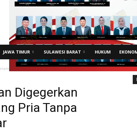
JAWA TIMUR
SULAWESI BARAT
HUKUM
EKONOM
nemuan Seorang Pria Tanpa Identitas Terbakar
an Digegerkan
ng Pria Tanpa
ar