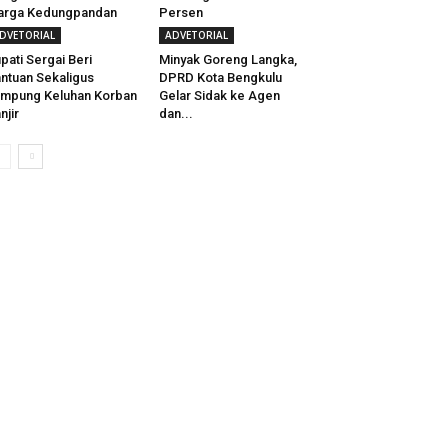
arga Kedungpandan
Persen
DVETORIAL
ADVETORIAL
pati Sergai Beri
Minyak Goreng Langka,
ntuan Sekaligus
DPRD Kota Bengkulu
mpung Keluhan Korban
Gelar Sidak ke Agen
njir
dan...