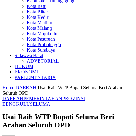
Kabupaten Tulungagung
Kota Batu
Kota Blitar
Kota Kediri
Kota Madiun
Kota Malang
Kota Mojokerto
Kota Pasuruan
Kota Probolinggo
Kota Surabaya
Sulawesi Barat
ADVETORIAL
HUKUM
EKONOMI
PARLEMENTARIA
Home
DAERAH
Usai Raih WTP Bupati Seluma Beri Arahan
Seluruh OPD
DAERAH
PEMERINTAHAN
PROVINSI
BENGKULU
SELUMA
Usai Raih WTP Bupati Seluma Beri
Arahan Seluruh OPD