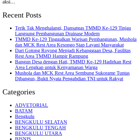
aksi…
Recent Posts
Terik Tak Menghalangi, Dansatgas TMMD Ke-129 Tinjau
Langsung Pembangunan Drainase Modern
TMMD Ke-129 Tinggalkan Warisan Pembangunan, Mushola
dan MCK Rest Area Kesongo Siap Layani Masyarakat
Dari Gotong Royong Menjadi Kebanggaan Desa, Fasilitas
Rest Area TMMD Hampir Rampung
Bangun Desa dengan Hati, TMMD Ke-129 Hadirkan Rest
Area Lengkap untuk Kenyamanan Warga
Mushola dan MCK Rest Area Sembung Sukorame Tuntas
Dibangun, Bukti Nyata Pengabdian TNI untuk Rakyat
Categories
ADVETORIAL
BATAM
Bengkulu
BENGKULU SELATAN
BENGKULU TENGAH
BENGKULU UTARA
BISNIS