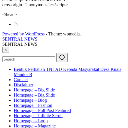
crossorigin=”anonymous”></script>
</head>
Powered by WordPress
-
Theme: wpmedia.
SENTRAL NEWS
SENTRAL NEWS
×
Bentuk Perhatian TNI-AD Kepada Masyarakat Desa Kuala
Mandor B
Contact
Disclaimer
Homepage – Big Slide
Homepage – Big Slide
Homepage – Blog
Homepage – Fashion
Homepage – Full Post Featured
Homepage – Infinite Scroll
Homepage – Loop
Homepage – Magazine