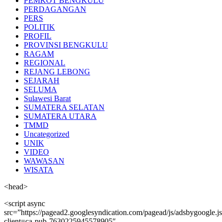
PEMKOT BENGKULU
PERDAGANGAN
PERS
POLITIK
PROFIL
PROVINSI BENGKULU
RAGAM
REGIONAL
REJANG LEBONG
SEJARAH
SELUMA
Sulawesi Barat
SUMATERA SELATAN
SUMATERA UTARA
TMMD
Uncategorized
UNIK
VIDEO
WAWASAN
WISATA
<head>
<script async
src=”https://pagead2.googlesyndication.com/pagead/js/adsbygoogle.j
client=ca-pub-7630225945578905″