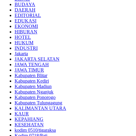
BUDAYA
DAERAH
EDITORIAL
EDUKASI
EKONOMI
HIBURAN
HOTEL
HUKUM
INDUSTRI
Jakarta
JAKARTA SELATAN
JAWA TENGAH
JAWA TIMUR
Kabupaten Blitar
Kabupaten Kediri
Kabupaten Madiun
Kabupaten Nganjuk
Kabupaten Ponorogo
Kabupaten Tulungagung
KALIMANTAN UTARA
KAUR
KEPAHIANG
KESEHATAN
kodim 0510/tigaraksa
Kodim 0718/Pati