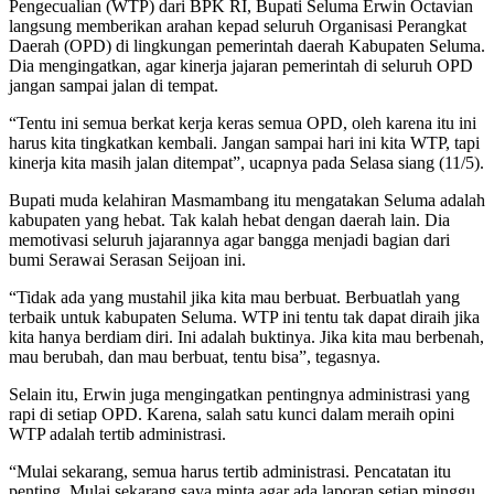
Pengecualian (WTP) dari BPK RI, Bupati Seluma Erwin Octavian
langsung memberikan arahan kepad seluruh Organisasi Perangkat
Daerah (OPD) di lingkungan pemerintah daerah Kabupaten Seluma.
Dia mengingatkan, agar kinerja jajaran pemerintah di seluruh OPD
jangan sampai jalan di tempat.
“Tentu ini semua berkat kerja keras semua OPD, oleh karena itu ini
harus kita tingkatkan kembali. Jangan sampai hari ini kita WTP, tapi
kinerja kita masih jalan ditempat”, ucapnya pada Selasa siang (11/5).
Bupati muda kelahiran Masmambang itu mengatakan Seluma adalah
kabupaten yang hebat. Tak kalah hebat dengan daerah lain. Dia
memotivasi seluruh jajarannya agar bangga menjadi bagian dari
bumi Serawai Serasan Seijoan ini.
“Tidak ada yang mustahil jika kita mau berbuat. Berbuatlah yang
terbaik untuk kabupaten Seluma. WTP ini tentu tak dapat diraih jika
kita hanya berdiam diri. Ini adalah buktinya. Jika kita mau berbenah,
mau berubah, dan mau berbuat, tentu bisa”, tegasnya.
Selain itu, Erwin juga mengingatkan pentingnya administrasi yang
rapi di setiap OPD. Karena, salah satu kunci dalam meraih opini
WTP adalah tertib administrasi.
“Mulai sekarang, semua harus tertib administrasi. Pencatatan itu
penting. Mulai sekarang saya minta agar ada laporan setiap minggu.