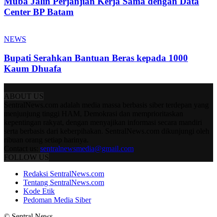
Muba Jalin Perjanjian Kerja Sama dengan Data
Center BP Batam
NEWS
Bupati Serahkan Bantuan Beras kepada 1000
Kaum Dhuafa
ABOUT US
SentralNews.com adalah media massa berbasis siber terdepan yang
menjunjung tinggi HAM, Demokrasi dan memprioritaskan
kepentingan rakyat, dengan menyajikan informasi secara mandiri
serta berbasis dari keberpihakan. SentralNews.com dikunjungi oleh
ribuan orang setiap harinya.
Contact us:
sentralnewsmedia@gmail.com
FOLLOW US
Redaksi SentralNews.com
Tentang SentralNews.com
Kode Etik
Pedoman Media Siber
© Sentral News