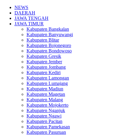
NEWS
DAERAH
JAWA TENGAH
JAWA TIMUR
Kabupaten Bangkalan
Kabupaten Banyuwangi
Kabupaten Blitar
Kabupaten Bojonegoro
Kabupaten Bondowoso
Kabupaten Gresik
Kabupaten Jember
Kabupaten Jombang
Kabupaten Kediri
Kabupaten Lamongan
Kabupaten Lumajang
Kabupaten Madiun
Kabupaten Magetan
Kabupaten Malang
Kabupaten Mojokerto
Kabupaten Nganjuk
Kabupaten Ngawi
Kabupaten Pacitan
Kabupaten Pamekasan
Kabupaten Pasuruan