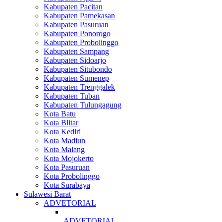
Kabupaten Pacitan
Kabupaten Pamekasan
Kabupaten Pasuruan
Kabupaten Ponorogo
Kabupaten Probolinggo
Kabupaten Sampang
Kabupaten Sidoarjo
Kabupaten Situbondo
Kabupaten Sumenep
Kabupaten Trenggalek
Kabupaten Tuban
Kabupaten Tulungagung
Kota Batu
Kota Blitar
Kota Kediri
Kota Madiun
Kota Malang
Kota Mojokerto
Kota Pasuruan
Kota Probolinggo
Kota Surabaya
Sulawesi Barat
ADVETORIAL
ADVETORIAL