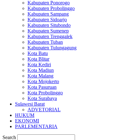
Kabupaten Ponorogo
Kabupaten Probolinggo
Kabupaten Sampang
Kabupaten Sidoarjo
Kabupaten Situbondo
Kabupaten Sumenep
Kabupaten Trenggalek
Kabupaten Tuban
Kabupaten Tulungagung
Kota Batu
Kota Blitar
Kota Kediri
Kota Madiun
Kota Malang
Kota Mojokerto
Kota Pasuruan
Kota Probolinggo
Kota Surabaya
Sulawesi Barat
ADVETORIAL
HUKUM
EKONOMI
PARLEMENTARIA
Search