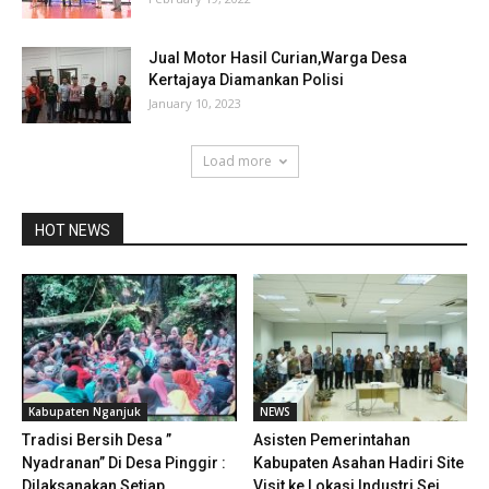
Jual Motor Hasil Curian,Warga Desa
Kertajaya Diamankan Polisi
January 10, 2023
Load more
HOT NEWS
Kabupaten Nganjuk
NEWS
Tradisi Bersih Desa ”
Asisten Pemerintahan
Nyadranan” Di Desa Pinggir :
Kabupaten Asahan Hadiri Site
Dilaksanakan Setiap...
Visit ke Lokasi Industri Sei...