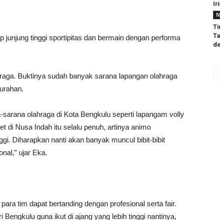
Ir
N
Ti
Ta
 junjung tinggi sportipitas dan bermain dengan performa
d
raga. Buktinya sudah banyak sarana lapangan olahraga
lurahan.
arana olahraga di Kota Bengkulu seperti lapangam volly
 di Nusa Indah itu selalu penuh, artinya animo
gi. Diharapkan nanti akan banyak muncul bibit-bibit
al,” ujar Eka.
ara tim dapat bertanding dengan profesional serta fair.
i Bengkulu guna ikut di ajang yang lebih tinggi nantinya,