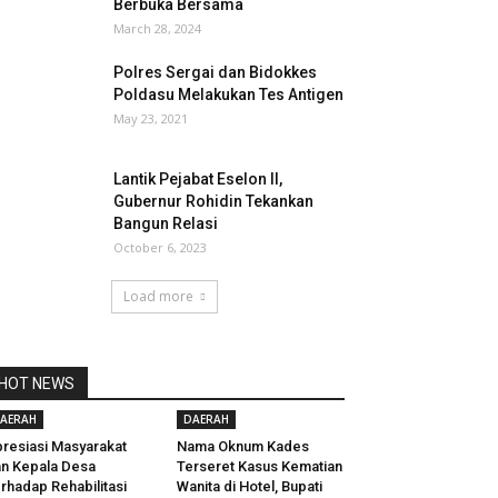
Berbuka Bersama
March 28, 2024
Polres Sergai dan Bidokkes
Poldasu Melakukan Tes Antigen
May 23, 2021
Lantik Pejabat Eselon II,
Gubernur Rohidin Tekankan
Bangun Relasi
October 6, 2023
Load more
HOT NEWS
AERAH
DAERAH
resiasi Masyarakat
Nama Oknum Kades
n Kepala Desa
Terseret Kasus Kematian
rhadap Rehabilitasi
Wanita di Hotel, Bupati