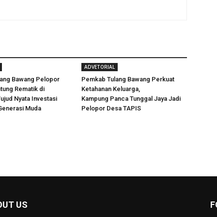
ADVETORIAL
ang Bawang Pelopor
Pemkab Tulang Bawang Perkuat
ntung Rematik di
Ketahanan Keluarga,
jud Nyata Investasi
Kampung Panca Tunggal Jaya Jadi
Generasi Muda
Pelopor Desa TAPIS
OUT US
F