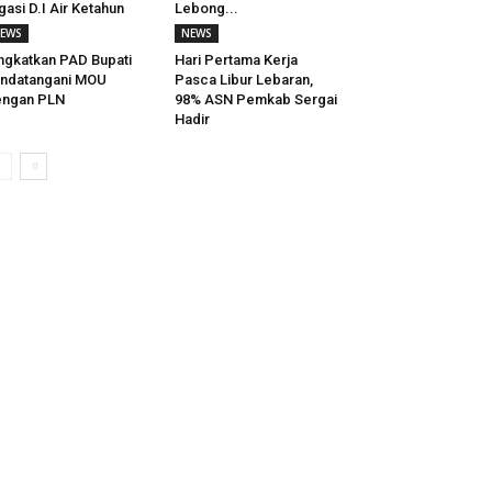
igasi D.I Air Ketahun
Lebong...
EWS
NEWS
ngkatkan PAD Bupati
Hari Pertama Kerja
ndatangani MOU
Pasca Libur Lebaran,
engan PLN
98% ASN Pemkab Sergai
Hadir