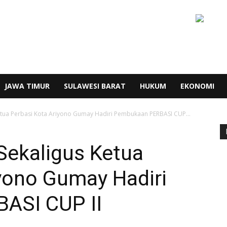
JAWA TIMUR
SULAWESI BARAT
HUKUM
EKONOMI
tua Perbasi Kota Ariyono Gumay Hadiri Pembukaan PERBASI CUP...
ekaligus Ketua
yono Gumay Hadiri
ASI CUP II