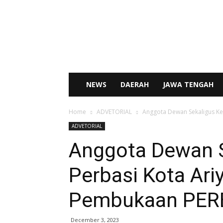
SENTRAL
NEWS
NEWS
DAERAH
JAWA TENGAH
Home
ADVETORIAL
Anggota Dewan Sekaligus Ke
ADVETORIAL
Anggota Dewan S
Perbasi Kota Ari
Pembukaan PERB
December 3, 2023