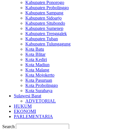
Kabupaten Ponorogo
Kabupaten Probolinggo
Kabupaten Sampang
Kabupaten Sidoarjo
Kabupaten Situbondo
Kabupaten Sumenep
Kabupaten Trenggalek
Kabupaten Tuban
Kabupaten Tulungagung
Kota Batu
Kota Blitar
Kota Kediri
Kota Madiun
Kota Malang
Kota Mojokerto
Kota Pasuruan
Kota Probolinggo
Kota Surabaya
Sulawesi Barat
ADVETORIAL
HUKUM
EKONOMI
PARLEMENTARIA
Search