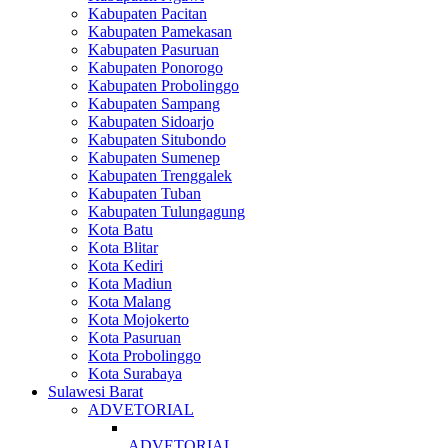
Kabupaten Pacitan
Kabupaten Pamekasan
Kabupaten Pasuruan
Kabupaten Ponorogo
Kabupaten Probolinggo
Kabupaten Sampang
Kabupaten Sidoarjo
Kabupaten Situbondo
Kabupaten Sumenep
Kabupaten Trenggalek
Kabupaten Tuban
Kabupaten Tulungagung
Kota Batu
Kota Blitar
Kota Kediri
Kota Madiun
Kota Malang
Kota Mojokerto
Kota Pasuruan
Kota Probolinggo
Kota Surabaya
Sulawesi Barat
ADVETORIAL
ADVETORIAL