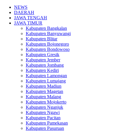
NEWS
DAERAH
JAWA TENGAH
JAWA TIMUR
Kabupaten Bangkalan
Kabupaten Banyuwangi
Kabupaten Blitar
Kabupaten Bojonegoro
Kabupaten Bondowoso
Kabupaten Gresik
Kabupaten Jember
Kabupaten Jombang
Kabupaten Kediri
Kabupaten Lamongan
Kabupaten Lumajang
Kabupaten Madiun
Kabupaten Magetan
Kabupaten Malang
Kabupaten Mojokerto
Kabupaten Nganjuk
Kabupaten Ngawi
Kabupaten Pacitan
Kabupaten Pamekasan
Kabupaten Pasuruan