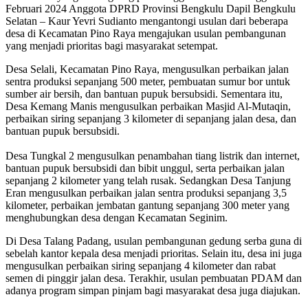
Februari 2024 Anggota DPRD Provinsi Bengkulu Dapil Bengkulu
Selatan – Kaur Yevri Sudianto mengantongi usulan dari beberapa
desa di Kecamatan Pino Raya mengajukan usulan pembangunan
yang menjadi prioritas bagi masyarakat setempat.
Desa Selali, Kecamatan Pino Raya, mengusulkan perbaikan jalan
sentra produksi sepanjang 500 meter, pembuatan sumur bor untuk
sumber air bersih, dan bantuan pupuk bersubsidi. Sementara itu,
Desa Kemang Manis mengusulkan perbaikan Masjid Al-Mutaqin,
perbaikan siring sepanjang 3 kilometer di sepanjang jalan desa, dan
bantuan pupuk bersubsidi.
Desa Tungkal 2 mengusulkan penambahan tiang listrik dan internet,
bantuan pupuk bersubsidi dan bibit unggul, serta perbaikan jalan
sepanjang 2 kilometer yang telah rusak. Sedangkan Desa Tanjung
Eran mengusulkan perbaikan jalan sentra produksi sepanjang 3,5
kilometer, perbaikan jembatan gantung sepanjang 300 meter yang
menghubungkan desa dengan Kecamatan Seginim.
Di Desa Talang Padang, usulan pembangunan gedung serba guna di
sebelah kantor kepala desa menjadi prioritas. Selain itu, desa ini juga
mengusulkan perbaikan siring sepanjang 4 kilometer dan rabat
semen di pinggir jalan desa. Terakhir, usulan pembuatan PDAM dan
adanya program simpan pinjam bagi masyarakat desa juga diajukan.