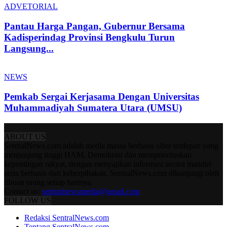
ADVETORIAL
Pantau Harga Pangan, Gubernur Bersama
Kadisperindag Provinsi Bengkulu Turun
Langsung...
NEWS
Pemkab Sergai Kerjasama Dengan Universitas
Muhammadiyah Sumatera Utara (UMSU)
ABOUT US
SentralNews.com adalah media massa berbasis siber terdepan yang
menjunjung tinggi HAM, Demokrasi dan memprioritaskan
kepentingan rakyat, dengan menyajikan informasi secara mandiri
serta berbasis dari keberpihakan. SentralNews.com dikunjungi oleh
ribuan orang setiap harinya.
Contact us:
sentralnewsmedia@gmail.com
FOLLOW US
Redaksi SentralNews.com
Tentang SentralNews.com