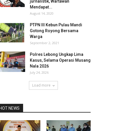
jurnalistik, Wartawan
Mendapat...
August 14, 2020
PTPN III Kebun Pulau Mandi
Gotong Royong Bersama
Warga
September 2, 2021
Polres Lebong Ungkap Lima
Kasus, Selama Operasi Musang
Nala 2026
July 24, 2026
Load more
HOT NEWS