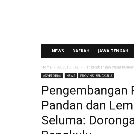
SENTRAL
NEWS
NEWS
DAERAH
JAWA TENGAH
Home
ADVETORIAL
Pengembangan Pusat Kuliner 
ADVETORIAL
NEWS
PROVINSI BENGKULU
Pengembangan Pu
Pandan dan Lemp
Seluma: Doronga