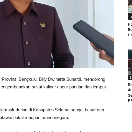
D
PD
Be
Pe
B
rovinsi Bengkulu, Billy Dwinarta Sunardi, mendorong
B
engembangkan pusat kuliner cucur pandan dan lempuk
di
Se
P
an lempuk durian di Kabupaten Seluma sangat besar dan
wisatawan lokal maupun mancanegara.