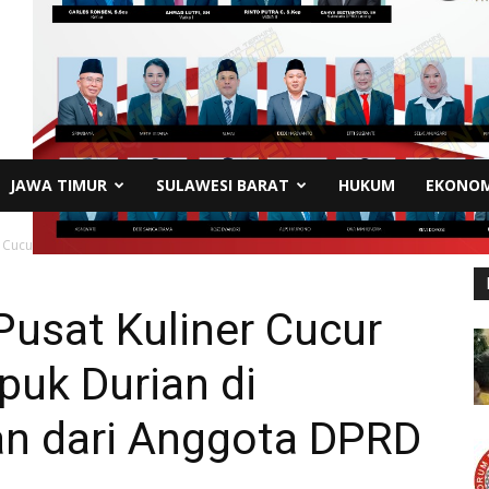
JAWA TIMUR
SULAWESI BARAT
HUKUM
EKONOM
Cucur Pandan dan Lempuk Durian di Seluma: Dorongan dari...
sat Kuliner Cucur
uk Durian di
n dari Anggota DPRD