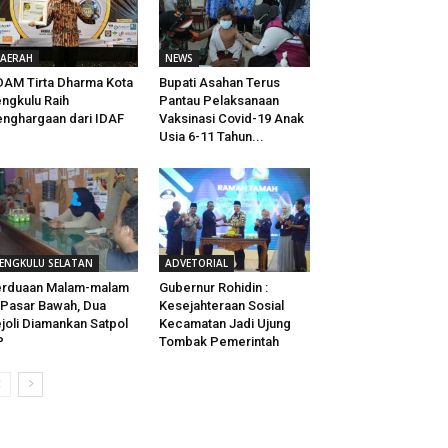
AERAH
NEWS
AM Tirta Dharma Kota
Bupati Asahan Terus
ngkulu Raih
Pantau Pelaksanaan
nghargaan dari IDAF
Vaksinasi Covid-19 Anak
Usia 6-11 Tahun...
ENGKULU SELATAN
ADVETORIAL
erduaan Malam-malam
Gubernur Rohidin :
 Pasar Bawah, Dua
Kesejahteraan Sosial
joli Diamankan Satpol
Kecamatan Jadi Ujung
P
Tombak Pemerintah