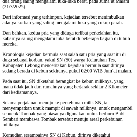
dua orang saling mengalami luka-luka berat, pada Juma’at Malam
(21/3/2025).
Dari informasi yang terhimpun, kejadian tersebut menimbulkan
adanya korban yang saling mengalami luka yang cukup parah.
Dan bahkan, kedua pria yang diduga terlibat perkelahian itu,
kabarnya saling mengalami luka berat di beberapa bagian di tubuh
mereka.
Kronologis kejadian bermula saat salah satu pria yang saat itu di
duga sebagai korban, yakni SN (50) warga Kelurahan Tes,
Kabupaten Lebong menceritakan kejadian bermula saat dirinya
sedang berada di kebun sekiranya pukul 02:00 WIB Jum’at malam.
Pada saat itu, SN diketahui berangkat ke kebun miliknya, yang
mana tidak jauh dari rumahnya yang berjarak sekitar 2 Kilometer
dari kediamannya.
Selama perjalanan menuju ke perkebunan milik SN, ia
menyempatkan untuk mampir di sawah miliknya, untuk mengambil
sepucuk Tombak yang biasanya digunakan untuk berburu Babi.
Sembari membawa Tombak tersebut menuju areal perkebunan
miliknya.
Kemudian sesampainya SN di Kebun, dirinya diketahui