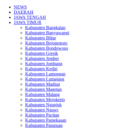
NEWS
DAERAH
JAWA TENGAH
JAWA TIMUR
Kabupaten Bangkalan
Kabupaten Banyuwangi
Kabupaten Blitar
Kabupaten Bojonegoro
Kabupaten Bondowoso
Kabupaten Gresik
Kabupaten Jember
Kabupaten Jombang
Kabupaten Kediri
Kabupaten Lamongan
Kabupaten Lumajang
Kabupaten Madiun
Kabupaten Magetan
Kabupaten Malang
Kabupaten Mojokerto
Kabupaten Nganjuk
Kabupaten Ngawi
Kabupaten Pacitan
Kabupaten Pamekasan
Kabupaten Pasuruan