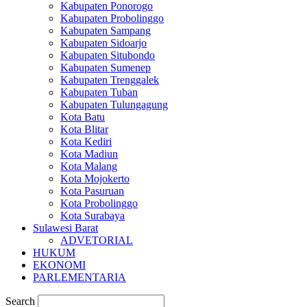
Kabupaten Ponorogo
Kabupaten Probolinggo
Kabupaten Sampang
Kabupaten Sidoarjo
Kabupaten Situbondo
Kabupaten Sumenep
Kabupaten Trenggalek
Kabupaten Tuban
Kabupaten Tulungagung
Kota Batu
Kota Blitar
Kota Kediri
Kota Madiun
Kota Malang
Kota Mojokerto
Kota Pasuruan
Kota Probolinggo
Kota Surabaya
Sulawesi Barat
ADVETORIAL
HUKUM
EKONOMI
PARLEMENTARIA
Search