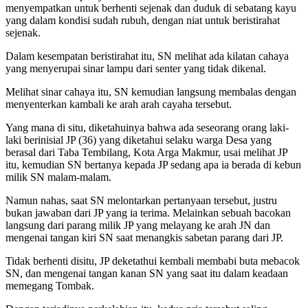
menyempatkan untuk berhenti sejenak dan duduk di sebatang kayu
yang dalam kondisi sudah rubuh, dengan niat untuk beristirahat
sejenak.
Dalam kesempatan beristirahat itu, SN melihat ada kilatan cahaya
yang menyerupai sinar lampu dari senter yang tidak dikenal.
Melihat sinar cahaya itu, SN kemudian langsung membalas dengan
menyenterkan kambali ke arah arah cayaha tersebut.
Yang mana di situ, diketahuinya bahwa ada seseorang orang laki-
laki berinisial JP (36) yang diketahui selaku warga Desa yang
berasal dari Taba Tembilang, Kota Arga Makmur, usai melihat JP
itu, kemudian SN bertanya kepada JP sedang apa ia berada di kebun
milik SN malam-malam.
Namun nahas, saat SN melontarkan pertanyaan tersebut, justru
bukan jawaban dari JP yang ia terima. Melainkan sebuah bacokan
langsung dari parang milik JP yang melayang ke arah JN dan
mengenai tangan kiri SN saat menangkis sabetan parang dari JP.
Tidak berhenti disitu, JP deketathui kembali membabi buta mebacok
SN, dan mengenai tangan kanan SN yang saat itu dalam keadaan
memegang Tombak.