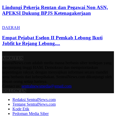
Lindungi Pekerja Rentan dan Pegawai Non ASN,
APEKSI Dukung BPJS Ketenagakerjaan
DAERAH
Empat Pejabat Eselon II Pemkab Lebong Ikuti
Jobfit ke Rejang Lebong,...
ABOUT US
SentralNews.com adalah media massa berbasis siber terdepan yang
menjunjung tinggi HAM, Demokrasi dan memprioritaskan
kepentingan rakyat, dengan menyajikan informasi secara mandiri
serta berbasis dari keberpihakan. SentralNews.com dikunjungi oleh
ribuan orang setiap harinya.
Contact us:
sentralnewsmedia@gmail.com
FOLLOW US
Redaksi SentralNews.com
Tentang SentralNews.com
Kode Etik
Pedoman Media Siber