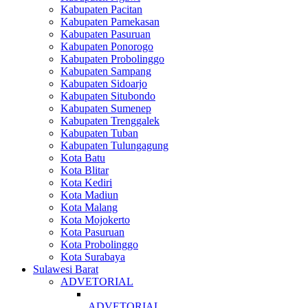
Kabupaten Pacitan
Kabupaten Pamekasan
Kabupaten Pasuruan
Kabupaten Ponorogo
Kabupaten Probolinggo
Kabupaten Sampang
Kabupaten Sidoarjo
Kabupaten Situbondo
Kabupaten Sumenep
Kabupaten Trenggalek
Kabupaten Tuban
Kabupaten Tulungagung
Kota Batu
Kota Blitar
Kota Kediri
Kota Madiun
Kota Malang
Kota Mojokerto
Kota Pasuruan
Kota Probolinggo
Kota Surabaya
Sulawesi Barat
ADVETORIAL
ADVETORIAL