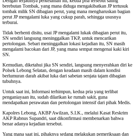
Dengan terjadinya perkelahian itu, kedua pria tersebut saling
berebutan Tombak, yang mana diduga mengakibatkan JP tertusuk
tombak milik SN dibagian perut, yang mana mengharuskan bagian
perut JP mengalami luka yang cukup parah, sehingga ususnya
terburai.
Tidak berhenti disitu, usai JP mengalami lukak dibagian perut itu,
SN sendiri langsung meninggalkan TKP, untuk mencarikan
pertolongan. Sebari meninggalkan lokasi kejadian itu, SN masih
mengalami bacokan dari JP, yang mana sempat mengenai kaki kiri
SN.
Kemudian, diketahui jika SN sendiri, langsung menyerahkan diri ke
Polsek Lebong Selatan, dengan keadaan masih dalam kondisi
berlumuran darah akibat luka dari sabetan senjata tajam dibagian
tubuhnya.
Untuk saat ini, Informasi terhimpun, kedua pria yang terlibat
penganiayaan itu, sudah dilarikan ke rumah sakit, guna
mendapatkan perawatan dan pertolongan intensif dari pihak Medis.
Kapolres Lebong, AKBP Awilzan, S.I.K., melalui Kasat Reskrim
AKP Rabnus Supandri, saat dikonfirmasi membenarkan bahwa
benar adanya kejadian tersebut.
Yang mana saat ini, pihaknya sedang melakukan pemeriksaan dan