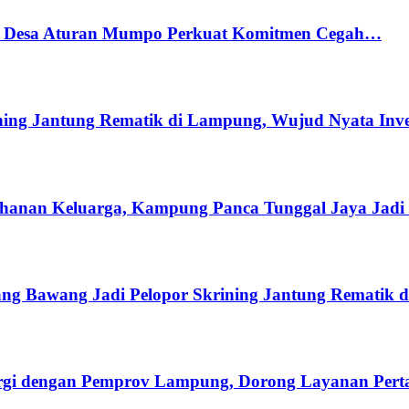
r, Desa Aturan Mumpo Perkuat Komitmen Cegah…
ing Jantung Rematik di Lampung, Wujud Nyata Inve
hanan Keluarga, Kampung Panca Tunggal Jaya Jadi 
ng Bawang Jadi Pelopor Skrining Jantung Rematik 
gi dengan Pemprov Lampung, Dorong Layanan Pertan