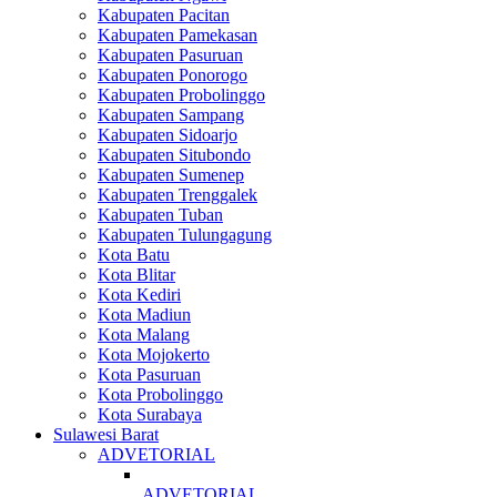
Kabupaten Pacitan
Kabupaten Pamekasan
Kabupaten Pasuruan
Kabupaten Ponorogo
Kabupaten Probolinggo
Kabupaten Sampang
Kabupaten Sidoarjo
Kabupaten Situbondo
Kabupaten Sumenep
Kabupaten Trenggalek
Kabupaten Tuban
Kabupaten Tulungagung
Kota Batu
Kota Blitar
Kota Kediri
Kota Madiun
Kota Malang
Kota Mojokerto
Kota Pasuruan
Kota Probolinggo
Kota Surabaya
Sulawesi Barat
ADVETORIAL
ADVETORIAL