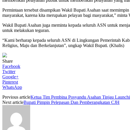
memberikan pelayanan publik untuk memberikan pelayanan yang mak
Permintaan tersebut disampikan Wakil Bupati Asahan saat memimpin
masyarakat, karena kita merupakan pelayan bagi masyarakat,” minta 
Wakil Bupati Asahan juga meminta kepada seluruh ASN untuk menjal
untuk melakukan teguran.
“Kami berharap kepada seluruh ASN di Lingkungan Pemerintah Kabu
Religius, Maju dan Berkelanjutan”, ungkap Wakil Bupati. (Khalis)
Share
Facebook
Twitter
Google+
Pinterest
WhatsApp
Previous article
Ketua Tim Pembina Posyandu Asahan Tinjau Launchi
Next article
Bupati Pimpin Pelepasan Dan Pemberangkatan CJH