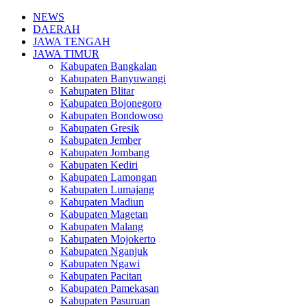
NEWS
DAERAH
JAWA TENGAH
JAWA TIMUR
Kabupaten Bangkalan
Kabupaten Banyuwangi
Kabupaten Blitar
Kabupaten Bojonegoro
Kabupaten Bondowoso
Kabupaten Gresik
Kabupaten Jember
Kabupaten Jombang
Kabupaten Kediri
Kabupaten Lamongan
Kabupaten Lumajang
Kabupaten Madiun
Kabupaten Magetan
Kabupaten Malang
Kabupaten Mojokerto
Kabupaten Nganjuk
Kabupaten Ngawi
Kabupaten Pacitan
Kabupaten Pamekasan
Kabupaten Pasuruan