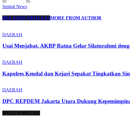
Sentral News
RELATED ARTICLES
MORE FROM AUTHOR
DAERAH
Usai Menjabat, AKBP Ratna Gelar Silaturahmi den
DAERAH
Kapolres Kendal dan Kejari Sepakat Tingkatkan S
DAERAH
DPC REPDEM Jakarta Utara Dukung Kepemimpina
MOST POPULAR