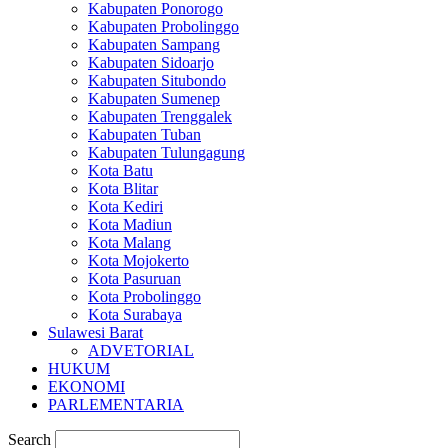
Kabupaten Ponorogo
Kabupaten Probolinggo
Kabupaten Sampang
Kabupaten Sidoarjo
Kabupaten Situbondo
Kabupaten Sumenep
Kabupaten Trenggalek
Kabupaten Tuban
Kabupaten Tulungagung
Kota Batu
Kota Blitar
Kota Kediri
Kota Madiun
Kota Malang
Kota Mojokerto
Kota Pasuruan
Kota Probolinggo
Kota Surabaya
Sulawesi Barat
ADVETORIAL
HUKUM
EKONOMI
PARLEMENTARIA
Search