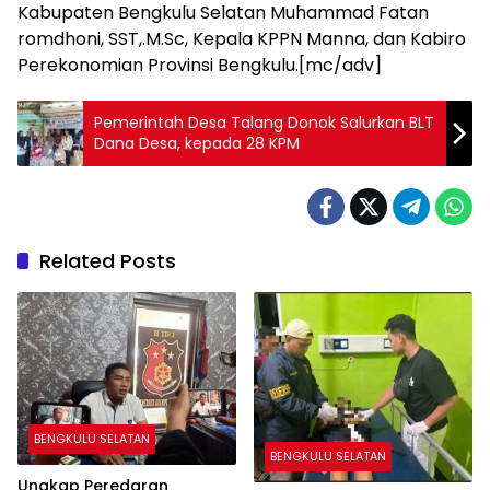
Kabupaten Bengkulu Selatan Muhammad Fatan
romdhoni, SST,.M.Sc, Kepala KPPN Manna, dan Kabiro
Perekonomian Provinsi Bengkulu.[mc/adv]
Pemerintah Desa Talang Donok Salurkan BLT
Dana Desa, kepada 28 KPM
Related Posts
BENGKULU SELATAN
BENGKULU SELATAN
Ungkap Peredaran