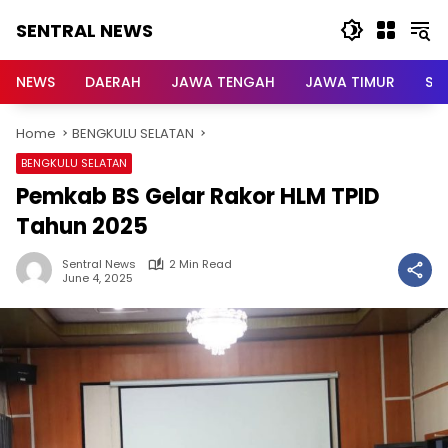
Skip
SENTRAL NEWS
to
content
SENTRAL
NEWS
NEWS
DAERAH
JAWA TENGAH
JAWA TIMUR
Su
Home
BENGKULU SELATAN
BENGKULU SELATAN
Pemkab BS Gelar Rakor HLM TPID
Tahun 2025
Sentral News
2 Min Read
June 4, 2025