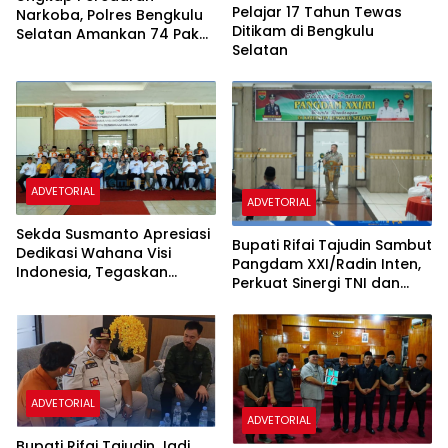
Pelajar 17 Tahun Tewas
Narkoba, Polres Bengkulu
Ditikam di Bengkulu
Selatan Amankan 74 Paket
Selatan
Sabu
ADVETORIAL
ADVETORIAL
Sekda Susmanto Apresiasi
Bupati Rifai Tajudin Sambut
Dedikasi Wahana Visi
Pangdam XXI/Radin Inten,
Indonesia, Tegaskan
Perkuat Sinergi TNI dan
Komitmen Lanjutkan
Pemkab Bangun Bengkulu
Program Pemberdayaan
Selatan
Masyarakat
ADVETORIAL
ADVETORIAL
Bupati Rifai Tajudin Jadi