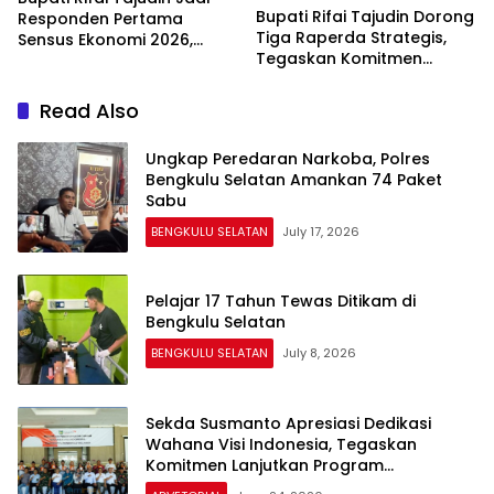
Bupati Rifai Tajudin Dorong
Responden Pertama
Tiga Raperda Strategis,
Sensus Ekonomi 2026,
Tegaskan Komitmen
Tegaskan Komitmen
Bangun Bengkulu Selatan
Pemkab Wujudkan
yang Maju
Pembangunan Berbasis
Read Also
Data
Ungkap Peredaran Narkoba, Polres
Bengkulu Selatan Amankan 74 Paket
Sabu
BENGKULU SELATAN
July 17, 2026
Pelajar 17 Tahun Tewas Ditikam di
Bengkulu Selatan
BENGKULU SELATAN
July 8, 2026
Sekda Susmanto Apresiasi Dedikasi
Wahana Visi Indonesia, Tegaskan
Komitmen Lanjutkan Program
Pemberdayaan Masyarakat