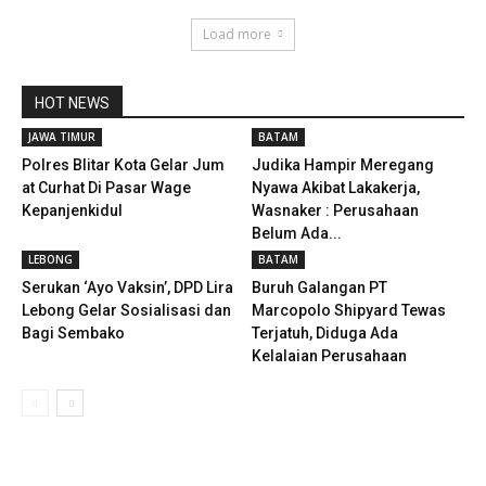
Load more
HOT NEWS
JAWA TIMUR
BATAM
Polres Blitar Kota Gelar Jum
Judika Hampir Meregang
at Curhat Di Pasar Wage
Nyawa Akibat Lakakerja,
Kepanjenkidul
Wasnaker : Perusahaan
Belum Ada...
LEBONG
BATAM
Serukan ‘Ayo Vaksin’, DPD Lira
Buruh Galangan PT
Lebong Gelar Sosialisasi dan
Marcopolo Shipyard Tewas
Bagi Sembako
Terjatuh, Diduga Ada
Kelalaian Perusahaan