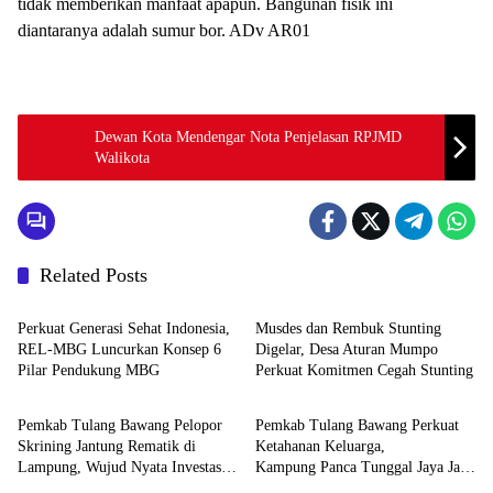
tidak memberikan manfaat apapun. Bangunan fisik ini
diantaranya adalah sumur bor. ADv AR01
Dewan Kota Mendengar Nota Penjelasan RPJMD
Walikota
Related Posts
ADVETORIAL
ADVETORIAL
Perkuat Generasi Sehat Indonesia,
Musdes dan Rembuk Stunting
REL-MBG Luncurkan Konsep 6
Digelar, Desa Aturan Mumpo
Pilar Pendukung MBG
Perkuat Komitmen Cegah Stunting
ADVETORIAL
ADVETORIAL
Pemkab Tulang Bawang Pelopor
Pemkab Tulang Bawang Perkuat
Skrining Jantung Rematik di
Ketahanan Keluarga,
Lampung, Wujud Nyata Investasi
Kampung Panca Tunggal Jaya Jadi
ADVETORIAL
ADVETORIAL
Kesehatan Generasi Muda
Pelopor Desa TAPIS