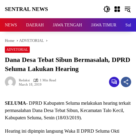
Skip
SENTRAL NEWS
to
content
SENTRAL
NEWS
NEWS
DAERAH
JAWA TENGAH
JAWA TIMUR
Sulaw
Home
ADVETORIAL
ADVETORIAL
Dana Desa Tebat Sibun Bermasalah, DPRD
Seluma Lakukan Hearing
Redaksi
1 Min Read
March 18, 2019
SELUMA-
DPRD Kabupaten Seluma melakukan hearing terkait
permasalahan Dana Desa Tebat Sibun, Kecamatan Talo Kecil,
Kabupaten Seluma, Senin (18/03/2019).
Hearing ini dipimpin langsung Waka II DPRD Seluma Okti