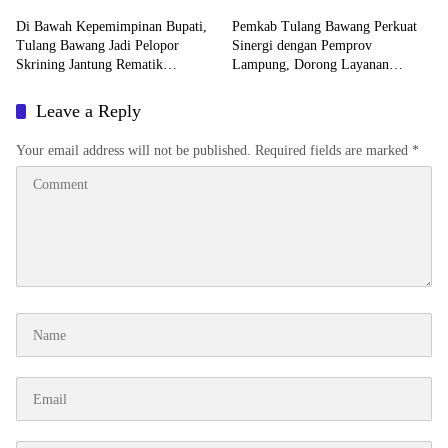
Di Bawah Kepemimpinan Bupati,
Pemkab Tulang Bawang Perkuat
Tulang Bawang Jadi Pelopor
Sinergi dengan Pemprov
Skrining Jantung Rematik
Lampung, Dorong Layanan
di Lampung Demi
Pertanahan yang Cepat,
Lindungi Generasi Muda
Transparan, dan Berintegritas
Leave a Reply
Your email address will not be published.
Required fields are marked
*