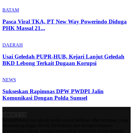
BATAM
Pasca Viral TKA, PT New Way Powerindo Diduga
PHK Massal 21...
DAERAH
Usai Geledah PUPR-HUB, Kejari Lanjut Geledah
BKD Lebong Terkait Dugaan Korupsi
NEWS
Sukseskan Rapimnas DPW PWDPI Jalin
Komunikasi Dengan Polda Sumsel
ABOUT US
SentralNews.com adalah media massa berbasis siber terdepan yang
menjunjung tinggi HAM, Demokrasi dan memprioritaskan
kepentingan rakyat, dengan menyajikan informasi secara mandiri