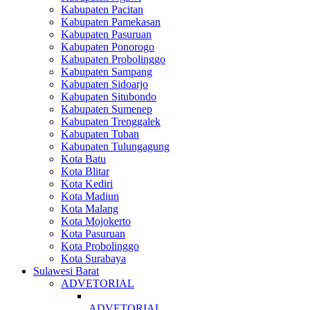
Kabupaten Pacitan
Kabupaten Pamekasan
Kabupaten Pasuruan
Kabupaten Ponorogo
Kabupaten Probolinggo
Kabupaten Sampang
Kabupaten Sidoarjo
Kabupaten Situbondo
Kabupaten Sumenep
Kabupaten Trenggalek
Kabupaten Tuban
Kabupaten Tulungagung
Kota Batu
Kota Blitar
Kota Kediri
Kota Madiun
Kota Malang
Kota Mojokerto
Kota Pasuruan
Kota Probolinggo
Kota Surabaya
Sulawesi Barat
ADVETORIAL
ADVETORIAL