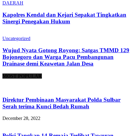
DAERAH
Kapolres Kendal dan Kejari Sepakat Tingkatkan
Sinergi Penegakan Hukum
Uncategorized
Wujud Nyata Gotong Royong: Satgas TMMD 129
Bojonegoro dan Warga Pacu Pembangunan
Drainase demi Keawetan Jalan Desa
MOST POPULAR
Direktur Pembinaan Masyarakat Polda Sulbar
Serah terima Kunci Bedah Rumah
December 28, 2022
Polisi Tangkap 14 Remaja Terlibat Tawuran