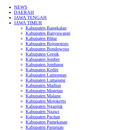
NEWS
DAERAH
JAWA TENGAH
JAWA TIMUR
Kabupaten Bangkalan
Kabupaten Banyuwangi
Kabupaten Blitar
Kabupaten Bojonegoro
Kabupaten Bondowoso
Kabupaten Gresik
Kabupaten Jember
Kabupaten Jombang
Kabupaten Kediri
Kabupaten Lamongan
Kabupaten Lumajang
Kabupaten Madiun
Kabupaten Magetan
Kabupaten Malang
Kabupaten Mojokerto
Kabupaten Nganjuk
Kabupaten Ngawi
Kabupaten Pacitan
Kabupaten Pamekasan
Kabupaten Pasuruan