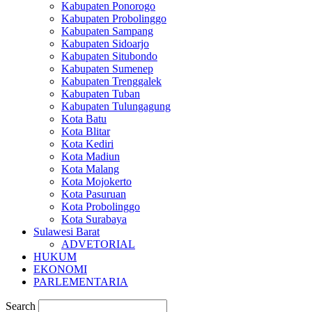
Kabupaten Ponorogo
Kabupaten Probolinggo
Kabupaten Sampang
Kabupaten Sidoarjo
Kabupaten Situbondo
Kabupaten Sumenep
Kabupaten Trenggalek
Kabupaten Tuban
Kabupaten Tulungagung
Kota Batu
Kota Blitar
Kota Kediri
Kota Madiun
Kota Malang
Kota Mojokerto
Kota Pasuruan
Kota Probolinggo
Kota Surabaya
Sulawesi Barat
ADVETORIAL
HUKUM
EKONOMI
PARLEMENTARIA
Search