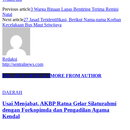
Previous article
3 Warga Binaan Lapas Bentiring Terima Remisi
Natal
Next article
27 Jasad Teridentifikasi, Berikut Nama-nama Korban
Kecelakaan Bus Maut Sriwijaya
Redaksi
http://sentralnews.com
RELATED ARTICLES
MORE FROM AUTHOR
DAERAH
Usai Menjabat, AKBP Ratna Gelar Silaturahmi
dengan Forkopimda dan Pengadilan Agama
Kendal