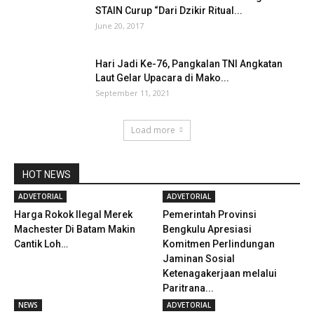
STAIN Curup “Dari Dzikir Ritual...
June 20, 2017
Hari Jadi Ke-76, Pangkalan TNI Angkatan
Laut Gelar Upacara di Mako...
September 11, 2021
Load more
HOT NEWS
ADVETORIAL
ADVETORIAL
Harga Rokok Ilegal Merek
Pemerintah Provinsi
Machester Di Batam Makin
Bengkulu Apresiasi
Cantik Loh…
Komitmen Perlindungan
Jaminan Sosial
Ketenagakerjaan melalui
Paritrana...
NEWS
ADVETORIAL