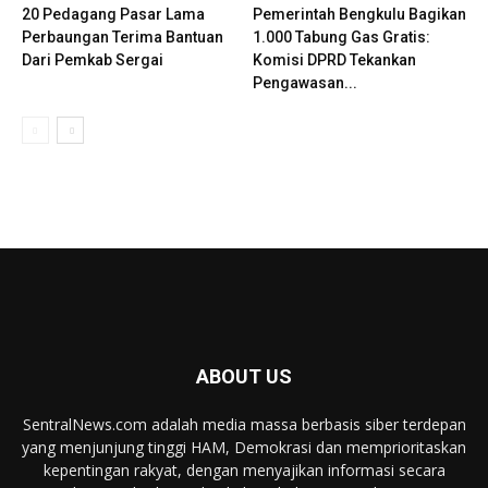
20 Pedagang Pasar Lama
Pemerintah Bengkulu Bagikan
Perbaungan Terima Bantuan
1.000 Tabung Gas Gratis:
Dari Pemkab Sergai
Komisi DPRD Tekankan
Pengawasan...
ABOUT US
SentralNews.com adalah media massa berbasis siber terdepan
yang menjunjung tinggi HAM, Demokrasi dan memprioritaskan
kepentingan rakyat, dengan menyajikan informasi secara