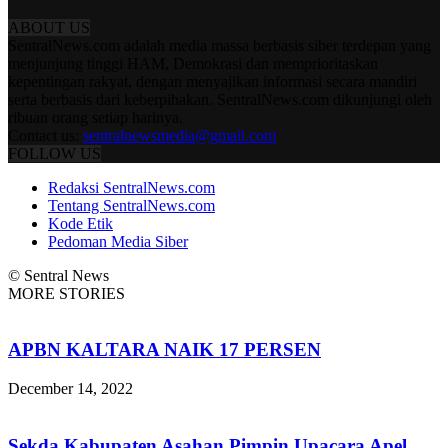
ABOUT US
SentralNews.com adalah media massa berbasis siber terdepan yang
menjunjung tinggi HAM, Demokrasi dan memprioritaskan
kepentingan rakyat, dengan menyajikan informasi secara mandiri
serta berbasis dari keberpihakan. SentralNews.com dikunjungi oleh
ribuan orang setiap harinya.
Contact us:
sentralnewsmedia@gmail.com
FOLLOW US
Redaksi SentralNews.com
Tentang SentralNews.com
Kode Etik
Pedoman Media Siber
© Sentral News
MORE STORIES
APBN KALTARA NAIK 17 PERSEN
December 14, 2022
Sekda Kabupaten Asahan Pimpin Upacara Apel