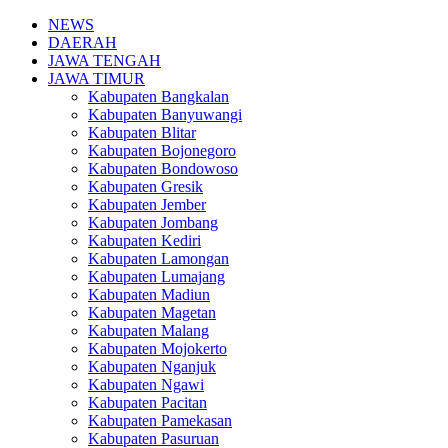
NEWS
DAERAH
JAWA TENGAH
JAWA TIMUR
Kabupaten Bangkalan
Kabupaten Banyuwangi
Kabupaten Blitar
Kabupaten Bojonegoro
Kabupaten Bondowoso
Kabupaten Gresik
Kabupaten Jember
Kabupaten Jombang
Kabupaten Kediri
Kabupaten Lamongan
Kabupaten Lumajang
Kabupaten Madiun
Kabupaten Magetan
Kabupaten Malang
Kabupaten Mojokerto
Kabupaten Nganjuk
Kabupaten Ngawi
Kabupaten Pacitan
Kabupaten Pamekasan
Kabupaten Pasuruan