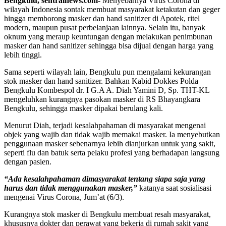
Bengkulu, sentralnews.com-
Menyebarnya Virus Corona di
wilayah Indonesia sontak membuat masyarakat ketakutan dan geger
hingga memborong masker dan hand sanitizer di Apotek, ritel
modern, maupun pusat perbelanjaan lainnya. Selain itu, banyak
oknum yang meraup keuntungan dengan melakukan penimbunan
masker dan hand sanitizer sehingga bisa dijual dengan harga yang
lebih tinggi.
Sama seperti wilayah lain, Bengkulu pun mengalami kekurangan
stok masker dan hand sanitizer. Bahkan Kabid Dokkes Polda
Bengkulu Kombespol dr. I G.A A. Diah Yamini D, Sp. THT-KL
mengeluhkan kurangnya pasokan masker di RS Bhayangkara
Bengkulu, sehingga masker dipakai berulang kali.
Menurut Diah, terjadi kesalahpahaman di masyarakat mengenai
objek yang wajib dan tidak wajib memakai masker. Ia menyebutkan
penggunaan masker sebenarnya lebih dianjurkan untuk yang sakit,
seperti flu dan batuk serta pelaku profesi yang berhadapan langsung
dengan pasien.
“Ada kesalahpahaman dimasyarakat tentang siapa saja yang
harus dan tidak menggunakan masker,”
katanya saat sosialisasi
mengenai Virus Corona, Jum’at (6/3).
Kurangnya stok masker di Bengkulu membuat resah masyarakat,
khususnya dokter dan perawat yang bekerja di rumah sakit yang