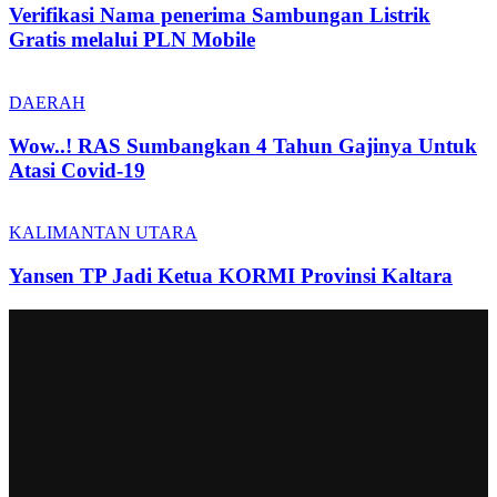
Verifikasi Nama penerima Sambungan Listrik
Gratis melalui PLN Mobile
DAERAH
Wow..! RAS Sumbangkan 4 Tahun Gajinya Untuk
Atasi Covid-19
KALIMANTAN UTARA
Yansen TP Jadi Ketua KORMI Provinsi Kaltara