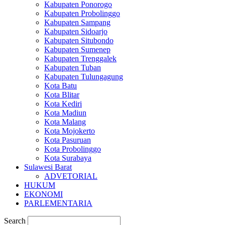
Kabupaten Ponorogo
Kabupaten Probolinggo
Kabupaten Sampang
Kabupaten Sidoarjo
Kabupaten Situbondo
Kabupaten Sumenep
Kabupaten Trenggalek
Kabupaten Tuban
Kabupaten Tulungagung
Kota Batu
Kota Blitar
Kota Kediri
Kota Madiun
Kota Malang
Kota Mojokerto
Kota Pasuruan
Kota Probolinggo
Kota Surabaya
Sulawesi Barat
ADVETORIAL
HUKUM
EKONOMI
PARLEMENTARIA
Search