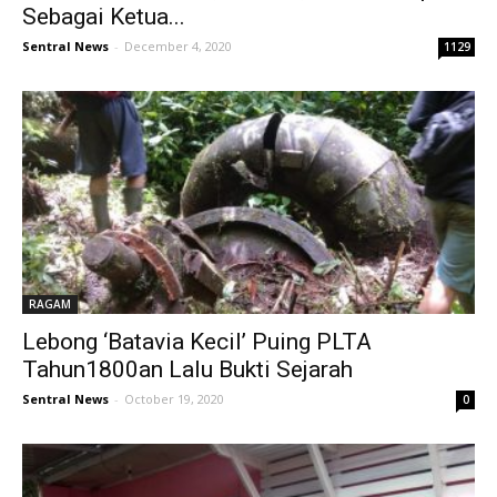
Sebagai Ketua...
Sentral News
-
December 4, 2020
1129
RAGAM
Lebong ‘Batavia Kecil’ Puing PLTA
Tahun1800an Lalu Bukti Sejarah
Sentral News
-
October 19, 2020
0