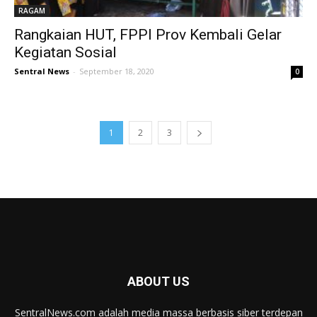
RAGAM
Rangkaian HUT, FPPI Prov Kembali Gelar
Kegiatan Sosial
Sentral News
-
September 18, 2020
0
1
2
3
ABOUT US
SentralNews.com adalah media massa berbasis siber terdepan