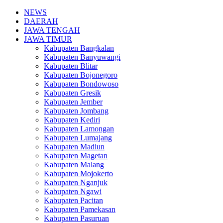
NEWS
DAERAH
JAWA TENGAH
JAWA TIMUR
Kabupaten Bangkalan
Kabupaten Banyuwangi
Kabupaten Blitar
Kabupaten Bojonegoro
Kabupaten Bondowoso
Kabupaten Gresik
Kabupaten Jember
Kabupaten Jombang
Kabupaten Kediri
Kabupaten Lamongan
Kabupaten Lumajang
Kabupaten Madiun
Kabupaten Magetan
Kabupaten Malang
Kabupaten Mojokerto
Kabupaten Nganjuk
Kabupaten Ngawi
Kabupaten Pacitan
Kabupaten Pamekasan
Kabupaten Pasuruan