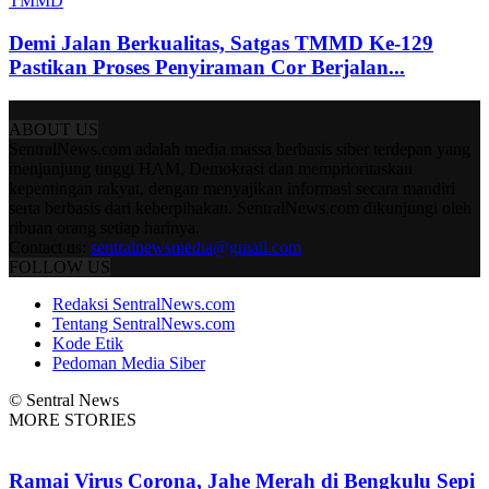
TMMD
Demi Jalan Berkualitas, Satgas TMMD Ke-129
Pastikan Proses Penyiraman Cor Berjalan...
ABOUT US
SentralNews.com adalah media massa berbasis siber terdepan yang
menjunjung tinggi HAM, Demokrasi dan memprioritaskan
kepentingan rakyat, dengan menyajikan informasi secara mandiri
serta berbasis dari keberpihakan. SentralNews.com dikunjungi oleh
ribuan orang setiap harinya.
Contact us:
sentralnewsmedia@gmail.com
FOLLOW US
Redaksi SentralNews.com
Tentang SentralNews.com
Kode Etik
Pedoman Media Siber
© Sentral News
MORE STORIES
Ramai Virus Corona, Jahe Merah di Bengkulu Sepi