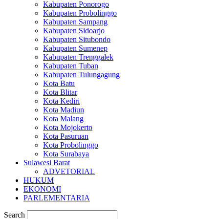
Kabupaten Ponorogo
Kabupaten Probolinggo
Kabupaten Sampang
Kabupaten Sidoarjo
Kabupaten Situbondo
Kabupaten Sumenep
Kabupaten Trenggalek
Kabupaten Tuban
Kabupaten Tulungagung
Kota Batu
Kota Blitar
Kota Kediri
Kota Madiun
Kota Malang
Kota Mojokerto
Kota Pasuruan
Kota Probolinggo
Kota Surabaya
Sulawesi Barat
ADVETORIAL
HUKUM
EKONOMI
PARLEMENTARIA
Search