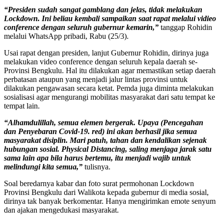
“Presiden sudah sangat gamblang dan jelas, tidak melakukan
Lockdown. Ini beliau kembali sampaikan saat rapat melalui vidieo
conference dengan seluruh gubernur kemarin,”
tanggap Rohidin
melalui WhatsApp pribadi, Rabu (25/3).
Usai rapat dengan presiden, lanjut Gubernur Rohidin, dirinya juga
melakukan video conference dengan seluruh kepala daerah se-
Provinsi Bengkulu. Hal itu dilakukan agar memastikan setiap daerah
perbatasan ataupun yang menjadi jalur lintas provinsi untuk
dilakukan pengawasan secara ketat. Pemda juga diminta melakukan
sosialisasi agar mengurangi mobilitas masyarakat dari satu tempat ke
tempat lain.
“Alhamdulillah, semua elemen bergerak. Upaya (Pencegahan
dan Penyebaran Covid-19. red) ini akan berhasil jika semua
masyarakat disiplin. Mari patuh, tahan dan kendalikan sejenak
hubungan sosial. Physical Distancing, saling menjaga jarak satu
sama lain apa bila harus bertemu, itu menjadi wajib untuk
melindungi kita semua,”
tulisnya.
Soal beredarnya kabar dan foto surat permohonan Lockdown
Provinsi Bengkulu dari Walikota kepada gubernur di media sosial,
dirinya tak banyak berkomentar. Hanya mengirimkan emote senyum
dan ajakan mengedukasi masyarakat.