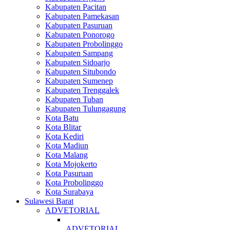
Kabupaten Pacitan
Kabupaten Pamekasan
Kabupaten Pasuruan
Kabupaten Ponorogo
Kabupaten Probolinggo
Kabupaten Sampang
Kabupaten Sidoarjo
Kabupaten Situbondo
Kabupaten Sumenep
Kabupaten Trenggalek
Kabupaten Tuban
Kabupaten Tulungagung
Kota Batu
Kota Blitar
Kota Kediri
Kota Madiun
Kota Malang
Kota Mojokerto
Kota Pasuruan
Kota Probolinggo
Kota Surabaya
Sulawesi Barat
ADVETORIAL
ADVETORIAL