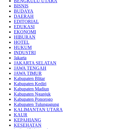
BENGKULU UTARA
BISNIS
BUDAYA
DAERAH
EDITORIAL
EDUKASI
EKONOMI
HIBURAN
HOTEL
HUKUM
INDUSTRI
Jakarta
JAKARTA SELATAN
JAWA TENGAH
JAWA TIMUR
Kabupaten Blitar
Kabupaten Kediri
Kabupaten Madiun
Kabupaten Nganjuk
Kabupaten Ponorogo
Kabupaten Tulungagung
KALIMANTAN UTARA
KAUR
KEPAHIANG
KESEHATAN