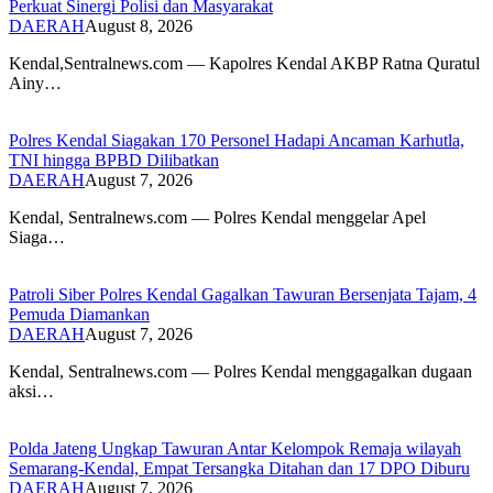
Perkuat Sinergi Polisi dan Masyarakat
DAERAH
August 8, 2026
Kendal,Sentralnews.com — Kapolres Kendal AKBP Ratna Quratul
Ainy…
Polres Kendal Siagakan 170 Personel Hadapi Ancaman Karhutla,
TNI hingga BPBD Dilibatkan
DAERAH
August 7, 2026
Kendal, Sentralnews.com — Polres Kendal menggelar Apel
Siaga…
Patroli Siber Polres Kendal Gagalkan Tawuran Bersenjata Tajam, 4
Pemuda Diamankan
DAERAH
August 7, 2026
Kendal, Sentralnews.com — Polres Kendal menggagalkan dugaan
aksi…
Polda Jateng Ungkap Tawuran Antar Kelompok Remaja wilayah
Semarang-Kendal, Empat Tersangka Ditahan dan 17 DPO Diburu
DAERAH
August 7, 2026