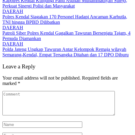
Kapolres Kendal Kunjungi Panti Asuhan Muhammadiyah Sutejo,
Perkuat Sinergi Polisi dan Masyarakat
DAERAH
Polres Kendal Siagakan 170 Personel Hadapi Ancaman Karhutla,
TNI hingga BPBD Dilibatkan
DAERAH
Patroli Siber Polres Kendal Gagalkan Tawuran Bersenjata Tajam, 4
Pemuda Diamankan
DAERAH
Polda Jateng Ungkap Tawuran Antar Kelompok Remaja wilayah
Semarang-Kendal, Empat Tersangka Ditahan dan 17 DPO Diburu
Leave a Reply
Your email address will not be published.
Required fields are
marked
*