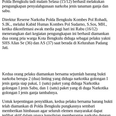
Polda Bengkulu tadi malam Selasa (15/12) berhasil melakukan
pengungkapan penyalahgunaan narkoba jenis tanaman ganja dan
sabu.
Direktur Reserse Narkoba Polda Bengkulu Kombes Pol Rohadi,
S.IK., melalui Kabid Humas Kombes Pol Sudarno, S.Sos, MH.,
ketika dikonfirmasi awak media pagi hari ini Rabu (16/12)
menerangkan dari kegiatan pengungkapan ini berhasil diamankan
dua orang pria warga Kota Bengkulu diduga sebagai pelaku yakni
SHS Alias Se (36) dan AS (37) saat berada di Kelurahan Padang
Jati.
Kedua orang pelaku diamankan bersama sejumlah barang bukti
narkoba berupa 2 (dua) linting yang diduga narkotika golongan I
jenis ganja siap pakai, 1 (satu) paket yang diduga Narkotika
golongan I jenis Sabu, dan 1 (satu) paket yang di duga Narkotika
golongan I jenis ganja tambahnya.
Untuk kepentingan penyidikan, kedua pelaku bersama barang bukti
telah diamankan di Polda Bengkulu pungkasnya sembari
memberikan himbauan agar seluruh elemen masyarakat dapat
terlibat aktif dalam upaya kepolisian memberantas narkoba dengan