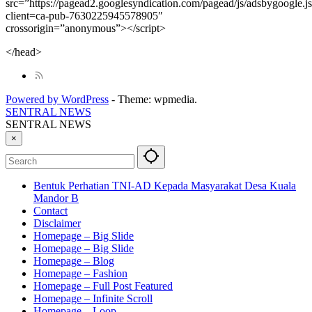
src=”https://pagead2.googlesyndication.com/pagead/js/adsbygoogle.j
client=ca-pub-7630225945578905″
crossorigin=”anonymous”></script>
</head>
Powered by WordPress
-
Theme: wpmedia.
SENTRAL NEWS
SENTRAL NEWS
×
Bentuk Perhatian TNI-AD Kepada Masyarakat Desa Kuala
Mandor B
Contact
Disclaimer
Homepage – Big Slide
Homepage – Big Slide
Homepage – Blog
Homepage – Fashion
Homepage – Full Post Featured
Homepage – Infinite Scroll
Homepage – Loop