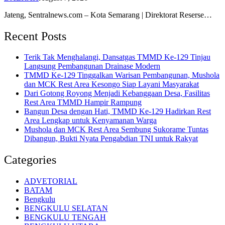
Jateng, Sentralnews.com – Kota Semarang | Direktorat Reserse…
Recent Posts
Terik Tak Menghalangi, Dansatgas TMMD Ke-129 Tinjau
Langsung Pembangunan Drainase Modern
TMMD Ke-129 Tinggalkan Warisan Pembangunan, Mushola
dan MCK Rest Area Kesongo Siap Layani Masyarakat
Dari Gotong Royong Menjadi Kebanggaan Desa, Fasilitas
Rest Area TMMD Hampir Rampung
Bangun Desa dengan Hati, TMMD Ke-129 Hadirkan Rest
Area Lengkap untuk Kenyamanan Warga
Mushola dan MCK Rest Area Sembung Sukorame Tuntas
Dibangun, Bukti Nyata Pengabdian TNI untuk Rakyat
Categories
ADVETORIAL
BATAM
Bengkulu
BENGKULU SELATAN
BENGKULU TENGAH