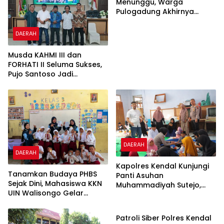
Menunggu, Warga
Pulogadung Akhirnya
Terima SHM Pengganti dari
Kantah Jakarta Timur
DAERAH
Musda KAHMI III dan
FORHATI II Seluma Sukses,
Pujo Santoso Jadi
Koorpres
DAERAH
DAERAH
Kapolres Kendal Kunjungi
Tanamkan Budaya PHBS
Panti Asuhan
Sejak Dini, Mahasiswa KKN
Muhammadiyah Sutejo,
UIN Walisongo Gelar
Perkuat Sinergi Polisi dan
DAERAH
Edukasi Kesehatan
Masyarakat
Interaktif di SDN 01
Patroli Siber Polres Kendal
Pamriyan