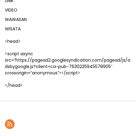
UNIK
VIDEO
WAWASAN
WISATA
<head>
<script async
src=”https://pagead2.googlesyndication.com/pagead/js/a
dsbygoogle.js?client=ca-pub-7630225945578905″
crossorigin=”anonymous”></script>
</head>