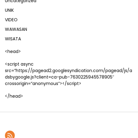
Uncategorized
UNIK
VIDEO
WAWASAN
WISATA
<head>
<script async
src=”https://pagead2.googlesyndication.com/pagead/js/a
dsbygoogle.js?client=ca-pub-7630225945578905″
crossorigin=”anonymous”></script>
</head>