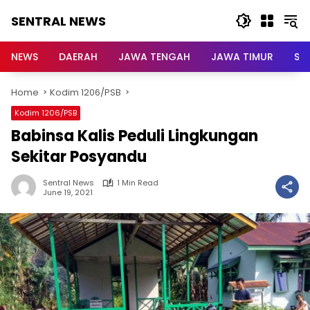
Skip
SENTRAL NEWS
to
content
SENTRAL
NEWS
NEWS
DAERAH
JAWA TENGAH
JAWA TIMUR
Su
Home
Kodim 1206/PSB
Kodim 1206/PSB
Babinsa Kalis Peduli Lingkungan
Sekitar Posyandu
Sentral News
1 Min Read
June 19, 2021