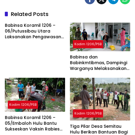
Related Posts
Babinsa Koramil 1206 –
06/Putussibau Utara
Laksanakan Pengawasan
dan Pendampingan
Kodim 1206/PSB
Vaksinasi Covid-19
Babinsa dan
Babinkmtibmas, Dampingi
Warganya Melaksanakan
Tracking dan Swab
Kodim 1206/PSB
Kodim 1206/PSB
Babinsa Koramil 1206 –
05/Embaloh Hulu Bantu
Tiga Pilar Desa Semitau
Sukseskan Vaksin Rabies
Hulu Berikan Bantuan Bagi
Gratis