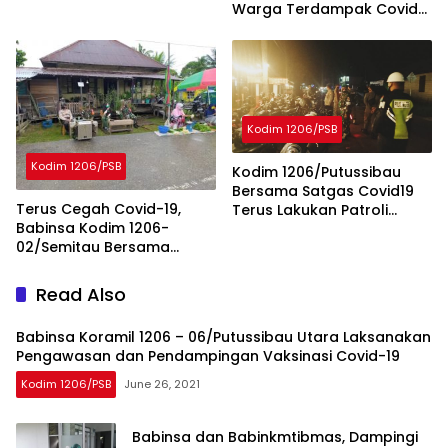
Warga Terdampak Covid-
19
Kodim 1206/PSB
Kodim 1206/PSB
Kodim 1206/Putussibau
Bersama Satgas Covid19
Terus Cegah Covid-19,
Terus Lakukan Patroli
Babinsa Kodim 1206-
Malam
02/Semitau Bersama
satgas covid19 Berikan
Himbauan Tentang Disiplin
Read Also
Protkes
Babinsa Koramil 1206 – 06/Putussibau Utara Laksanakan
Pengawasan dan Pendampingan Vaksinasi Covid-19
Kodim 1206/PSB
June 26, 2021
Babinsa dan Babinkmtibmas, Dampingi