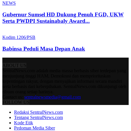
NEWS
Gubernur Sumsel HD Dukung Penuh FGD, UKW
Serta PWDPI Sustainabaly Award...
Kodim 1206/PSB
Babinsa Peduli Masa Depan Anak
ABOUT US
SentralNews.com adalah media massa berbasis siber terdepan yang
menjunjung tinggi HAM, Demokrasi dan memprioritaskan
kepentingan rakyat, dengan menyajikan informasi secara mandiri
serta berbasis dari keberpihakan. SentralNews.com dikunjungi oleh
ribuan orang setiap harinya.
Contact us:
sentralnewsmedia@gmail.com
FOLLOW US
Redaksi SentralNews.com
Tentang SentralNews.com
Kode Etik
Pedoman Media Siber