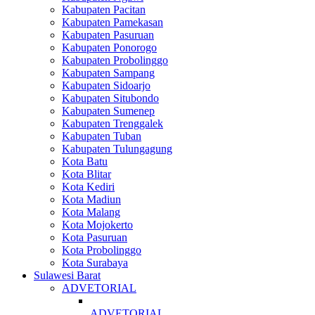
Kabupaten Pacitan
Kabupaten Pamekasan
Kabupaten Pasuruan
Kabupaten Ponorogo
Kabupaten Probolinggo
Kabupaten Sampang
Kabupaten Sidoarjo
Kabupaten Situbondo
Kabupaten Sumenep
Kabupaten Trenggalek
Kabupaten Tuban
Kabupaten Tulungagung
Kota Batu
Kota Blitar
Kota Kediri
Kota Madiun
Kota Malang
Kota Mojokerto
Kota Pasuruan
Kota Probolinggo
Kota Surabaya
Sulawesi Barat
ADVETORIAL
ADVETORIAL