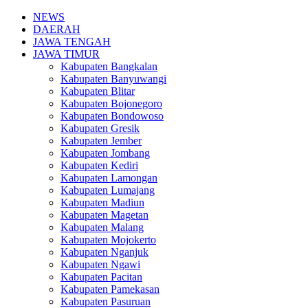
NEWS
DAERAH
JAWA TENGAH
JAWA TIMUR
Kabupaten Bangkalan
Kabupaten Banyuwangi
Kabupaten Blitar
Kabupaten Bojonegoro
Kabupaten Bondowoso
Kabupaten Gresik
Kabupaten Jember
Kabupaten Jombang
Kabupaten Kediri
Kabupaten Lamongan
Kabupaten Lumajang
Kabupaten Madiun
Kabupaten Magetan
Kabupaten Malang
Kabupaten Mojokerto
Kabupaten Nganjuk
Kabupaten Ngawi
Kabupaten Pacitan
Kabupaten Pamekasan
Kabupaten Pasuruan