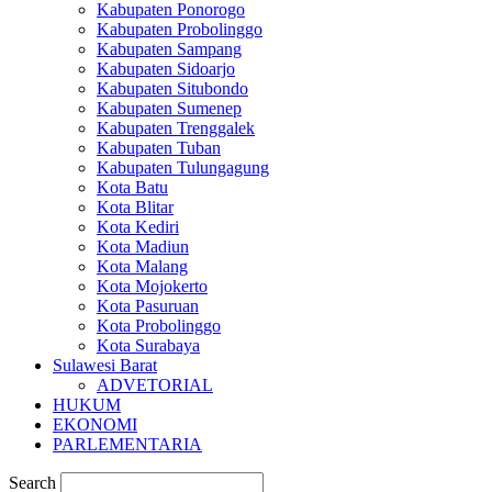
Kabupaten Ponorogo
Kabupaten Probolinggo
Kabupaten Sampang
Kabupaten Sidoarjo
Kabupaten Situbondo
Kabupaten Sumenep
Kabupaten Trenggalek
Kabupaten Tuban
Kabupaten Tulungagung
Kota Batu
Kota Blitar
Kota Kediri
Kota Madiun
Kota Malang
Kota Mojokerto
Kota Pasuruan
Kota Probolinggo
Kota Surabaya
Sulawesi Barat
ADVETORIAL
HUKUM
EKONOMI
PARLEMENTARIA
Search