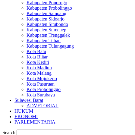
Kabupaten Ponorogo
Kabupaten Probolinggo
Kabupaten Sampang
Kabupaten Sidoarjo
Kabupaten Situbondo
Kabupaten Sumenep
Kabupaten Trenggalek
Kabupaten Tuban
Kabupaten Tulungagung
Kota Batu
Kota Blitar
Kota Kediri
Kota Madiun
Kota Malang
Kota Mojokerto
Kota Pasuruan
Kota Probolinggo
Kota Surabaya
Sulawesi Barat
ADVETORIAL
HUKUM
EKONOMI
PARLEMENTARIA
Search