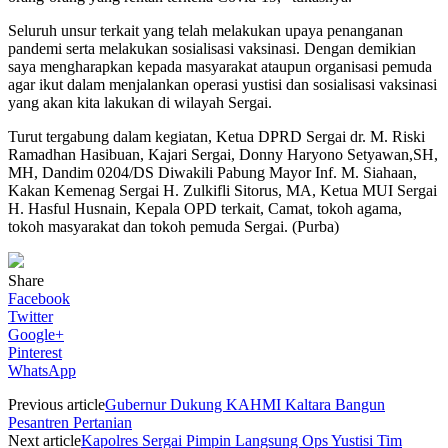
Seluruh unsur terkait yang telah melakukan upaya penanganan
pandemi serta melakukan sosialisasi vaksinasi. Dengan demikian
saya mengharapkan kepada masyarakat ataupun organisasi pemuda
agar ikut dalam menjalankan operasi yustisi dan sosialisasi vaksinasi
yang akan kita lakukan di wilayah Sergai.
Turut tergabung dalam kegiatan, Ketua DPRD Sergai dr. M. Riski
Ramadhan Hasibuan, Kajari Sergai, Donny Haryono Setyawan,SH,
MH, Dandim 0204/DS Diwakili Pabung Mayor Inf. M. Siahaan,
Kakan Kemenag Sergai H. Zulkifli Sitorus, MA, Ketua MUI Sergai
H. Hasful Husnain, Kepala OPD terkait, Camat, tokoh agama,
tokoh masyarakat dan tokoh pemuda Sergai. (Purba)
Share
Facebook
Twitter
Google+
Pinterest
WhatsApp
Previous article
Gubernur Dukung KAHMI Kaltara Bangun
Pesantren Pertanian
Next article
Kapolres Sergai Pimpin Langsung Ops Yustisi Tim