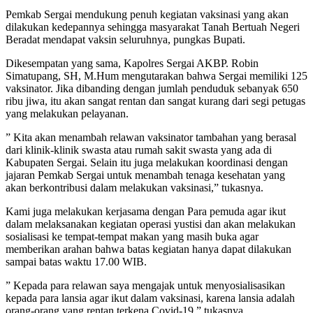
Pemkab Sergai mendukung penuh kegiatan vaksinasi yang akan
dilakukan kedepannya sehingga masyarakat Tanah Bertuah Negeri
Beradat mendapat vaksin seluruhnya, pungkas Bupati.
Dikesempatan yang sama, Kapolres Sergai AKBP. Robin
Simatupang, SH, M.Hum mengutarakan bahwa Sergai memiliki 125
vaksinator. Jika dibanding dengan jumlah penduduk sebanyak 650
ribu jiwa, itu akan sangat rentan dan sangat kurang dari segi petugas
yang melakukan pelayanan.
” Kita akan menambah relawan vaksinator tambahan yang berasal
dari klinik-klinik swasta atau rumah sakit swasta yang ada di
Kabupaten Sergai. Selain itu juga melakukan koordinasi dengan
jajaran Pemkab Sergai untuk menambah tenaga kesehatan yang
akan berkontribusi dalam melakukan vaksinasi,” tukasnya.
Kami juga melakukan kerjasama dengan Para pemuda agar ikut
dalam melaksanakan kegiatan operasi yustisi dan akan melakukan
sosialisasi ke tempat-tempat makan yang masih buka agar
memberikan arahan bahwa batas kegiatan hanya dapat dilakukan
sampai batas waktu 17.00 WIB.
” Kepada para relawan saya mengajak untuk menyosialisasikan
kepada para lansia agar ikut dalam vaksinasi, karena lansia adalah
orang-orang yang rentan terkena Covid-19,” tukasnya.