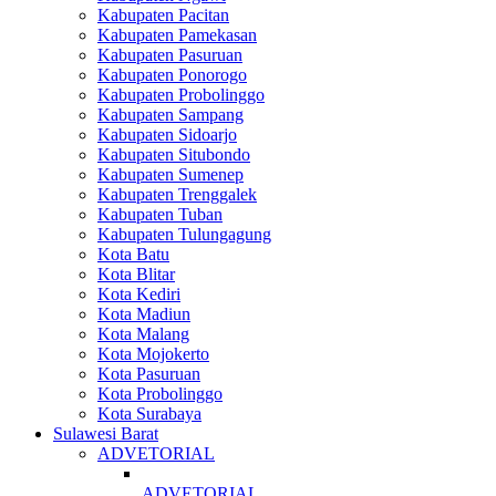
Kabupaten Pacitan
Kabupaten Pamekasan
Kabupaten Pasuruan
Kabupaten Ponorogo
Kabupaten Probolinggo
Kabupaten Sampang
Kabupaten Sidoarjo
Kabupaten Situbondo
Kabupaten Sumenep
Kabupaten Trenggalek
Kabupaten Tuban
Kabupaten Tulungagung
Kota Batu
Kota Blitar
Kota Kediri
Kota Madiun
Kota Malang
Kota Mojokerto
Kota Pasuruan
Kota Probolinggo
Kota Surabaya
Sulawesi Barat
ADVETORIAL
ADVETORIAL