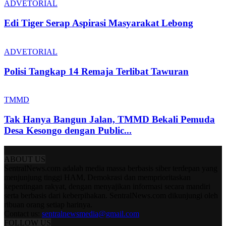
ADVETORIAL
Edi Tiger Serap Aspirasi Masyarakat Lebong
ADVETORIAL
Polisi Tangkap 14 Remaja Terlibat Tawuran
TMMD
Tak Hanya Bangun Jalan, TMMD Bekali Pemuda
Desa Kesongo dengan Public...
ABOUT US
SentralNews.com adalah media massa berbasis siber terdepan yang
menjunjung tinggi HAM, Demokrasi dan memprioritaskan
kepentingan rakyat, dengan menyajikan informasi secara mandiri
serta berbasis dari keberpihakan. SentralNews.com dikunjungi oleh
ribuan orang setiap harinya.
Contact us:
sentralnewsmedia@gmail.com
FOLLOW US