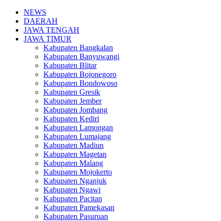
NEWS
DAERAH
JAWA TENGAH
JAWA TIMUR
Kabupaten Bangkalan
Kabupaten Banyuwangi
Kabupaten Blitar
Kabupaten Bojonegoro
Kabupaten Bondowoso
Kabupaten Gresik
Kabupaten Jember
Kabupaten Jombang
Kabupaten Kediri
Kabupaten Lamongan
Kabupaten Lumajang
Kabupaten Madiun
Kabupaten Magetan
Kabupaten Malang
Kabupaten Mojokerto
Kabupaten Nganjuk
Kabupaten Ngawi
Kabupaten Pacitan
Kabupaten Pamekasan
Kabupaten Pasuruan