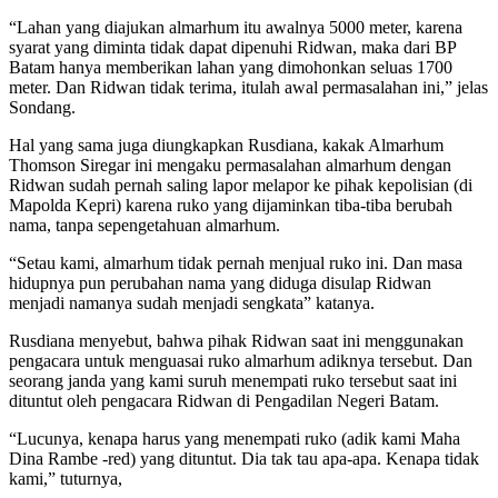
“Lahan yang diajukan almarhum itu awalnya 5000 meter, karena
syarat yang diminta tidak dapat dipenuhi Ridwan, maka dari BP
Batam hanya memberikan lahan yang dimohonkan seluas 1700
meter. Dan Ridwan tidak terima, itulah awal permasalahan ini,” jelas
Sondang.
Hal yang sama juga diungkapkan Rusdiana, kakak Almarhum
Thomson Siregar ini mengaku permasalahan almarhum dengan
Ridwan sudah pernah saling lapor melapor ke pihak kepolisian (di
Mapolda Kepri) karena ruko yang dijaminkan tiba-tiba berubah
nama, tanpa sepengetahuan almarhum.
“Setau kami, almarhum tidak pernah menjual ruko ini. Dan masa
hidupnya pun perubahan nama yang diduga disulap Ridwan
menjadi namanya sudah menjadi sengkata” katanya.
Rusdiana menyebut, bahwa pihak Ridwan saat ini menggunakan
pengacara untuk menguasai ruko almarhum adiknya tersebut. Dan
seorang janda yang kami suruh menempati ruko tersebut saat ini
dituntut oleh pengacara Ridwan di Pengadilan Negeri Batam.
“Lucunya, kenapa harus yang menempati ruko (adik kami Maha
Dina Rambe -red) yang dituntut. Dia tak tau apa-apa. Kenapa tidak
kami,” tuturnya,