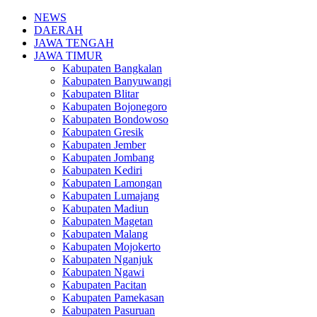
NEWS
DAERAH
JAWA TENGAH
JAWA TIMUR
Kabupaten Bangkalan
Kabupaten Banyuwangi
Kabupaten Blitar
Kabupaten Bojonegoro
Kabupaten Bondowoso
Kabupaten Gresik
Kabupaten Jember
Kabupaten Jombang
Kabupaten Kediri
Kabupaten Lamongan
Kabupaten Lumajang
Kabupaten Madiun
Kabupaten Magetan
Kabupaten Malang
Kabupaten Mojokerto
Kabupaten Nganjuk
Kabupaten Ngawi
Kabupaten Pacitan
Kabupaten Pamekasan
Kabupaten Pasuruan