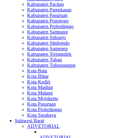
Kabupaten Pacitan
Kabupaten Pamekasan
Kabupaten Pasuruan
Kabupaten Ponorogo
Kabupaten Probolinggo
Kabupaten Sampang
Kabupaten Sidoarjo
Kabupaten Situbondo
Kabupaten Sumenep
Kabupaten Trenggalek
Kabupaten Tuban
Kabupaten Tulungagung
Kota Batu
Kota Blitar
Kota Kediri
Kota Madiun
Kota Malang
Kota Mojokerto
Kota Pasuruan
Kota Probolinggo
Kota Surabaya
Sulawesi Barat
ADVETORIAL
ADVETORIAL