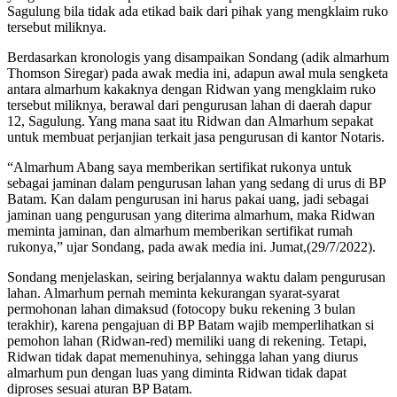
Sagulung bila tidak ada etikad baik dari pihak yang mengklaim ruko
tersebut miliknya.
Berdasarkan kronologis yang disampaikan Sondang (adik almarhum
Thomson Siregar) pada awak media ini, adapun awal mula sengketa
antara almarhum kakaknya dengan Ridwan yang mengklaim ruko
tersebut miliknya, berawal dari pengurusan lahan di daerah dapur
12, Sagulung. Yang mana saat itu Ridwan dan Almarhum sepakat
untuk membuat perjanjian terkait jasa pengurusan di kantor Notaris.
“Almarhum Abang saya memberikan sertifikat rukonya untuk
sebagai jaminan dalam pengurusan lahan yang sedang di urus di BP
Batam. Kan dalam pengurusan ini harus pakai uang, jadi sebagai
jaminan uang pengurusan yang diterima almarhum, maka Ridwan
meminta jaminan, dan almarhum memberikan sertifikat rumah
rukonya,” ujar Sondang, pada awak media ini. Jumat,(29/7/2022).
Sondang menjelaskan, seiring berjalannya waktu dalam pengurusan
lahan. Almarhum pernah meminta kekurangan syarat-syarat
permohonan lahan dimaksud (fotocopy buku rekening 3 bulan
terakhir), karena pengajuan di BP Batam wajib memperlihatkan si
pemohon lahan (Ridwan-red) memiliki uang di rekening. Tetapi,
Ridwan tidak dapat memenuhinya, sehingga lahan yang diurus
almarhum pun dengan luas yang diminta Ridwan tidak dapat
diproses sesuai aturan BP Batam.