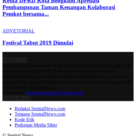
Ketua DPRD Kota Bengkulu Apresiasi
Pembangunan Taman Kenangan Kolaborasi
Pemkot bersama...
ADVETORIAL
Festival Tabut 2019 Dimulai
ABOUT US
SentralNews.com adalah media massa berbasis siber terdepan yang
menjunjung tinggi HAM, Demokrasi dan memprioritaskan
kepentingan rakyat, dengan menyajikan informasi secara mandiri
serta berbasis dari keberpihakan. SentralNews.com dikunjungi oleh
ribuan orang setiap harinya.
Contact us:
sentralnewsmedia@gmail.com
FOLLOW US
Redaksi SentralNews.com
Tentang SentralNews.com
Kode Etik
Pedoman Media Siber
© Sentral News