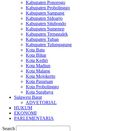
Kabupaten Ponorogo
Kabupaten Probolinggo
Kabupaten Sampang
Kabupaten Sidoarjo
Kabupaten Situbondo
Kabupaten Sumenep
Kabupaten Trenggalek
Kabupaten Tuban
Kabupaten Tulungagung
Kota Batu
Kota Blitar
Kota Kediri
Kota Madiun
Kota Malang
Kota Mojokerto
Kota Pasuruan
Kota Probolinggo
Kota Surabaya
Sulawesi Barat
ADVETORIAL
HUKUM
EKONOMI
PARLEMENTARIA
Search