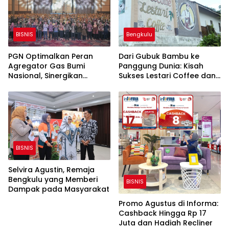
BISNIS
Bengkulu
PGN Optimalkan Peran
Dari Gubuk Bambu ke
Agregator Gas Bumi
Panggung Dunia: Kisah
Nasional, Sinergikan
Sukses Lestari Coffee dan
Keberlanjutan Gas Bumi
Peran Bank Indonesia
untuk Industri
Bengkulu
BISNIS
Selvira Agustin, Remaja
Bengkulu yang Memberi
BISNIS
Dampak pada Masyarakat
Promo Agustus di Informa:
Cashback Hingga Rp 17
Juta dan Hadiah Recliner