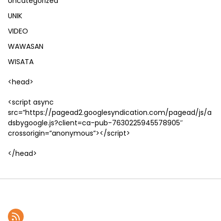
Uncategorized
UNIK
VIDEO
WAWASAN
WISATA
<head>
<script async
src=”https://pagead2.googlesyndication.com/pagead/js/a
dsbygoogle.js?client=ca-pub-7630225945578905″
crossorigin=”anonymous”></script>
</head>