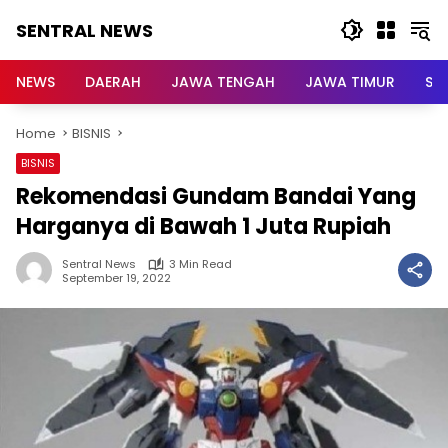
Skip
SENTRAL NEWS
to
content
SENTRAL
NEWS
NEWS
DAERAH
JAWA TENGAH
JAWA TIMUR
Su
Home
BISNIS
BISNIS
Rekomendasi Gundam Bandai Yang
Harganya di Bawah 1 Juta Rupiah
Sentral News
3 Min Read
September 19, 2022