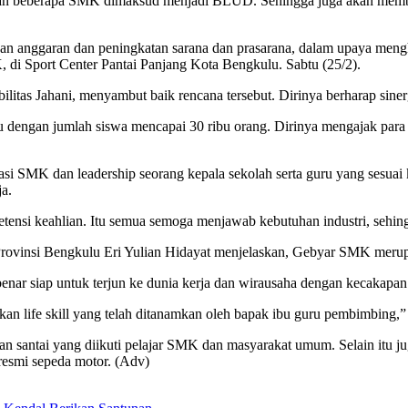
pan beberapa SMK dimaksud menjadi BLUD. Sehingga juga akan memberi
n anggaran dan peningkatan sarana dan prasarana, dalam upaya mengha
i Sport Center Pantai Panjang Kota Bengkulu. Sabtu (25/2).
itas Jahani, menyambut baik rencana tersebut. Dirinya berharap sinerg
 dengan jumlah siswa mencapai 30 ribu orang. Dirinya mengajak para 
ikasi SMK dan leadership seorang kepala sekolah serta guru yang sesua
ja.
tensi keahlian. Itu semua semoga menjawab kebutuhan industri, sehin
rovinsi Bengkulu Eri Yulian Hidayat menjelaskan, Gebyar SMK merupa
ar siap untuk terjun ke dunia kerja dan wirausaha dengan kecakapan h
kan life skill yang telah ditanamkan oleh bapak ibu guru pembimbing,
santai yang diikuti pelajar SMK dan masyarakat umum. Selain itu ju
resmi sepeda motor. (Adv)