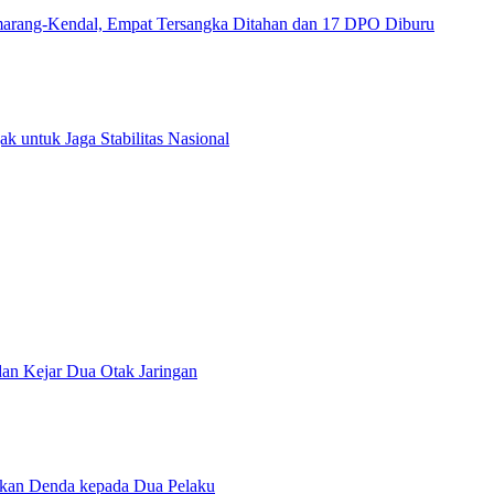
arang-Kendal, Empat Tersangka Ditahan dan 17 DPO Diburu
 untuk Jaga Stabilitas Nasional
an Kejar Dua Otak Jaringan
hkan Denda kepada Dua Pelaku