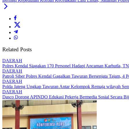
Berbagi Kepedulian Korban Kecelakaan Lalu Lintas, Satlantas Polre
Related Posts
DAERAH
Polres Kendal Siagakan 170 Personel Hadapi Ancaman Karhutla, T
DAERAH
Patroli Siber Polres Kendal Gagalkan Tawuran Bersenjata Tajam, 
DAERAH
Polda Jateng Ungkap Tawuran Antar Kelompok Remaja wilayah Sem
DAERAH
Dasco Dorong APINDO Edukasi Pekerja Bermedia Sosial Secara Bijak