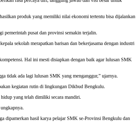
kan rasa percaya diri, tanggung jawab dan visi besar untuk
silkan produk yang memiliki nilai ekonomi tertentu bisa dijalankan
i pemerintah pusat dan provinsi semakin terjalin.
kepala sekolah merapatkan barisan dan bekerjasama dengan industri
i kompetensi. Hal ini mesti disiapkan dengan baik agar lulusan SMK
gga tidak ada lagi lulusan SMK yang menganggur,” ujarnya.
kan kegiatan rutin di lingkungan Dikbud Bengkulu.
idup yang telah dimiliki secara mandiri.
” ungkapnya.
ga dipamerkan hasil karya pelajar SMK se-Provinsi Bengkulu dan