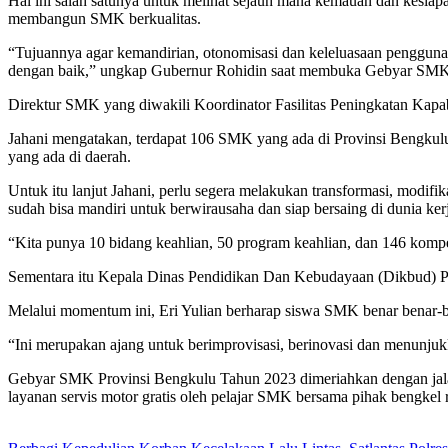
Hal ini salah satunya untuk melihat sejauh mana kemauan dan kesia
membangun SMK berkualitas.
“Tujuannya agar kemandirian, otonomisasi dan keleluasaan penggunaa
dengan baik,” ungkap Gubernur Rohidin saat membuka Gebyar SMK, d
Direktur SMK yang diwakili Koordinator Fasilitas Peningkatan Kapabil
Jahani mengatakan, terdapat 106 SMK yang ada di Provinsi Bengkulu
yang ada di daerah.
Untuk itu lanjut Jahani, perlu segera melakukan transformasi, modif
sudah bisa mandiri untuk berwirausaha dan siap bersaing di dunia ker
“Kita punya 10 bidang keahlian, 50 program keahlian, dan 146 kompe
Sementara itu Kepala Dinas Pendidikan Dan Kebudayaan (Dikbud) P
Melalui momentum ini, Eri Yulian berharap siswa SMK benar benar-ben
“Ini merupakan ajang untuk berimprovisasi, berinovasi dan menunjuk
Gebyar SMK Provinsi Bengkulu Tahun 2023 dimeriahkan dengan jalan 
layanan servis motor gratis oleh pelajar SMK bersama pihak bengkel 