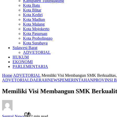
Kabupaten Tulungagung
Kota Batu
Kota Blitar
Kota Kediri
Kota Madiun
Kota Malang
Kota Mojokerto
Kota Pasuruan
Kota Probolinggo
Kota Surabaya
Sulawesi Barat
ADVETORIAL
HUKUM
EKONOMI
PARLEMENTARIA
Home
ADVETORIAL
Memiliki Visi Membangun SMK Berkualitas
ADVETORIAL
DAERAH
NEWS
PEMERINTAHAN
PROVINSI 
Memiliki Visi Membangun SMK Berkualit
Sentral News
2 min read