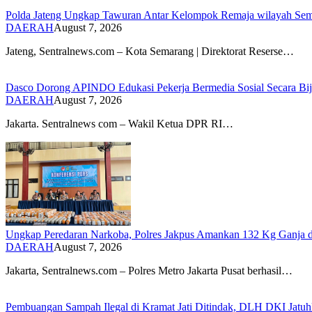
Polda Jateng Ungkap Tawuran Antar Kelompok Remaja wilayah Sem
DAERAH
August 7, 2026
Jateng, Sentralnews.com – Kota Semarang | Direktorat Reserse…
Dasco Dorong APINDO Edukasi Pekerja Bermedia Sosial Secara Bijak
DAERAH
August 7, 2026
Jakarta. Sentralnews com – Wakil Ketua DPR RI…
Ungkap Peredaran Narkoba, Polres Jakpus Amankan 132 Kg Ganja d
DAERAH
August 7, 2026
Jakarta, Sentralnews.com – Polres Metro Jakarta Pusat berhasil…
Pembuangan Sampah Ilegal di Kramat Jati Ditindak, DLH DKI Jatu