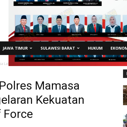
JAWA TIMUR
SULAWESI BARAT
HUKUM
EKONOM
sa Laksanakan Pergelaran Kekuatan Melalui Show Off Force
, Polres Mamasa
elaran Kekuatan
 Force