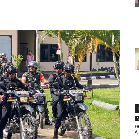
A
Fe
Aj