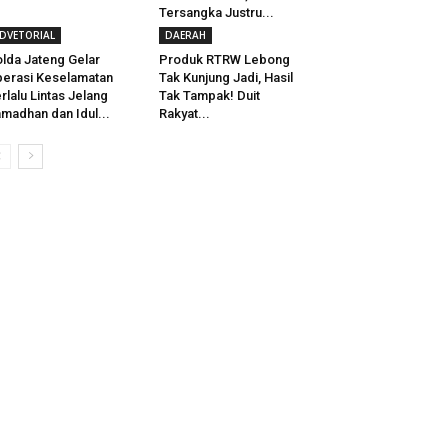
Tersangka Justru...
DVETORIAL
DAERAH
lda Jateng Gelar
Produk RTRW Lebong
erasi Keselamatan
Tak Kunjung Jadi, Hasil
rlalu Lintas Jelang
Tak Tampak! Duit
madhan dan Idul...
Rakyat...