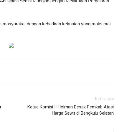
i Antisipasi Sedini Mungkin dengan Melakukan Pergelaran
a masyarakat dengan kehadiran kekuatan yang maksimal
Next article
r
Ketua Komisi II Holman Desak Pemkab Atasi
Harga Sawit di Bengkulu Selatan