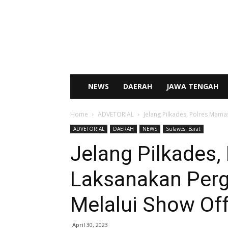
SENTRAL
NEWS
NEWS
DAERAH
JAWA TENGAH
Home
ADVETORIAL
Jelang Pilkades, Polres Mama
ADVETORIAL
DAERAH
NEWS
Sulawesi Barat
Jelang Pilkades
Laksanakan Perg
Melalui Show Off
April 30, 2023