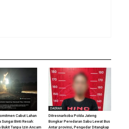
DAERAH
Komitmen Cabut Lahan
Ditresnarkoba Polda Jateng
 Sungai Binti Resah:
Bongkar Peredaran Sabu Lewat Bus
 Bukit Tanpa Izin Ancam
Antar provinsi, Pengedar Ditangkap