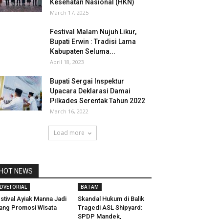
Kesehatan Nasional (HKN)
March 17, 2025
Festival Malam Nujuh Likur,
Bupati Erwin : Tradisi Lama
Kabupaten Seluma...
April 18, 2023
Bupati Sergai Inspektur
Upacara Deklarasi Damai
Pilkades Serentak Tahun 2022
March 16, 2022
Load more
HOT NEWS
DVETORIAL
BATAM
stival Ayiak Manna Jadi
Skandal Hukum di Balik
ang Promosi Wisata
Tragedi ASL Shipyard:
SPDP Mandek,