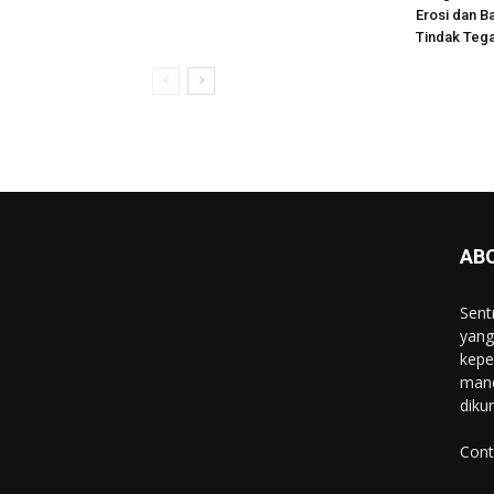
Erosi dan Ba
Tindak Teg
AB
Sent
yang
kepe
mand
diku
Cont