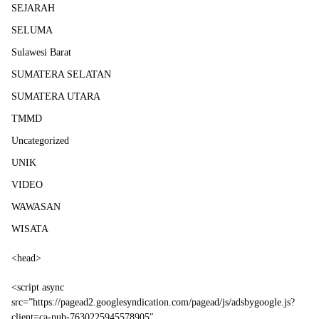
SEJARAH
SELUMA
Sulawesi Barat
SUMATERA SELATAN
SUMATERA UTARA
TMMD
Uncategorized
UNIK
VIDEO
WAWASAN
WISATA
<head>
<script async
src=”https://pagead2.googlesyndication.com/pagead/js/adsbygoogle.js?
client=ca-pub-7630225945578905″