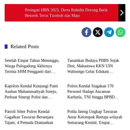
Peringati HBN 2023, Derta Rohidin Dorong Batik
Besurek Terus Tumbuh dan Maju
Related Posts
DAERAH
DAERAH
Setelah Empat Tahun Menunggu,
Tanamkan Budaya PHBS Sejak
Warga Pulogadung Akhirnya
Dini, Mahasiswa KKN UIN
Terima SHM Pengganti dari
Walisongo Gelar Edukasi
DAERAH
DAERAH
Kantah Jakarta Timur
Kesehatan Interaktif di SDN 01
Pamriyan
Kapolres Kendal Kunjungi Panti
Polres Kendal Siagakan 170
Asuhan Muhammadiyah Sutejo,
Personel Hadapi Ancaman
Perkuat Sinergi Polisi dan
Karhutla, TNI hingga BPBD
DAERAH
DAERAH
Masyarakat
Dilibatkan
Patroli Siber Polres Kendal
Polda Jateng Ungkap Tawuran
Gagalkan Tawuran Bersenjata
Antar Kelompok Remaja wilayah
Tajam, 4 Pemuda Diamankan
Semarang-Kendal, Empat
Tersangka Ditahan dan 17 DPO