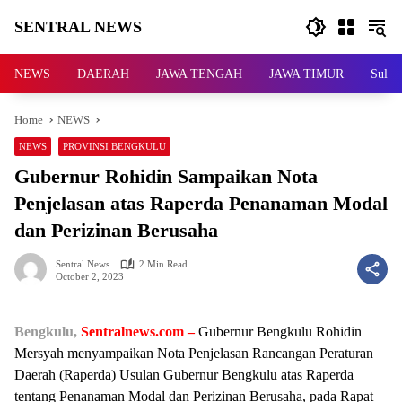
Skip
SENTRAL NEWS
to
content
SENTRAL
NEWS
NEWS
DAERAH
JAWA TENGAH
JAWA TIMUR
Sulaw
Home
NEWS
NEWS
PROVINSI BENGKULU
Gubernur Rohidin Sampaikan Nota
Penjelasan atas Raperda Penanaman Modal
dan Perizinan Berusaha
Sentral News
2 Min Read
October 2, 2023
Bengkulu,
Sentralnews.com –
Gubernur Bengkulu Rohidin
Mersyah menyampaikan Nota Penjelasan Rancangan Peraturan
Daerah (Raperda) Usulan Gubernur Bengkulu atas Raperda
tentang Penanaman Modal dan Perizinan Berusaha, pada Rapat