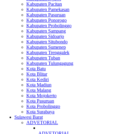
Kabupaten Pacitan
Kabupaten Pamekasan
Kabupaten Pasuruan
Kabupaten Ponorogo
Kabupaten Probolinggo
Kabupaten Sampang
Kabupaten Sidoarjo
Kabupaten Situbondo
Kabupaten Sumenep
Kabupaten Trenggalek
Kabupaten Tuban
Kabupaten Tulungagung
Kota Batu
Kota Blitar
Kota Kediri
Kota Madiun
Kota Malang
Kota Mojokerto
Kota Pasuruan
Kota Probolinggo
Kota Surabaya
Sulawesi Barat
ADVETORIAL
ADVETORIAL