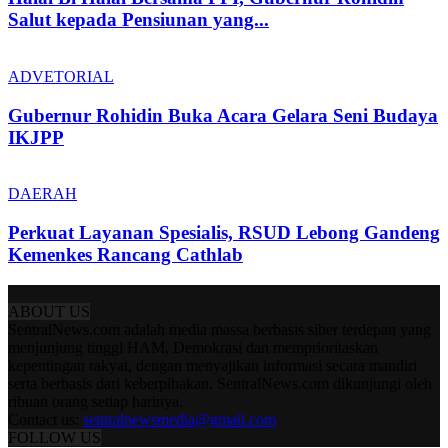
Salut kepada Pensiunan yang...
ADVETORIAL
Gubernur Rohidin Buka Acara Gelara Seni Budaya
IKJPP
DAERAH
Perkuat Layanan Spesialis, RSUD Lebong Gandeng
Kemenkes Rancang Cathlab
ABOUT US
SentralNews.com adalah media massa berbasis siber terdepan yang
menjunjung tinggi HAM, Demokrasi dan memprioritaskan
kepentingan rakyat, dengan menyajikan informasi secara mandiri
serta berbasis dari keberpihakan. SentralNews.com dikunjungi oleh
ribuan orang setiap harinya.
Contact us:
sentralnewsmedia@gmail.com
FOLLOW US