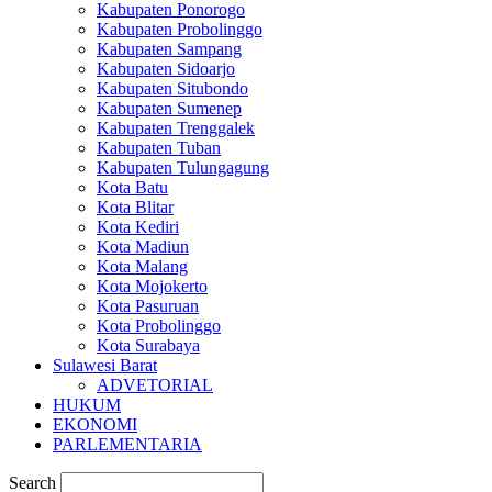
Kabupaten Ponorogo
Kabupaten Probolinggo
Kabupaten Sampang
Kabupaten Sidoarjo
Kabupaten Situbondo
Kabupaten Sumenep
Kabupaten Trenggalek
Kabupaten Tuban
Kabupaten Tulungagung
Kota Batu
Kota Blitar
Kota Kediri
Kota Madiun
Kota Malang
Kota Mojokerto
Kota Pasuruan
Kota Probolinggo
Kota Surabaya
Sulawesi Barat
ADVETORIAL
HUKUM
EKONOMI
PARLEMENTARIA
Search