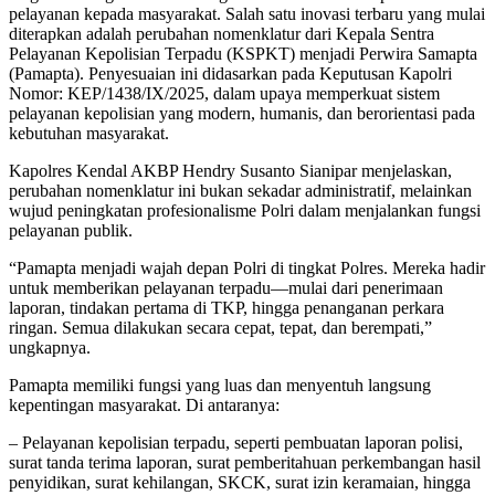
pelayanan kepada masyarakat. Salah satu inovasi terbaru yang mulai
diterapkan adalah perubahan nomenklatur dari Kepala Sentra
Pelayanan Kepolisian Terpadu (KSPKT) menjadi Perwira Samapta
(Pamapta). Penyesuaian ini didasarkan pada Keputusan Kapolri
Nomor: KEP/1438/IX/2025, dalam upaya memperkuat sistem
pelayanan kepolisian yang modern, humanis, dan berorientasi pada
kebutuhan masyarakat.
Kapolres Kendal AKBP Hendry Susanto Sianipar menjelaskan,
perubahan nomenklatur ini bukan sekadar administratif, melainkan
wujud peningkatan profesionalisme Polri dalam menjalankan fungsi
pelayanan publik.
“Pamapta menjadi wajah depan Polri di tingkat Polres. Mereka hadir
untuk memberikan pelayanan terpadu—mulai dari penerimaan
laporan, tindakan pertama di TKP, hingga penanganan perkara
ringan. Semua dilakukan secara cepat, tepat, dan berempati,”
ungkapnya.
Pamapta memiliki fungsi yang luas dan menyentuh langsung
kepentingan masyarakat. Di antaranya:
– Pelayanan kepolisian terpadu, seperti pembuatan laporan polisi,
surat tanda terima laporan, surat pemberitahuan perkembangan hasil
penyidikan, surat kehilangan, SKCK, surat izin keramaian, hingga