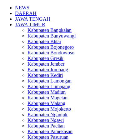
NEWS
DAERAH
JAWA TENGAH
JAWA TIMUR
Kabupaten Bangkalan
Kabupaten Banyuwangi
Kabupaten Blitar
Kabupaten Bojonegoro
Kabupaten Bondowoso
Kabupaten Gresik
Kabupaten Jember
Kabupaten Jombang
Kabupaten Kediri
Kabupaten Lamongan
Kabupaten Lumajang
Kabupaten Madiun
Kabupaten Magetan
Kabupaten Malang
Kabupaten Mojokerto
Kabupaten Nganjuk
Kabupaten Ngawi
Kabupaten Pacitan
Kabupaten Pamekasan
Kabupaten Pasuruan