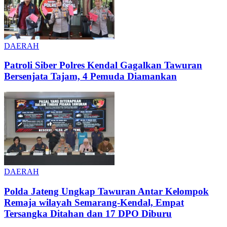
DAERAH
Patroli Siber Polres Kendal Gagalkan Tawuran
Bersenjata Tajam, 4 Pemuda Diamankan
DAERAH
Polda Jateng Ungkap Tawuran Antar Kelompok
Remaja wilayah Semarang-Kendal, Empat
Tersangka Ditahan dan 17 DPO Diburu