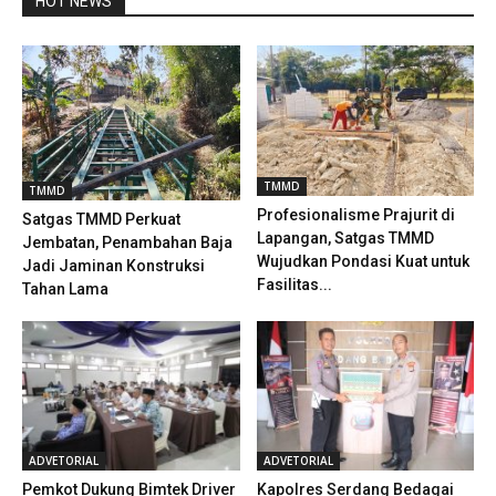
HOT NEWS
TMMD
TMMD
Profesionalisme Prajurit di
Satgas TMMD Perkuat
Lapangan, Satgas TMMD
Jembatan, Penambahan Baja
Wujudkan Pondasi Kuat untuk
Jadi Jaminan Konstruksi
Fasilitas...
Tahan Lama
ADVETORIAL
ADVETORIAL
Pemkot Dukung Bimtek Driver
Kapolres Serdang Bedagai