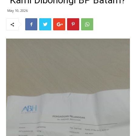
“Kami Dibohongi BP Batam?”
May 10, 2026