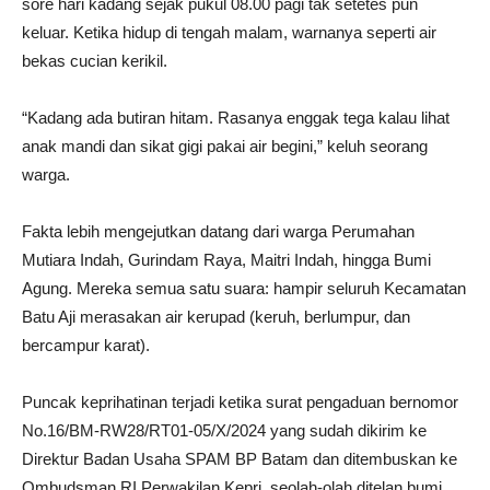
sore hari kadang sejak pukul 08.00 pagi tak setetes pun
keluar. Ketika hidup di tengah malam, warnanya seperti air
bekas cucian kerikil.
“Kadang ada butiran hitam. Rasanya enggak tega kalau lihat
anak mandi dan sikat gigi pakai air begini,” keluh seorang
warga.
Fakta lebih mengejutkan datang dari warga Perumahan
Mutiara Indah, Gurindam Raya, Maitri Indah, hingga Bumi
Agung. Mereka semua satu suara: hampir seluruh Kecamatan
Batu Aji merasakan air kerupad (keruh, berlumpur, dan
bercampur karat).
Puncak keprihatinan terjadi ketika surat pengaduan bernomor
No.16/BM-RW28/RT01-05/X/2024 yang sudah dikirim ke
Direktur Badan Usaha SPAM BP Batam dan ditembuskan ke
Ombudsman RI Perwakilan Kepri, seolah-olah ditelan bumi.