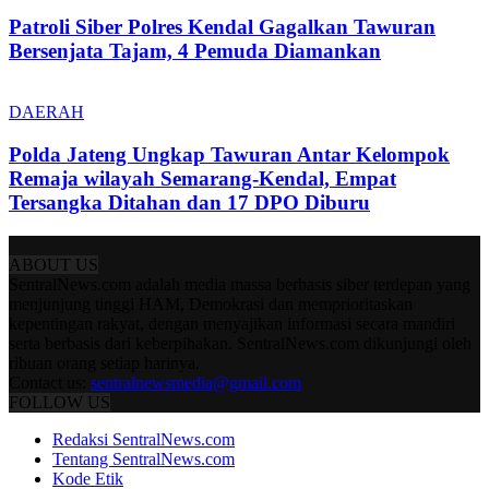
Patroli Siber Polres Kendal Gagalkan Tawuran
Bersenjata Tajam, 4 Pemuda Diamankan
DAERAH
Polda Jateng Ungkap Tawuran Antar Kelompok
Remaja wilayah Semarang-Kendal, Empat
Tersangka Ditahan dan 17 DPO Diburu
ABOUT US
SentralNews.com adalah media massa berbasis siber terdepan yang
menjunjung tinggi HAM, Demokrasi dan memprioritaskan
kepentingan rakyat, dengan menyajikan informasi secara mandiri
serta berbasis dari keberpihakan. SentralNews.com dikunjungi oleh
ribuan orang setiap harinya.
Contact us:
sentralnewsmedia@gmail.com
FOLLOW US
Redaksi SentralNews.com
Tentang SentralNews.com
Kode Etik