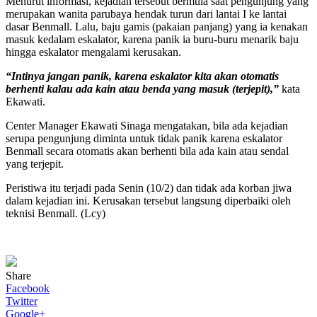
Menurut informasi, kejadian tersebut bermula saat pengunjung yang
merupakan wanita parubaya hendak turun dari lantai I ke lantai
dasar Benmall. Lalu, baju gamis (pakaian panjang) yang ia kenakan
masuk kedalam eskalator, karena panik ia buru-buru menarik baju
hingga eskalator mengalami kerusakan.
“Intinya jangan panik, karena eskalator kita akan otomatis
berhenti kalau ada kain atau benda yang masuk (terjepit),”
kata
Ekawati.
Center Manager Ekawati Sinaga mengatakan, bila ada kejadian
serupa pengunjung diminta untuk tidak panik karena eskalator
Benmall secara otomatis akan berhenti bila ada kain atau sendal
yang terjepit.
Peristiwa itu terjadi pada Senin (10/2) dan tidak ada korban jiwa
dalam kejadian ini. Kerusakan tersebut langsung diperbaiki oleh
teknisi Benmall. (Lcy)
Share
Facebook
Twitter
Google+