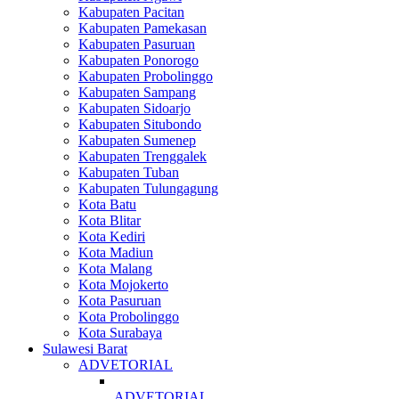
Kabupaten Pacitan
Kabupaten Pamekasan
Kabupaten Pasuruan
Kabupaten Ponorogo
Kabupaten Probolinggo
Kabupaten Sampang
Kabupaten Sidoarjo
Kabupaten Situbondo
Kabupaten Sumenep
Kabupaten Trenggalek
Kabupaten Tuban
Kabupaten Tulungagung
Kota Batu
Kota Blitar
Kota Kediri
Kota Madiun
Kota Malang
Kota Mojokerto
Kota Pasuruan
Kota Probolinggo
Kota Surabaya
Sulawesi Barat
ADVETORIAL
ADVETORIAL