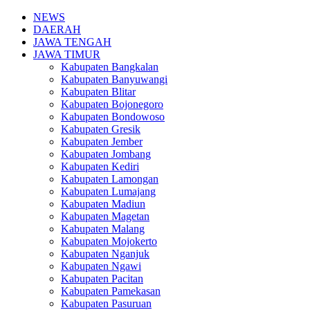
NEWS
DAERAH
JAWA TENGAH
JAWA TIMUR
Kabupaten Bangkalan
Kabupaten Banyuwangi
Kabupaten Blitar
Kabupaten Bojonegoro
Kabupaten Bondowoso
Kabupaten Gresik
Kabupaten Jember
Kabupaten Jombang
Kabupaten Kediri
Kabupaten Lamongan
Kabupaten Lumajang
Kabupaten Madiun
Kabupaten Magetan
Kabupaten Malang
Kabupaten Mojokerto
Kabupaten Nganjuk
Kabupaten Ngawi
Kabupaten Pacitan
Kabupaten Pamekasan
Kabupaten Pasuruan