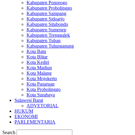
Kabupaten Ponorogo
Kabupaten Probolinggo
Kabupaten Sampang
Kabupaten Sidoarjo
Kabupaten Situbondo
Kabupaten Sumenep
Kabupaten Trenggalek
Kabupaten Tuban
Kabupaten Tulungagung
Kota Batu
Kota Blitar
Kota Kediri
Kota Madiun
Kota Malang
Kota Mojokerto
Kota Pasuruan
Kota Probolinggo
Kota Surabaya
Sulawesi Barat
ADVETORIAL
HUKUM
EKONOMI
PARLEMENTARIA
Search