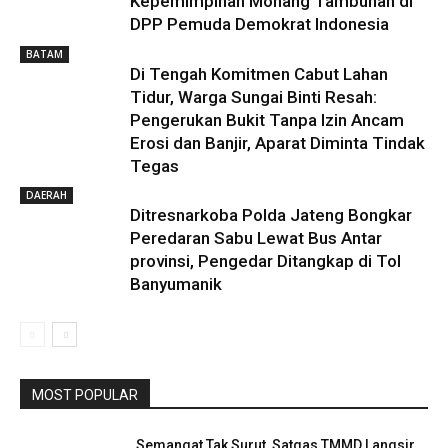
Kepemimpinan Monang Tambunan di
DPP Pemuda Demokrat Indonesia
BATAM
Di Tengah Komitmen Cabut Lahan
Tidur, Warga Sungai Binti Resah:
Pengerukan Bukit Tanpa Izin Ancam
Erosi dan Banjir, Aparat Diminta Tindak
Tegas
DAERAH
Ditresnarkoba Polda Jateng Bongkar
Peredaran Sabu Lewat Bus Antar
provinsi, Pengedar Ditangkap di Tol
Banyumanik
MOST POPULAR
Semangat Tak Surut, Satgas TMMD Langsir