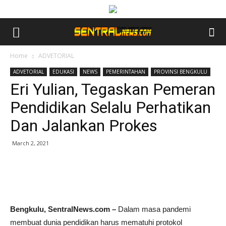
Home
ADVETORIAL
ADVETORIAL
EDUKASI
NEWS
PEMERINTAHAN
PROVINSI BENGKULU
Eri Yulian, Tegaskan Pemeran
Pendidikan Selalu Perhatikan
Dan Jalankan Prokes
March 2, 2021
Bengkulu, SentralNews.com –
Dalam masa pandemi
membuat dunia pendidikan harus mematuhi protokol