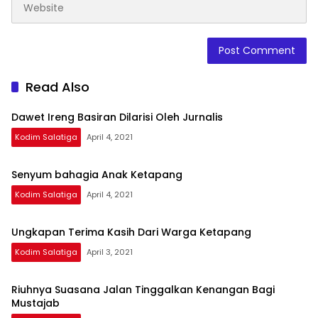
Read Also
Dawet Ireng Basiran Dilarisi Oleh Jurnalis
Kodim Salatiga
April 4, 2021
Senyum bahagia Anak Ketapang
Kodim Salatiga
April 4, 2021
Ungkapan Terima Kasih Dari Warga Ketapang
Kodim Salatiga
April 3, 2021
Riuhnya Suasana Jalan Tinggalkan Kenangan Bagi
Mustajab