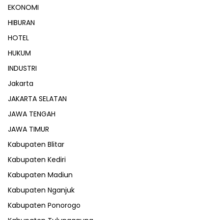
EKONOMI
HIBURAN
HOTEL
HUKUM
INDUSTRI
Jakarta
JAKARTA SELATAN
JAWA TENGAH
JAWA TIMUR
Kabupaten Blitar
Kabupaten Kediri
Kabupaten Madiun
Kabupaten Nganjuk
Kabupaten Ponorogo