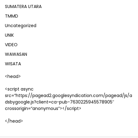
SUMATERA UTARA
TMMD
Uncategorized
UNIK
VIDEO
WAWASAN
WISATA
<head>
<script async
src=”https://pagead2.googlesyndication.com/pagead/js/a
dsbygoogle.js?client=ca-pub-7630225945578905″
crossorigin=”anonymous”></script>
</head>