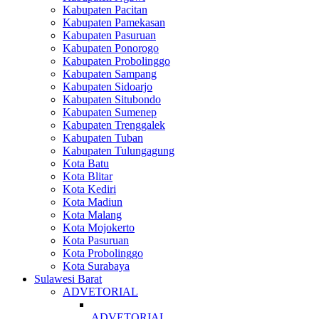
Kabupaten Pacitan
Kabupaten Pamekasan
Kabupaten Pasuruan
Kabupaten Ponorogo
Kabupaten Probolinggo
Kabupaten Sampang
Kabupaten Sidoarjo
Kabupaten Situbondo
Kabupaten Sumenep
Kabupaten Trenggalek
Kabupaten Tuban
Kabupaten Tulungagung
Kota Batu
Kota Blitar
Kota Kediri
Kota Madiun
Kota Malang
Kota Mojokerto
Kota Pasuruan
Kota Probolinggo
Kota Surabaya
Sulawesi Barat
ADVETORIAL
ADVETORIAL