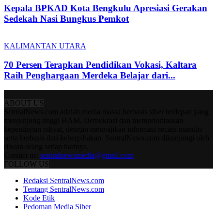
Kepala BPKAD Kota Bengkulu Apresiasi Gerakan
Sedekah Nasi Bungkus Pemkot
KALIMANTAN UTARA
70 Persen Terapkan Pendidikan Vokasi, Kaltara
Raih Penghargaan Merdeka Belajar dari...
ABOUT US
SentralNews.com adalah media massa berbasis siber terdepan yang
menjunjung tinggi HAM, Demokrasi dan memprioritaskan
kepentingan rakyat, dengan menyajikan informasi secara mandiri
serta berbasis dari keberpihakan. SentralNews.com dikunjungi oleh
ribuan orang setiap harinya.
Contact us:
sentralnewsmedia@gmail.com
FOLLOW US
Redaksi SentralNews.com
Tentang SentralNews.com
Kode Etik
Pedoman Media Siber