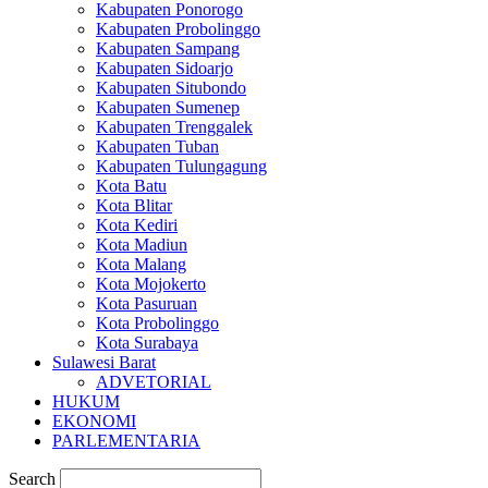
Kabupaten Ponorogo
Kabupaten Probolinggo
Kabupaten Sampang
Kabupaten Sidoarjo
Kabupaten Situbondo
Kabupaten Sumenep
Kabupaten Trenggalek
Kabupaten Tuban
Kabupaten Tulungagung
Kota Batu
Kota Blitar
Kota Kediri
Kota Madiun
Kota Malang
Kota Mojokerto
Kota Pasuruan
Kota Probolinggo
Kota Surabaya
Sulawesi Barat
ADVETORIAL
HUKUM
EKONOMI
PARLEMENTARIA
Search