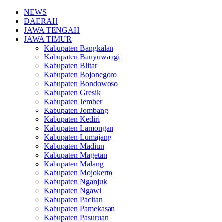
NEWS
DAERAH
JAWA TENGAH
JAWA TIMUR
Kabupaten Bangkalan
Kabupaten Banyuwangi
Kabupaten Blitar
Kabupaten Bojonegoro
Kabupaten Bondowoso
Kabupaten Gresik
Kabupaten Jember
Kabupaten Jombang
Kabupaten Kediri
Kabupaten Lamongan
Kabupaten Lumajang
Kabupaten Madiun
Kabupaten Magetan
Kabupaten Malang
Kabupaten Mojokerto
Kabupaten Nganjuk
Kabupaten Ngawi
Kabupaten Pacitan
Kabupaten Pamekasan
Kabupaten Pasuruan