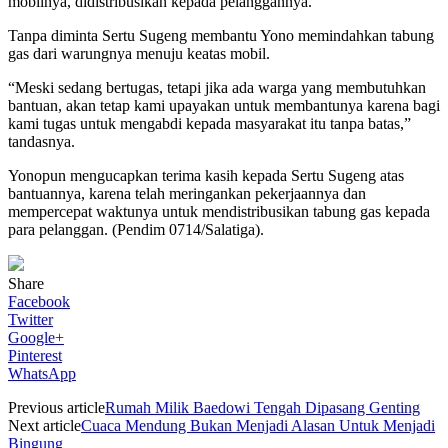
mobilnya, didistribusikan kepada pelanggannya.
Tanpa diminta Sertu Sugeng membantu Yono memindahkan tabung
gas dari warungnya menuju keatas mobil.
“Meski sedang bertugas, tetapi jika ada warga yang membutuhkan
bantuan, akan tetap kami upayakan untuk membantunya karena bagi
kami tugas untuk mengabdi kepada masyarakat itu tanpa batas,”
tandasnya.
Yonopun mengucapkan terima kasih kepada Sertu Sugeng atas
bantuannya, karena telah meringankan pekerjaannya dan
mempercepat waktunya untuk mendistribusikan tabung gas kepada
para pelanggan. (Pendim 0714/Salatiga).
Share
Facebook
Twitter
Google+
Pinterest
WhatsApp
Previous article
Rumah Milik Baedowi Tengah Dipasang Genting
Next article
Cuaca Mendung Bukan Menjadi Alasan Untuk Menjadi
Bingung